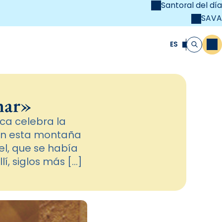
Santoral del día
SAVA
el
unya Cristiana
ES
M
Buscar
mar»
lica celebra la
En esta montaña
ael, que se había
llí, siglos más […]