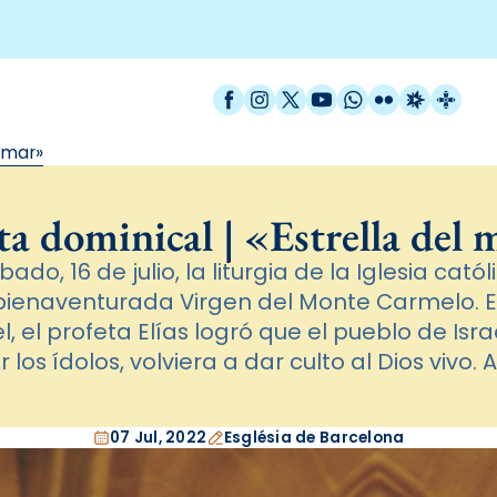
Facebook
Instagram
X / Twitter
YouTube
WhatsApp
Flickr
Radio Est
Catal
l mar»
a dominical | «Estrella del 
ado, 16 de julio, la liturgia de la Iglesia cató
bienaventurada Virgen del Monte Carmelo. 
l, el profeta Elías logró que el pueblo de Isr
los ídolos, volviera a dar culto al Dios vivo. A
07 Jul, 2022
Església de Barcelona