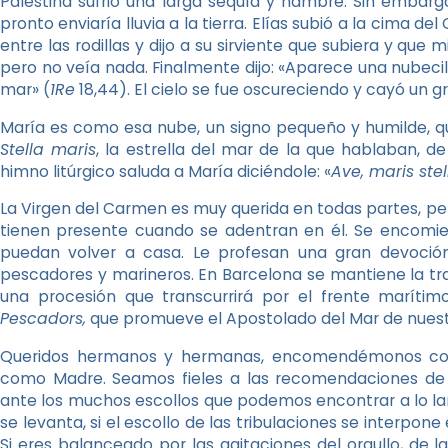
Palestina sufrió una larga sequía y hambre. Sin embargo,
pronto enviaría lluvia a la tierra. Elías subió a la cima d
entre las rodillas y dijo a su sirviente que subiera y que 
pero no veía nada. Finalmente dijo: «Aparece una nubec
mar» (
1Re
18,44). El cielo se fue oscureciendo y cayó un 
María es como esa nube, un signo pequeño y humilde, qu
Stella maris
, la estrella del mar de la que hablaban, de
himno litúrgico saluda a María diciéndole: «
Ave, maris stel
La Virgen del Carmen es muy querida en todas partes, pe
tienen presente cuando se adentran en él. Se encomie
puedan volver a casa. Le profesan una gran devoció
pescadores y marineros. En Barcelona se mantiene la tr
una procesión que transcurrirá por el frente maríti
Pescadors,
que promueve el Apostolado del Mar de nuestr
Queridos hermanos y hermanas, encomendémonos conf
como Madre. Seamos fieles a las recomendaciones de 
ante los muchos escollos que podemos encontrar a lo largo
se levanta, si el escollo de las tribulaciones se interpone
Si eres balanceado por las agitaciones del orgullo, de l