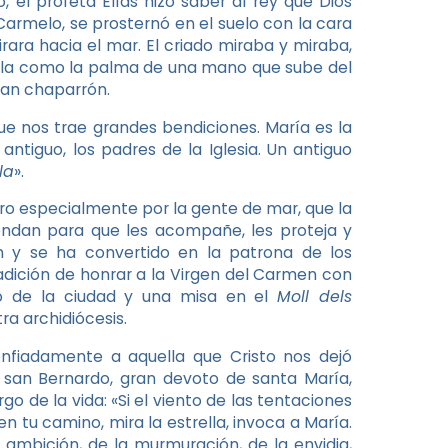
 el profeta Elías hizo saber al rey que Dios
el Carmelo, se prosternó en el suelo con la cara
mirara hacia el mar. El criado miraba y miraba,
illa como la palma de una mano que sube del
gran chaparrón.
e nos trae grandes bendiciones. María es la
 antiguo, los padres de la Iglesia. Un antiguo
la
».
ro especialmente por la gente de mar, que la
ndan para que les acompañe, les proteja y
n y se ha convertido en la patrona de los
adición de honrar a la Virgen del Carmen con
mo de la ciudad y una misa en el
Moll dels
a archidiócesis.
iadamente a aquella que Cristo nos dejó
san Bernardo, gran devoto de santa María,
 de la vida: «Si el viento de las tentaciones
 en tu camino, mira la estrella, invoca a María.
a ambición, de la murmuración, de la envidia,