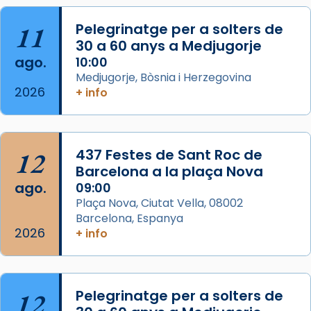
Acompanyant la història de sant Cugat, a
partir de l’Edat Mitjana sorgeix la tradició
11
Pelegrinatge per a solters de
que les santes Juliana (“relatiu a Júlia”) i
30 a 60 anys a Medjugorje
Semproniana (“relatiu a Semprònia =
ago.
10:00
eterna”) són deixebles seves. I l’any 1667, el
Medjugorje, Bòsnia i Herzegovina
2026
+ info
frare Joan Gaspar Roig, afirma en una obra
que les santes són filles de l’antiga Iluro.
Mataró en reivindicarà les relíq
...
Ver más
12
437 Festes de Sant Roc de
Foto
Barcelona a la plaça Nova
ago.
09:00
View on Facebook
·
Share
Plaça Nova, Ciutat Vella, 08002
Barcelona, Espanya
2026
+ info
12
Pelegrinatge per a solters de