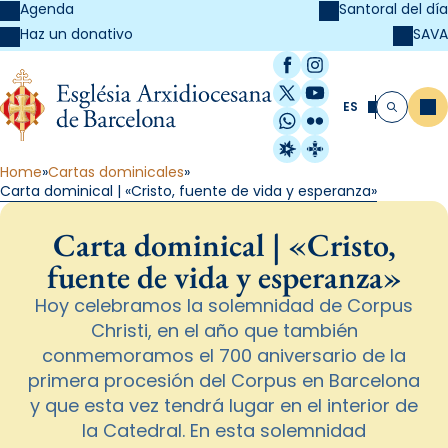
Agenda
Santoral del día
SAVA
Haz un donativo
Facebook
Instagram
X / Twitter
YouTube
ES
Me
Buscar
WhatsApp
Flickr
Radio Estel
Catalunya Cristi
Home
Cartas dominicales
Carta dominical | «Cristo, fuente de vida y esperanza»
Carta dominical | «Cristo,
fuente de vida y esperanza»
Hoy celebramos la solemnidad de Corpus
Christi, en el año que también
conmemoramos el 700 aniversario de la
primera procesión del Corpus en Barcelona
y que esta vez tendrá lugar en el interior de
la Catedral. En esta solemnidad