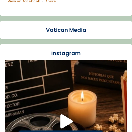
View on Facebook
·
Share
Arquebisbat de Barcelona
1 week ago
Vatican Media
La Carmina va patir depressió. Fa gairebé
dos mesos, a l'Estadi Lluís Companys, la
jove va fer arribar el seu testimoni al papa
Instagram
Lleó XIV.
Recupera l'entrevista comp
Vatican
tican News 👇
News
www.vaticannews.va/es/iglesia/news/2026-
07/carmina-historia-depresion-papa-viaje-
espana-testimoni...
Foto
View on Facebook
·
Share