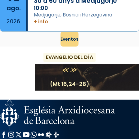
30 a 60 anys a Medjugorje
ago.
10:00
Medjugorje, Bòsnia i Herzegovina
2026
+ info
Eventos
EVANGELIO DEL DÍA
(Mt 16,24-28)
Facebook
Instagram
X / Twitter
YouTube
WhatsApp
Flickr
Radio Estel
Catalunya Cristiana