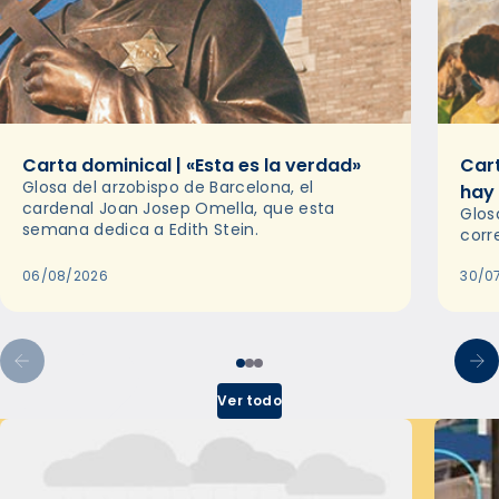
Carta dominical | «Esta es la verdad»
Cart
Glosa del arzobispo de Barcelona, el
hay
cardenal Joan Josep Omella, que esta
Glos
semana dedica a Edith Stein.
corr
06/08/2026
30/0
Ver todo