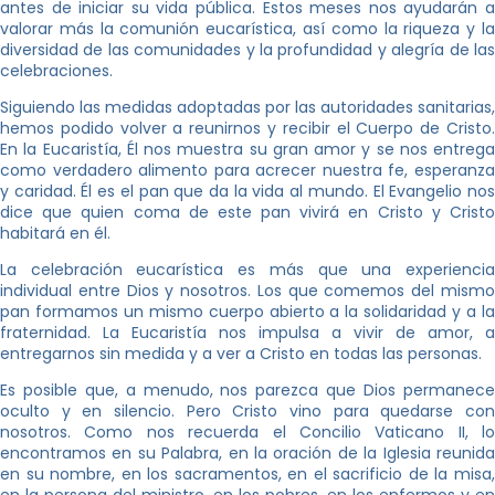
antes de iniciar su vida pública. Estos meses nos ayudarán a
valorar más la comunión eucarística, así como la riqueza y la
diversidad de las comunidades y la profundidad y alegría de las
celebraciones.
Siguiendo las medidas adoptadas por las autoridades sanitarias,
hemos podido volver a reunirnos y recibir el Cuerpo de Cristo.
En la Eucaristía, Él nos muestra su gran amor y se nos entrega
como verdadero alimento para acrecer nuestra fe, esperanza
y caridad. Él es el pan que da la vida al mundo. El Evangelio nos
dice que quien coma de este pan vivirá en Cristo y Cristo
habitará en él.
La celebración eucarística es más que una experiencia
individual entre Dios y nosotros. Los que comemos del mismo
pan formamos un mismo cuerpo abierto a la solidaridad y a la
fraternidad. La Eucaristía nos impulsa a vivir de amor, a
entregarnos sin medida y a ver a Cristo en todas las personas.
Es posible que, a menudo, nos parezca que Dios permanece
oculto y en silencio. Pero Cristo vino para quedarse con
nosotros. Como nos recuerda el Concilio Vaticano II, lo
encontramos en su Palabra, en la oración de la Iglesia reunida
en su nombre, en los sacramentos, en el sacrificio de la misa,
en la persona del ministro, en los pobres, en los enfermos y en