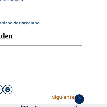
zobispo de Barcelona.
:
sApp
mail
Imprimir
Siguiente