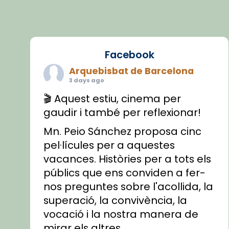
Facebook
Arquebisbat de Barcelona
3 days ago
🎬 Aquest estiu, cinema per
gaudir i també per reflexionar!
Mn. Peio Sánchez proposa cinc
pel·lícules per a aquestes
vacances. Històries per a tots els
públics que ens conviden a fer-
nos preguntes sobre l'acollida, la
superació, la convivència, la
vocació i la nostra manera de
mirar els altres.