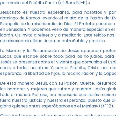
por medio del Espíritu Santo (cf.
Rom
5,1-5).»
Jesucristo es nuestra esperanza, para nosotros y p
domingo de Ramos leyendo el relato de la Pasión del Ev
Evangelio de la misericordia de Dios. El Profeta podero
en Jerusalén. Y podemos verlo de manera especial en el 
ladrón. Os invito a releerlo y a meditarlo. Este relato no
de misericordia, lleno de amor entrañable y gratuito.
La Muerte y la Resurrección de Jesús aparecen profu
Lucas, que escribe, sobre todo, para los no judíos, para
Jesús se presenta como el Viviente que comunica el Espír
decir, a todos nosotros. Y, con el Espíritu, Cristo nos 
esperanza, la libertad de hijos, la reconciliación y la capa
De esta manera, Jesús, con su Pasión, Muerte, Resurrecc
los hombres y mujeres que sufren y mueren. Jesús glor
todo el mundo. Por eso, era necesario que Jesús muriera 
fuera nuestra justicia y nuestra esperanza, puesto que 
gloria quienes antes esperábamos en el Mesías» (
Ef
1,12).
Queridos hermanos y hermanas, a todos, os deseo una s