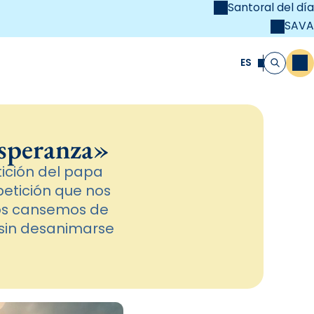
Santoral del día
SAVA
el
unya Cristiana
ES
M
Buscar
esperanza»
ición del papa
etición que nos
nos cansemos de
 sin desanimarse