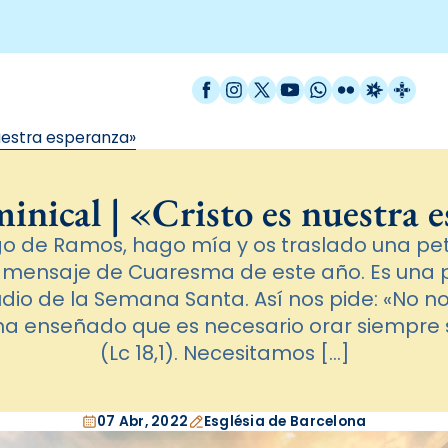
Facebook
Instagram
X / Twitter
YouTube
WhatsApp
Flickr
Radio Est
Catal
nuestra esperanza»
inical | «Cristo es nuestra 
o de Ramos, hago mía y os traslado una pet
u mensaje de Cuaresma de este año. Es una p
ludio de la Semana Santa. Así nos pide: «No 
 ha enseñado que es necesario orar siempre
(Lc 18,1). Necesitamos […]
07 Abr, 2022
Església de Barcelona