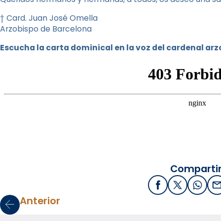
† Card. Juan José Omella
Arzobispo de Barcelona
Escucha la carta dominical en la voz del cardenal ar
Compartir
Facebook
X / Twitter
What
E
Anterior