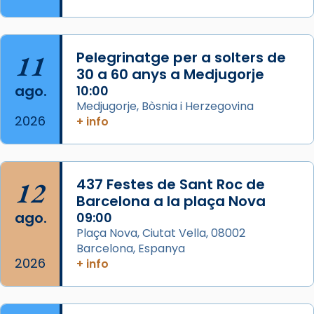
Semproniana, verges i màrtirs.
Acompanyant la història de sant Cugat, a
partir de l’Edat Mitjana sorgeix la tradició
11
Pelegrinatge per a solters de
que les santes Juliana (“relatiu a Júlia”) i
30 a 60 anys a Medjugorje
Semproniana (“relatiu a Semprònia =
ago.
10:00
eterna”) són deixebles seves. I l’any 1667, el
Medjugorje, Bòsnia i Herzegovina
2026
+ info
frare Joan Gaspar Roig, afirma en una obra
que les santes són filles de l’antiga Iluro.
Mataró en reivindicarà les relíq
...
Ver más
12
437 Festes de Sant Roc de
Foto
Barcelona a la plaça Nova
ago.
09:00
View on Facebook
·
Share
Plaça Nova, Ciutat Vella, 08002
Barcelona, Espanya
2026
+ info