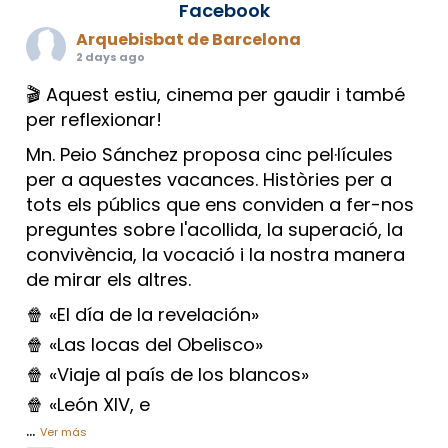
Facebook
Arquebisbat de Barcelona
2 days ago
🎬 Aquest estiu, cinema per gaudir i també
per reflexionar!
Mn. Peio Sánchez proposa cinc pel·lícules
per a aquestes vacances. Històries per a
tots els públics que ens conviden a fer-nos
preguntes sobre l'acollida, la superació, la
convivència, la vocació i la nostra manera
de mirar els altres.
🍿 «El día de la revelación»
🍿 «Las locas del Obelisco»
🍿 «Viaje al país de los blancos»
🍿 «León XIV, e
...
Ver más