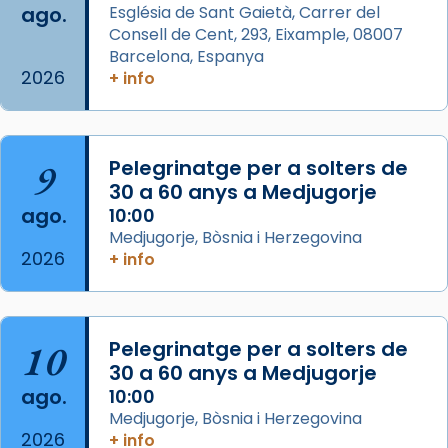
ago.
Església de Sant Gaietà, Carrer del
Aquest dilluns, 27 de juliol, ha tingut lloc la
Consell de Cent, 293, Eixample, 08007
missa d’acció de gràcies en agraïment al
Barcelona, Espanya
comitè organitzador de la visita apostòlica
2026
+ info
del Sant Pare Lleó XIV a Barcelona, i als
col·laboradors, a la Catedral de Barcelona.
L’arquebisbe de Barcelona, el cardenal Joan
9
Pelegrinatge per a solters de
Josep Omella, ha presidit la missa i l’ha
30 a 60 anys a Medjugorje
concelebrat el bisbe auxiliar de Barcelona,
ago.
10:00
Mons. David Abadías.
Medjugorje, Bòsnia i Herzegovina
2026
+ info
📸 Dr. G. Simón
Foto
View on Facebook
·
Share
10
Pelegrinatge per a solters de
30 a 60 anys a Medjugorje
Arquebisbat de Barcelona
ago.
10:00
2 weeks ago
Medjugorje, Bòsnia i Herzegovina
2026
Memòria de les santes Juliana i
+ info