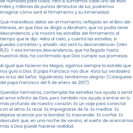
de humildad para todos. Pero si sumamos cada uno de esos
miles y millones de puntos diminutos de luz, podremos
imaginar cómo será el firmamento y su inmensidad.
Qué maravilloso debió ser el momento, reflejado en el libro del
Génesis, en que Dios se dirigió a Abraham, que no podía tener
descendencia, y le mostró las estrellas del firmamento al
tiempo que le dijo: «Mira al cielo, y cuenta las estrellas, si
puedes contarlas» y añadió: «Así será tu descendencia» (
Gén
15,5). Y esa inmensa descendencia, que ha llegado hasta
nuestros días, ha confirmado que Dios cumple sus promesas.
Al igual que hicieron los Magos, sigamos siempre la estrella que
nos guía a Dios. El papa Francisco nos dice: «Esta luz verdadera
es la luz del Señor. Siguiéndola, tendremos alegría» (Catequesis
del papa Francisco del 6 de enero de 2017).
Queridos hermanos, contemplar las estrellas nos ayuda a sentir
el amor infinito de Dios, pero también nos ayuda a entrar en lo
más profundo de nuestro corazón. Es un viaje para conectar
con el alma. Es rezar. Es impregnarse de fe. Es meditar. Es
dejarse acariciar por la bondad. Es trascender. Es confiar. Es
descubrir que, en una noche de verano, el sueño de acercarnos
más a Dios puede hacerse realidad.