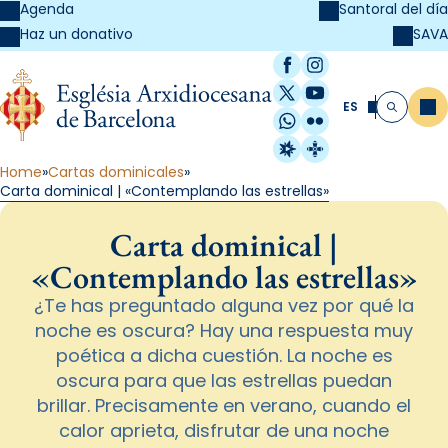
Agenda
Santoral del día
SAVA
Haz un donativo
Facebook
Instagram
X / Twitter
YouTube
ES
Me
Buscar
WhatsApp
Flickr
Radio Estel
Catalunya Cristi
Home
Cartas dominicales
Carta dominical | «Contemplando las estrellas»
Carta dominical |
«Contemplando las estrellas»
¿Te has preguntado alguna vez por qué la
noche es oscura? Hay una respuesta muy
poética a dicha cuestión. La noche es
oscura para que las estrellas puedan
brillar. Precisamente en verano, cuando el
calor aprieta, disfrutar de una noche