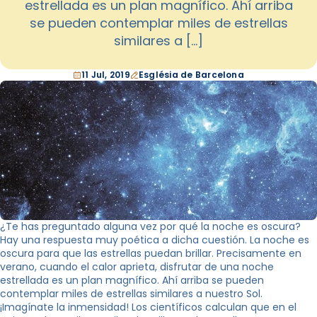
estrellada es un plan magnífico. Ahí arriba
se pueden contemplar miles de estrellas
similares a […]
11 Jul, 2019
Església de Barcelona
¿Te has preguntado alguna vez por qué la noche es oscura?
Hay una respuesta muy poética a dicha cuestión. La noche es
oscura para que las estrellas puedan brillar. Precisamente en
verano, cuando el calor aprieta, disfrutar de una noche
estrellada es un plan magnífico. Ahí arriba se pueden
contemplar miles de estrellas similares a nuestro Sol.
¡Imagínate la inmensidad! Los científicos calculan que en el