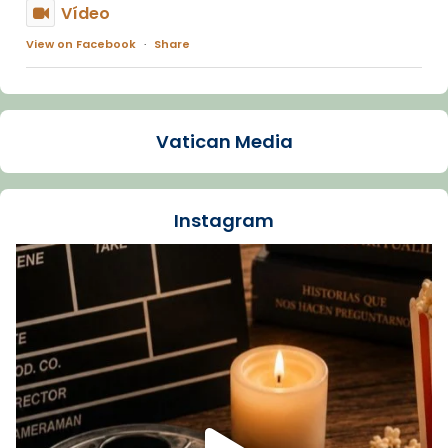
Vídeo
View on Facebook
·
Share
Arquebisbat de Barcelona
1 week ago
Vatican Media
La Carmina va patir depressió. Fa gairebé
dos mesos, a l'Estadi Lluís Companys, la
jove va fer arribar el seu testimoni al papa
Instagram
Lleó XIV.
Recupera l'entrevista comp
Vatican
tican News 👇
News
www.vaticannews.va/es/iglesia/news/2026-
07/carmina-historia-depresion-papa-viaje-
espana-testimoni...
Foto
View on Facebook
·
Share