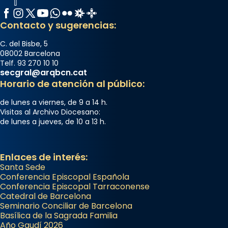
Facebook
Instagram
X / Twitter
YouTube
WhatsApp
Flickr
Radio Estel
Catalunya Cristiana
Contacto y sugerencias:
C. del Bisbe, 5
08002 Barcelona
Telf. 93 270 10 10
secgral@arqbcn.cat
Horario de atención al público:
de lunes a viernes, de 9 a 14 h.
Visitas al Archivo Diocesano:
de lunes a jueves, de 10 a 13 h.
Enlaces de interés:
Santa Sede
Conferencia Episcopal Española
Conferencia Episcopal Tarraconense
Catedral de Barcelona
Seminario Conciliar de Barcelona
Basílica de la Sagrada Familia
Año Gaudí 2026