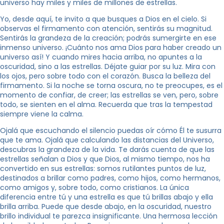
universo hay miles y miles de millones de estrellas.
Yo, desde aquí, te invito a que busques a Dios en el cielo. Si
observas el firmamento con atención, sentirás su magnitud.
Sentirás la grandeza de la creación; podrás sumergirte en ese
inmenso universo. ¡Cuánto nos ama Dios para haber creado un
universo así! Y cuando mires hacia arriba, no apuntes a la
oscuridad, sino a las estrellas. Déjate guiar por su luz. Mira con
los ojos, pero sobre todo con el corazón. Busca la belleza del
firmamento. Si la noche se torna oscura, no te preocupes, es el
momento de confiar, de creer; las estrellas se ven, pero, sobre
todo, se sienten en el alma. Recuerda que tras la tempestad
siempre viene la calma.
Ojalá que escuchando el silencio puedas oír cómo Él te susurra
que te ama. Ojalá que calculando las distancias del Universo,
descubras la grandeza de la vida. Te darás cuenta de que las
estrellas señalan a Dios y que Dios, al mismo tiempo, nos ha
convertido en sus estrellas: somos rutilantes puntos de luz,
destinados a brillar como padres, como hijos, como hermanos,
como amigos y, sobre todo, como cristianos. La única
diferencia entre tú y una estrella es que tú brillas abajo y ella
brilla arriba. Puede que desde abajo, en la oscuridad, nuestro
brillo individual te parezca insignificante. Una hermosa lección