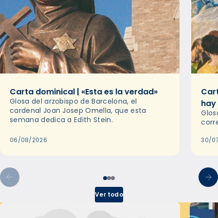
Carta dominical | «Esta es la verdad»
Cart
Glosa del arzobispo de Barcelona, el
hay
cardenal Joan Josep Omella, que esta
Glos
semana dedica a Edith Stein.
corr
06/08/2026
30/0
Ver todo