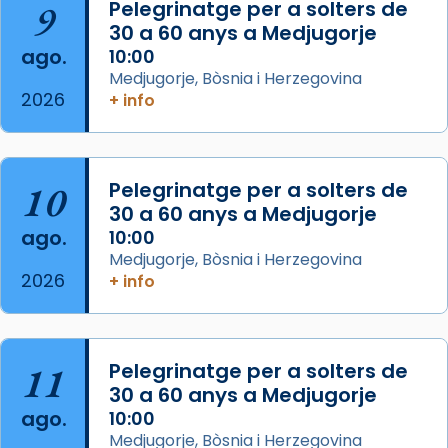
Mataró en reivindicarà les relíq
9
Pelegrinatge per a solters de
...
30 a 60 anys a Medjugorje
Ver más
ago.
10:00
Foto
Medjugorje, Bòsnia i Herzegovina
View on Facebook
·
Share
2026
+ info
Arquebisbat de Barcelona
2 weeks ago
10
Pelegrinatge per a solters de
Jaume, fill de Zebedeu, és juntament amb el
30 a 60 anys a Medjugorje
seu germà Joan i Pere un dels que
ago.
10:00
acompanyava més de prop Jesús.
Medjugorje, Bòsnia i Herzegovina
2026
+ info
Segons el llibre dels Fets (12,2) fou el primer
apòstol màrtir, decapitat a Jerusalem per
Herodes Agripa (vers l'any 44).
11
Pelegrinatge per a solters de
Patró de Galícia, després de les invasions
30 a 60 anys a Medjugorje
musulmanes fou venerat com a patró dels
ago.
10:00
Regnes castellans i més tard de tota
Medjugorje, Bòsnia i Herzegovina