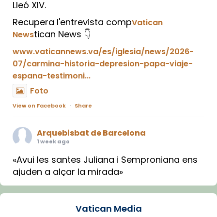
Lleó XIV.
Recupera l'entrevista comp
Vatican
tican News 👇
News
www.vaticannews.va/es/iglesia/news/2026-
07/carmina-historia-depresion-papa-viaje-
espana-testimoni...
Foto
View on Facebook
·
Share
Arquebisbat de Barcelona
1 week ago
«Avui les santes Juliana i Semproniana ens
ajuden a alçar la mirada»
Mons. Sergi Gordo, bisbe de Tortosa, ha
presidit aquest 27 de juliol la missa de Les
Vatican Media
Santes de Mataró.