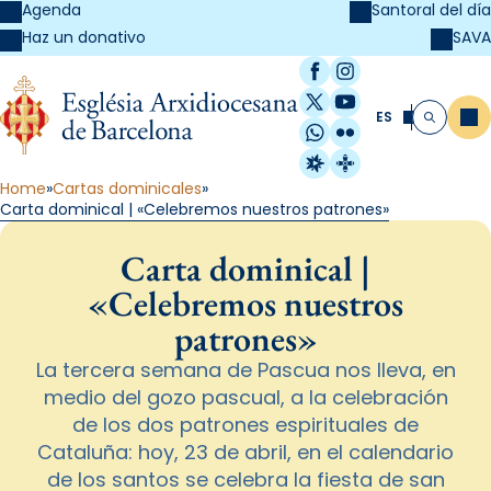
Agenda
Santoral del día
SAVA
Haz un donativo
Facebook
Instagram
X / Twitter
YouTube
ES
Me
Buscar
WhatsApp
Flickr
Radio Estel
Catalunya Cristi
Home
Cartas dominicales
Carta dominical | «Celebremos nuestros patrones»
Carta dominical |
«Celebremos nuestros
patrones»
La tercera semana de Pascua nos lleva, en
medio del gozo pascual, a la celebración
de los dos patrones espirituales de
Cataluña: hoy, 23 de abril, en el calendario
de los santos se celebra la fiesta de san