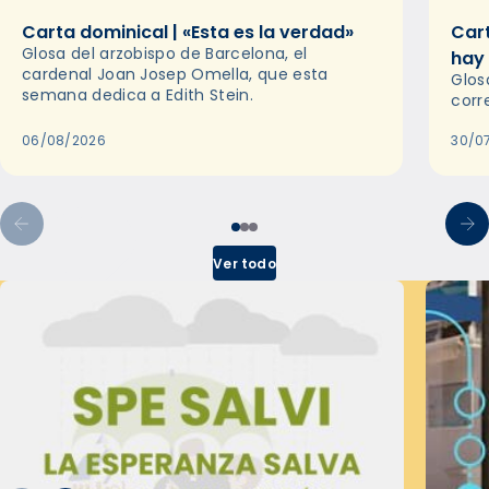
Carta dominical | «Esta es la verdad»
Cart
Glosa del arzobispo de Barcelona, el
hay
cardenal Joan Josep Omella, que esta
Glos
semana dedica a Edith Stein.
corr
06/08/2026
30/0
Ver todo