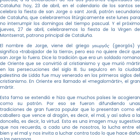
Cataluña: hoy, 23 de abril, en el calendario de los santos se
celebra la fiesta de san Jorge o sant Jordi, patrón secundario
de Cataluña, que celebraremos litúrgicamente este lunes para
no interrumpir los domingos del tiempo pascual. Y el próximo
jueves, 27 de abril, celebraremos la fiesta de la Virgen de
Montserrat, patrona principal de Cataluña.
El nombre de Jorge, viene del griego
γεωργóς
(georgós) 
significa «trabajador de la tierra», pero eso no quiere decir que
san Jorge lo fuera. Dice la tradición que era un soldado romano
de Oriente que se convirtió al cristianismo y que murió mártir
en las persecuciones del siglo III. Su sepulcro en la ciudad
palestina de Lidda fue muy venerado en los primeros siglos del
cristianismo. En Oriente era llamado el «megalomártir», el gran
mártir.
Esta fama se extendió e hizo que muchos países le acogieran
como su patrón. Por eso se fueron difundiendo unas
tradiciones de gran fuerza popular que lo presentan como el
caballero que vence al dragón, es decir, el mal, y así salva a la
doncella, es decir, la virtud. Esta es una imagen muy sugestiva
que nos recuerda, a cada uno de nosotros, la lucha entre el
bien y el mal y nos invita a luchar contra todo lo que hace daño
a las personas.