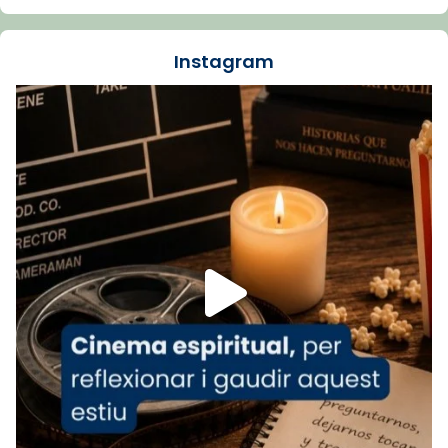
🔗
tinyurl.com/cvu5jmbk
📸 J. Merino
Instagram
Foto
View on Facebook
·
Share
Arquebisbat de Barcelona
is at Catedral
de Barcelona.
1 week ago
Aquest dilluns, 27 de juliol, ha tingut lloc la
missa d’acció de gràcies en agraïment al
comitè organitzador de la visita apostòlica
del Sant Pare Lleó XIV a Barcelona, i als
col·laboradors, a la Catedral de Barcelona.
L’arquebisbe de Barcelona, el cardenal Joan
Josep Omella, ha presidit la missa i l’ha
concelebrat el bisbe auxiliar de Barcelona,