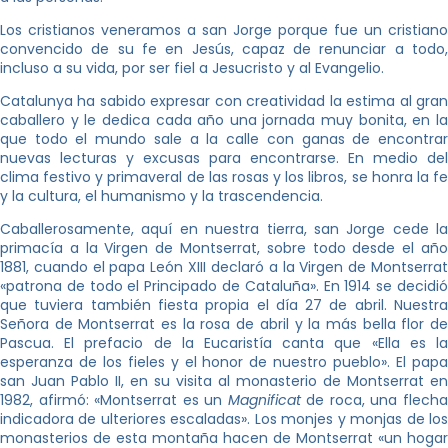
Los cristianos veneramos a san Jorge porque fue un cristiano
convencido de su fe en Jesús, capaz de renunciar a todo,
incluso a su vida, por ser fiel a Jesucristo y al Evangelio.
Catalunya ha sabido expresar con creatividad la estima al gran
caballero y le dedica cada año una jornada muy bonita, en la
que todo el mundo sale a la calle con ganas de encontrar
nuevas lecturas y excusas para encontrarse. En medio del
clima festivo y primaveral de las rosas y los libros, se honra la fe
y la cultura, el humanismo y la trascendencia.
Caballerosamente, aquí en nuestra tierra, san Jorge cede la
primacía a la Virgen de Montserrat, sobre todo desde el año
1881, cuando el papa León XIII declaró a la Virgen de Montserrat
«patrona de todo el Principado de Cataluña». En 1914 se decidió
que tuviera también fiesta propia el día 27 de abril. Nuestra
Señora de Montserrat es la rosa de abril y la más bella flor de
Pascua. El prefacio de la Eucaristía canta que «Ella es la
esperanza de los fieles y el honor de nuestro pueblo». El papa
san Juan Pablo II, en su visita al monasterio de Montserrat en
1982, afirmó: «Montserrat es un
Magnificat
de roca, una flech
indicadora de ulteriores escaladas». Los monjes y monjas de los
monasterios de esta montaña hacen de Montserrat «un hogar