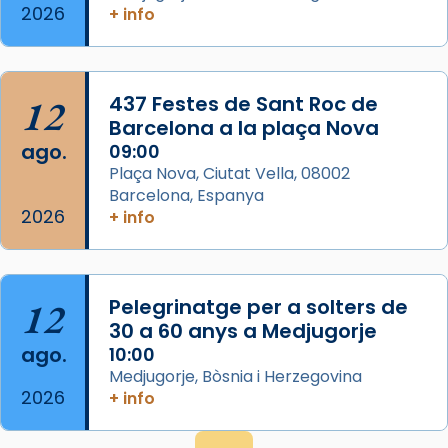
Espanya.
2026
+ info
El seu sepulcre a Compostela fou un g
...
Ver más
Foto
12
437 Festes de Sant Roc de
Barcelona a la plaça Nova
View on Facebook
·
Share
ago.
09:00
Plaça Nova, Ciutat Vella, 08002
Barcelona, Espanya
2026
+ info
12
Pelegrinatge per a solters de
30 a 60 anys a Medjugorje
ago.
10:00
Medjugorje, Bòsnia i Herzegovina
2026
+ info