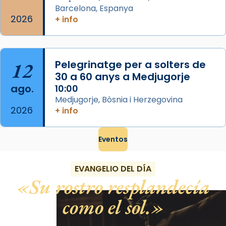
Barcelona, Espanya
2026
+ info
12
Pelegrinatge per a solters de
30 a 60 anys a Medjugorje
ago.
10:00
Medjugorje, Bòsnia i Herzegovina
2026
+ info
Eventos
EVANGELIO DEL DÍA
Su rostro resplandecía
como el sol.