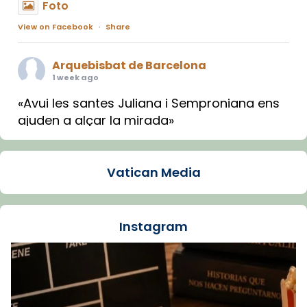
Foto
View on Facebook
·
Share
Arquebisbat de Barcelona
1 week ago
«Avui les santes Juliana i Semproniana ens
ajuden a alçar la mirada»
Mons. Sergi Gordo, bisbe de Tortosa, ha
presidit aquest 27 de juliol la missa de Les
Vatican Media
Santes de Mataró.
🔗
tinyurl.com/cvu5jmbk
📸 J. Merino
Instagram
Foto
View on Facebook
·
Share