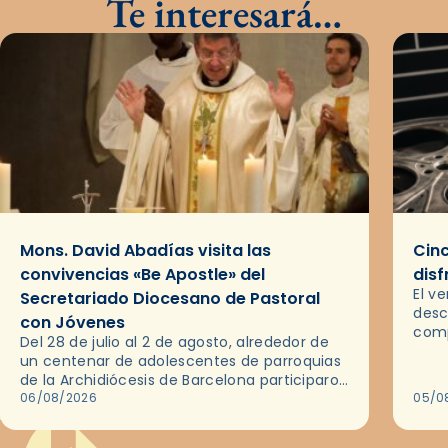
Te interesará…
Mons. David Abadías visita las
Cinc
convivencias «Be Apostle» del
disf
El v
Secretariado Diocesano de Pastoral
desc
con Jóvenes
comp
Del 28 de julio al 2 de agosto, alrededor de
ocas
un centenar de adolescentes de parroquias
histo
de la Archidiócesis de Barcelona participaron
sobr
en las convivencias Be Apostle, organizadas
06/08/2026
05/0
por el Secretariado Diocesano…