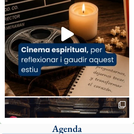
Arquebisbat de Barcelona
is at Catedral
de Barcelona.
1 week ago
Aquest dilluns, 27 de juliol, ha tingut lloc la
missa d’acció de gràcies en agraïment al
comitè organitzador de la visita apostòlica
del Sant Pare Lleó XIV a Barcelona, i als
col·laboradors, a la Catedral de Barcelona.
L’arquebisbe de Barcelona, el cardenal Joan
Josep Omella, ha presidit la missa i l’ha
concelebrat el bisbe auxiliar de Barcelona,
Mons. David Abadías.
📸 Dr. G. Simón
Foto
View on Facebook
·
Share
Agenda
Arquebisbat de Barcelona