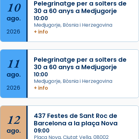
10
Pelegrinatge per a solters de
Jaume, fill de Zebedeu, és juntament amb el
30 a 60 anys a Medjugorje
seu germà Joan i Pere un dels que
ago.
10:00
acompanyava més de prop Jesús.
Medjugorje, Bòsnia i Herzegovina
2026
+ info
Segons el llibre dels Fets (12,2) fou el primer
apòstol màrtir, decapitat a Jerusalem per
Herodes Agripa (vers l'any 44).
11
Pelegrinatge per a solters de
Patró de Galícia, després de les invasions
30 a 60 anys a Medjugorje
musulmanes fou venerat com a patró dels
ago.
10:00
Regnes castellans i més tard de tota
Medjugorje, Bòsnia i Herzegovina
Espanya.
2026
+ info
El seu sepulcre a Compostela fou un g
...
Ver más
Foto
12
437 Festes de Sant Roc de
Barcelona a la plaça Nova
View on Facebook
·
Share
ago.
09:00
Plaça Nova, Ciutat Vella, 08002