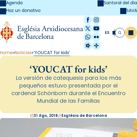
Agenda
Santoral del día
SAVA
Haz un donativo
Facebook
Instagram
X / Twitter
YouTube
ES
Me
Buscar
WhatsApp
Flickr
Radio Estel
Catalunya Cristi
Home
Noticias
‘YOUCAT for kids’
‘YOUCAT for kids’
La versión de catequesis para los más
pequeños estuvo presentada por el
cardenal Schönborn durante el Encuentro
Mundial de las Familias
31 Ago, 2018
Església de Barcelona