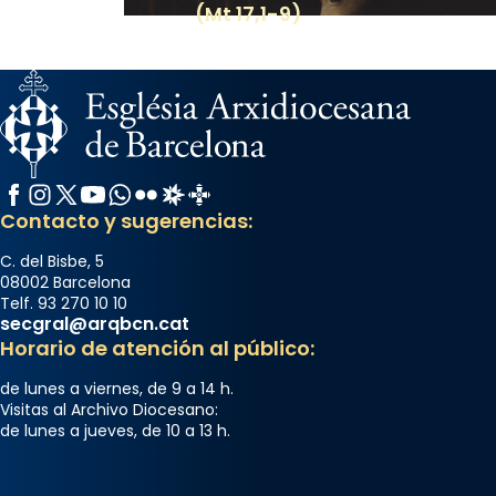
(Mt 17,1-9)
Facebook
Instagram
X / Twitter
YouTube
WhatsApp
Flickr
Radio Estel
Catalunya Cristiana
Contacto y sugerencias:
C. del Bisbe, 5
08002 Barcelona
Telf. 93 270 10 10
secgral@arqbcn.cat
Horario de atención al público:
de lunes a viernes, de 9 a 14 h.
Visitas al Archivo Diocesano:
de lunes a jueves, de 10 a 13 h.