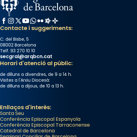
Facebook
Instagram
X / Twitter
YouTube
WhatsApp
Flickr
Radio Estel
Catalunya Cristiana
Contacte i suggeriments:
C. del Bisbe, 5
08002 Barcelona
Telf. 93 270 10 10
secgral@arqbcn.cat
Horari d'atenció al públic:
de dilluns a divendres, de 9 a 14 h.
Visites a l'Arxiu Diocesà:
de dilluns a dijous, de 10 a 13 h.
Enllaços d'interès:
Santa Seu
Conferència Episcopal Espanyola
Conferència Episcopal Tarraconense
Catedral de Barcelona
Seminari Conciliar de Barcelona