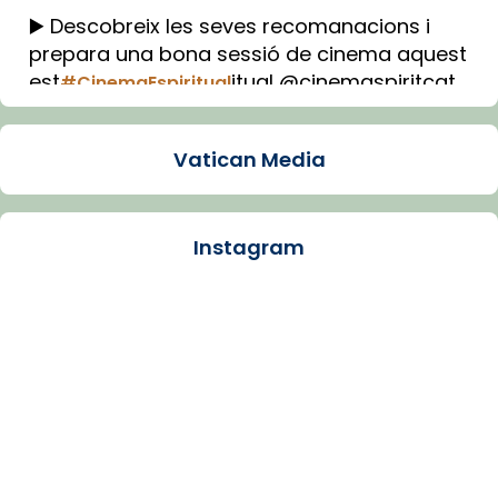
▶️ Descobreix les seves recomanacions i
prepara una bona sessió de cinema aquest
est
itual @cinemaspiritcat
#CinemaEspiritual
Imatge: Generada amb IA (OpenAI)
Video
Vatican Media
View on Facebook
·
Share
Instagram
Arquebisbat de Barcelona
1 week ago
La Carmina va patir depressió. Fa gairebé
dos mesos, a l'Estadi Lluís Companys, la
jove va fer arribar el seu testimoni al papa
Lleó XIV.
Recupera l'entrevista comp
Vatican
tican News 👇
News