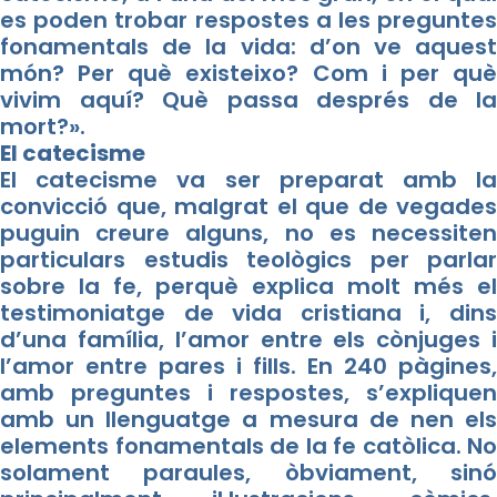
es poden trobar respostes a les preguntes
fonamentals de la vida: d’on ve aquest
món? Per què existeixo? Com i per què
vivim aquí? Què passa després de la
mort?».
El catecisme
El catecisme va ser preparat amb la
convicció que, malgrat el que de vegades
puguin creure alguns, no es necessiten
particulars estudis teològics per parlar
sobre la fe, perquè explica molt més el
testimoniatge de vida cristiana i, dins
d’una família, l’amor entre els cònjuges i
l’amor entre pares i fills. En 240 pàgines,
amb preguntes i respostes, s’expliquen
amb un llenguatge a mesura de nen els
elements fonamentals de la fe catòlica. No
solament paraules, òbviament, sinó