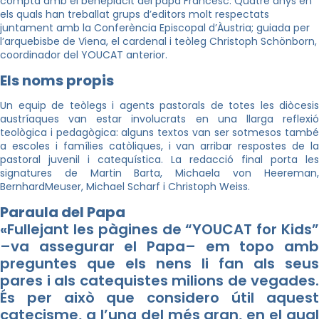
compta amb el beneplàcit del papa Francesc. Quatre anys en
els quals han treballat grups d’editors molt respectats
juntament amb la Conferència Episcopal d’Àustria; guiada per
l’arquebisbe de Viena, el cardenal i teòleg Christoph Schönborn,
coordinador del YOUCAT anterior.
Els noms propis
Un equip de teòlegs i agents pastorals de totes les diòcesis
austríaques van estar involucrats en una llarga reflexió
teològica i pedagògica: alguns textos van ser sotmesos també
a escoles i famílies catòliques, i van arribar respostes de la
pastoral juvenil i catequística. La redacció final porta les
signatures de Martin Barta, Michaela von Heereman,
BernhardMeuser, Michael Scharf i Christoph Weiss.
Paraula del Papa
«Fullejant les pàgines de “YOUCAT for Kids”
–va assegurar el Papa– em topo amb
preguntes que els nens li fan als seus
pares i als catequistes milions de vegades.
És per això que considero útil aquest
catecisme, a l’una del més gran, en el qual