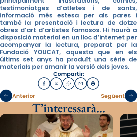
principalment il·lustracions, còmics,
testimoniatges d’atletes i de sants,
informació més estesa per als pares i
també la presentació i lectura de dotze
obres d’art d’artistes famosos. Hi haurà a
disposició material en un lloc d’internet per
acompanyar la lectura, preparat per la
Fundació YOUCAT, aquesta que en els
últims set anys ha produït una sèrie de
materials per amanir la versió dels joves.
Compartir:
Facebook
X / Twitter
WhatsApp
Email
Imprimir
Anterior
Següent
T’interessarà…