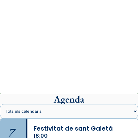
www.vaticannews.va/es/iglesia/news/2026-
07/carmina-historia-depresion-papa-viaje-
espana-testimoni...
Photo
View on Facebook
·
Share
Arquebisbat de Barcelona
1 week ago
«Avui les santes Juliana i Semproniana ens
ajuden a alçar la mirada»
Mons. Sergi Gordo, bisbe de Tortosa, ha
presidit aquest 27 de juliol la missa de Les
Agenda
Santes de Mataró.
🔗
tinyurl.com/cvu5jmbk
📸 J. Merino
7
Festivitat de sant Gaietà
18:00
Photo