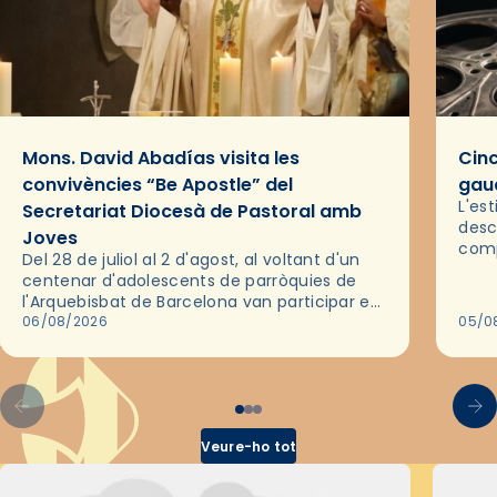
Mons. David Abadías visita les
Cinc
convivències “Be Apostle” del
gaud
L'es
Secretariat Diocesà de Pastoral amb
desc
Joves
comp
Del 28 de juliol al 2 d'agost, al voltant d'un
deix
centenar d'adolescents de parròquies de
trav
l'Arquebisbat de Barcelona van participar en
les convivències Be Apostle, organitzades
06/08/2026
05/0
pel Secretariat Diocesà de Pastoral amb…
Veure-ho tot