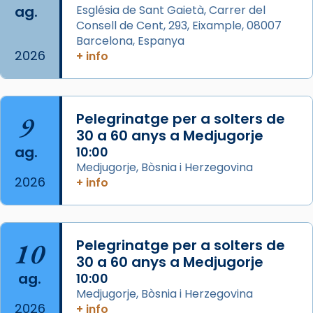
ag.
Església de Sant Gaietà, Carrer del
View on Facebook
·
Share
Consell de Cent, 293, Eixample, 08007
Barcelona, Espanya
2026
Arquebisbat de Barcelona
+ info
is at Catedral
de Barcelona.
2 weeks ago
Aquest dilluns, 27 de juliol, ha tingut lloc la
9
Pelegrinatge per a solters de
missa d’acció de gràcies en agraïment al
30 a 60 anys a Medjugorje
comitè organitzador de la visita apostòlica
ag.
10:00
del Sant Pare Lleó XIV a Barcelona, i als
Medjugorje, Bòsnia i Herzegovina
col·laboradors, a la Catedral de Barcelona.
2026
+ info
L’arquebisbe de Barcelona, el cardenal Joan
Josep Omella, ha presidit la missa i l’ha
concelebrat el bisbe auxiliar de Barcelona,
10
Pelegrinatge per a solters de
Mons. David Abadías.
30 a 60 anys a Medjugorje
📸 Dr. G. Simón
ag.
10:00
Medjugorje, Bòsnia i Herzegovina
Photo
2026
+ info