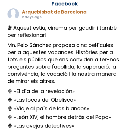
Facebook
Arquebisbat de Barcelona
2 days ago
🎬 Aquest estiu, cinema per gaudir i també
per reflexionar!
Mn. Peio Sánchez proposa cinc pel·lícules
per a aquestes vacances. Històries per a
tots els públics que ens conviden a fer-nos
preguntes sobre l'acollida, la superació, la
convivència, la vocació i la nostra manera
de mirar els altres.
🍿 «El día de la revelación»
🍿 «Las locas del Obelisco»
🍿 «Viaje al país de los blancos»
🍿 «León XIV, el hombre detrás del Papa»
🍿 «Las ovejas detectives»