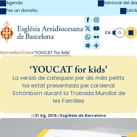
Agenda
Santoral del dia
SAVA
Fes un donatiu
Facebook
Instagram
X / Twitter
YouTube
CA
Me
Cerca
WhatsApp
Flickr
Radio Estel
Catalunya Cristi
Home
Notícies
‘YOUCAT for kids’
‘YOUCAT for kids’
La versió de catequesi per als més petits
ha estat presentada pel cardenal
Schönborn durant la Trobada Mundial de
les Famílies
31 Ag, 2018
Església de Barcelona