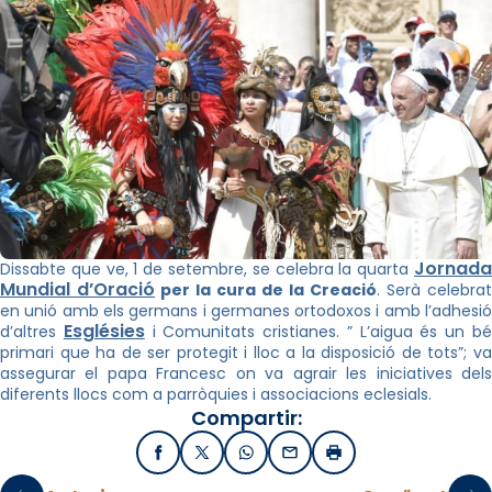
Jornada
Dissabte que ve, 1 de setembre, se celebra la quarta
Mundial d’Oració
per la cura de la Creació
. Serà celebrat
en unió amb els germans i germanes ortodoxos i amb l’adhesió
Esglésies
d’altres
i Comunitats cristianes. ” L’aigua és un b
primari que ha de ser protegit i lloc a la disposició de tots”; va
assegurar el papa Francesc on va agrair les iniciatives dels
diferents llocs com a parròquies i associacions eclesials.
Compartir:
Facebook
X / Twitter
WhatsApp
Email
Imprimir