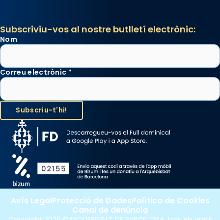
Subscriviu-vos al nostre butlletí electrònic:
Nom
Correu electrònic
*
Avís Legal
Protecció de Dades
Política de Cookies
Canal de denúncia
Copyright 2026 ©ARQUEBISBAT DE BARCELONA, tots els drets