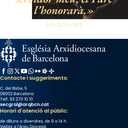
l’honorarà.
View on Facebook
·
Share
(Jn 12,24-26)
Facebook
Instagram
X / Twitter
YouTube
WhatsApp
Flickr
Radio Estel
Catalunya Cristiana
Contacte i suggeriments:
C. del Bisbe, 5
08002 Barcelona
Telf. 93 270 10 10
secgral@arqbcn.cat
Horari d'atenció al públic:
de dilluns a divendres, de 9 a 14 h.
Visites a l'Arxiu Diocesà: