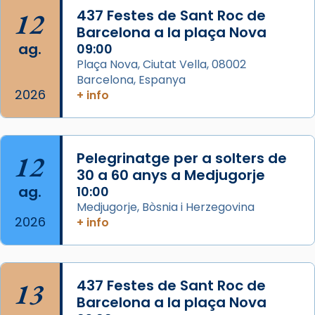
12
437 Festes de Sant Roc de
concelebrat el bisbe auxiliar de Barcelona,
Barcelona a la plaça Nova
Mons. David Abadías.
ag.
09:00
📸 Dr. G. Simón
Plaça Nova, Ciutat Vella, 08002
Barcelona, Espanya
Photo
2026
+ info
View on Facebook
·
Share
Arquebisbat de Barcelona
12
Pelegrinatge per a solters de
2 weeks ago
30 a 60 anys a Medjugorje
Memòria de les santes Juliana i
ag.
10:00
Semproniana, verges i màrtirs.
Medjugorje, Bòsnia i Herzegovina
2026
Acompanyant la història de sant Cugat, a
+ info
partir de l’Edat Mitjana sorgeix la tradició
que les santes Juliana (“relatiu a Júlia”) i
Semproniana (“relatiu a Semprònia =
13
437 Festes de Sant Roc de
eterna”) són deixebles seves. I l’any 1667, el
Barcelona a la plaça Nova
frare Joan Gaspar Roig, afirma en una obra