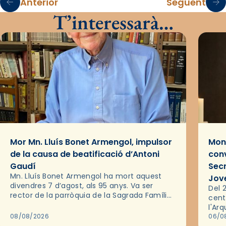
Anterior
Següent
T’interessarà…
Mor Mn. Lluís Bonet Armengol, impulsor
Mons
de la causa de beatificació d’Antoni
conv
Gaudí
Sec
Mn. Lluís Bonet Armengol ha mort aquest
Jov
divendres 7 d’agost, als 95 anys. Va ser
Del 2
rector de la parròquia de la Sagrada Família
cent
de Barcelona durant 25 anys, entre 1993 i
l'Ar
2018,…
08/08/2026
les 
06/0