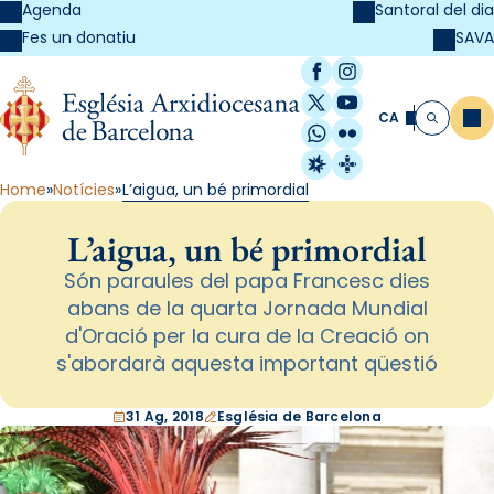
Agenda
Santoral del dia
SAVA
Fes un donatiu
Facebook
Instagram
X / Twitter
YouTube
CA
Me
Cerca
WhatsApp
Flickr
Radio Estel
Catalunya Cristi
Home
Notícies
L’aigua, un bé primordial
L’aigua, un bé primordial
Són paraules del papa Francesc dies
abans de la quarta Jornada Mundial
d'Oració per la cura de la Creació on
s'abordarà aquesta important qüestió
31 Ag, 2018
Església de Barcelona