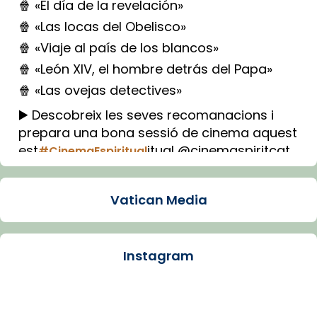
🍿 «El día de la revelación»
🍿 «Las locas del Obelisco»
🍿 «Viaje al país de los blancos»
🍿 «León XIV, el hombre detrás del Papa»
🍿 «Las ovejas detectives»
▶️ Descobreix les seves recomanacions i
prepara una bona sessió de cinema aquest
est
itual @cinemaspiritcat
#CinemaEspiritual
Imatge: Generada amb IA (OpenAI)
Video
Vatican Media
View on Facebook
·
Share
Instagram
Arquebisbat de Barcelona
2 weeks ago
La Carmina va patir depressió. Fa gairebé
dos mesos, a l'Estadi Lluís Companys, la