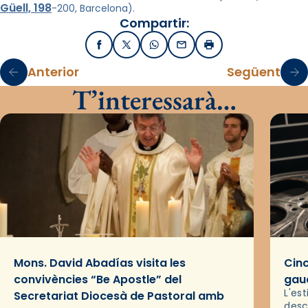
Güell, 198
-200, Barcelona).
Compartir:
Facebook
X / Twitter
WhatsApp
Email
Imprimir
Anterior
Següent
T’interessarà…
Mons. David Abadías visita les
Cinc
convivències “Be Apostle” del
gaud
L'es
Secretariat Diocesà de Pastoral amb
desc