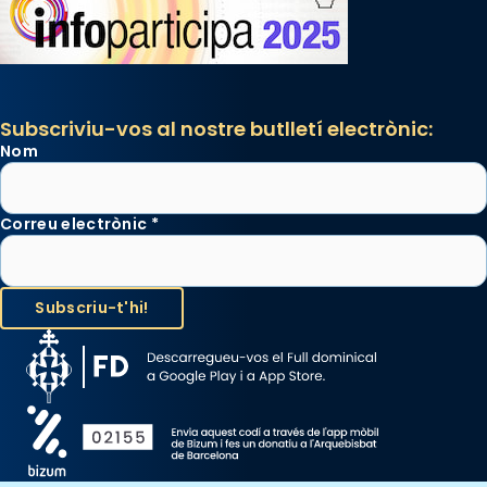
Subscriviu-vos al nostre butlletí electrònic:
Nom
Correu electrònic
*