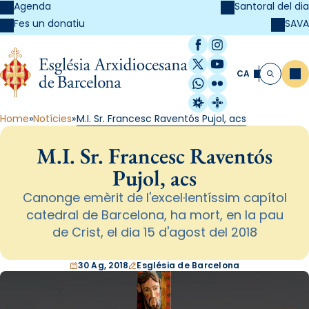
Agenda
Santoral del dia
SAVA
Fes un donatiu
Facebook
Instagram
X / Twitter
YouTube
CA
Me
Cerca
WhatsApp
Flickr
Radio Estel
Catalunya Cristi
Home
Notícies
M.I. Sr. Francesc Raventós Pujol, acs
M.I. Sr. Francesc Raventós
Pujol, acs
Canonge emèrit de l'excel·lentíssim capítol
catedral de Barcelona, ha mort, en la pau
de Crist, el dia 15 d'agost del 2018
30 Ag, 2018
Església de Barcelona