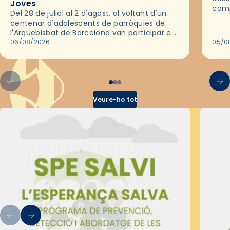
Joves
comp
Del 28 de juliol al 2 d'agost, al voltant d'un
deix
centenar d'adolescents de parròquies de
trav
l'Arquebisbat de Barcelona van participar en
les convivències Be Apostle, organitzades
06/08/2026
05/0
pel Secretariat Diocesà de Pastoral amb…
Veure-ho tot