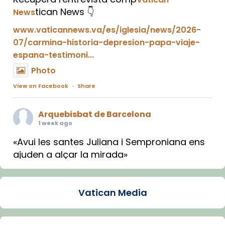
tican News 👇
News
www.vaticannews.va/es/iglesia/news/2026-
07/carmina-historia-depresion-papa-viaje-
espana-testimoni...
Photo
View on Facebook
·
Share
Arquebisbat de Barcelona
1 week ago
«Avui les santes Juliana i Semproniana ens
ajuden a alçar la mirada»
Mons. Sergi Gordo, bisbe de Tortosa, ha
presidit aquest 27 de juliol la missa de Les
Vatican Media
Santes de Mataró.
🔗
tinyurl.com/cvu5jmbk