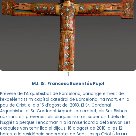
†
M.I. Sr. Francesc Raventós Pujol
Prevere de l’Arquebisbat de Barcelona, canonge emèrit de
l’excel·lentíssim capítol catedral de Barcelona, ha mort, en la
pau de Crist, el dia 15 d’agost del 2018. El Sr. Cardenal
Arquebisbe, el Sr. Cardenal Arquebisbe emèrit, els Srs. Bisbes
auxiliars, els preveres i els diaques ho fan saber als fidels de
l’Església perquè l’encomanin a la misericòrdia del Senyor. Les
exèquies van tenir lloc el dijous, 16 d’agost de 2018, a les 12
Joan
hores, a la residència sacerdotal de Sant Josep Oriol (