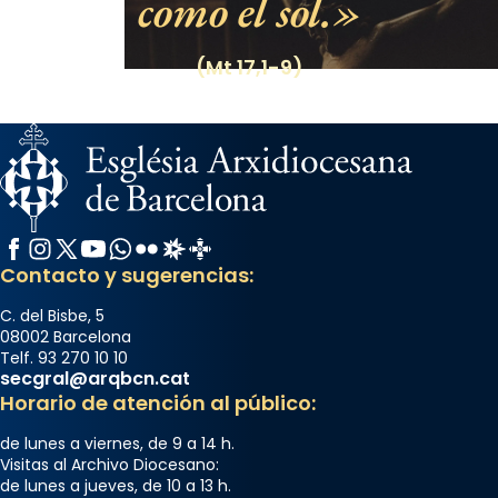
como el sol.
(Mt 17,1-9)
Facebook
Instagram
X / Twitter
YouTube
WhatsApp
Flickr
Radio Estel
Catalunya Cristiana
Contacto y sugerencias:
C. del Bisbe, 5
08002 Barcelona
Telf. 93 270 10 10
secgral@arqbcn.cat
Horario de atención al público:
de lunes a viernes, de 9 a 14 h.
Visitas al Archivo Diocesano:
de lunes a jueves, de 10 a 13 h.