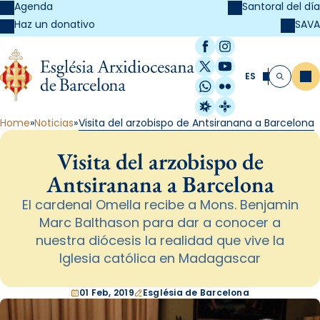
Agenda
Santoral del día
SAVA
Haz un donativo
Facebook
Instagram
X / Twitter
YouTube
ES
Me
Buscar
WhatsApp
Flickr
Radio Estel
Catalunya Cristi
Home
Noticias
Visita del arzobispo de Antsiranana a Barcelona
Visita del arzobispo de
Antsiranana a Barcelona
El cardenal Omella recibe a Mons. Benjamin
Marc Balthason para dar a conocer a
nuestra diócesis la realidad que vive la
Iglesia católica en Madagascar
01 Feb, 2019
Església de Barcelona