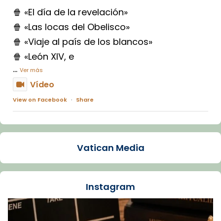
🍿 «El día de la revelación»
🍿 «Las locas del Obelisco»
🍿 «Viaje al país de los blancos»
🍿 «León XIV, e
...
Ver más
Vídeo
View on Facebook
·
Share
Arquebisbat de Barcelona
1 week ago
Vatican Media
La Carmina va patir depressió. Fa gairebé
dos mesos, a l'Estadi Lluís Companys, la
jove va fer arribar el seu testimoni al papa
Instagram
Lleó XIV.
Recupera l'entrevista comp
Vatican