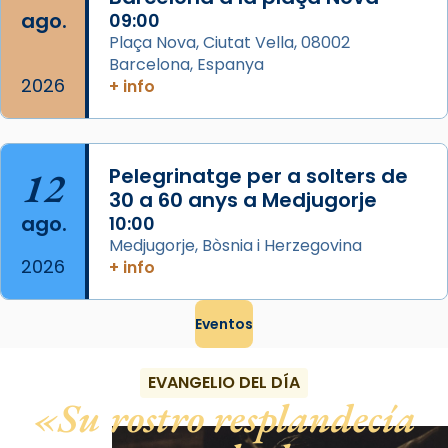
ago.
09:00
View on Facebook
·
Share
Plaça Nova, Ciutat Vella, 08002
Barcelona, Espanya
2026
+ info
12
Pelegrinatge per a solters de
30 a 60 anys a Medjugorje
ago.
10:00
Medjugorje, Bòsnia i Herzegovina
2026
+ info
Eventos
EVANGELIO DEL DÍA
Su rostro resplandecía