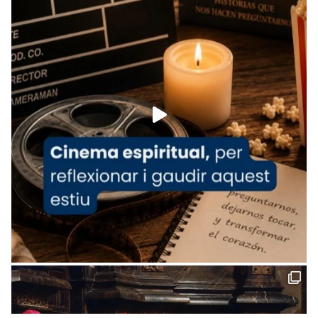
tican News 👇
News
www.vaticannews.va/es/iglesia/news/2026-
07/carmina-historia-depresion-papa-viaje-
espana-testimoni...
Foto
View on Facebook
·
Share
Arquebisbat de Barcelona
1 week ago
«Avui les santes Juliana i Semproniana ens
ajuden a alçar la mirada»
Mons. Sergi Gordo, bisbe de Tortosa, ha
presidit aquest 27 de juliol la missa de Les
Santes de Mataró.
🔗
tinyurl.com/cvu5jmbk
📸 J. Merino