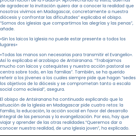
proclamación de la Palabra». Aprovechando la visita, además
de agradecer la invitación quiero dar a conocer la realidad que
nosotros vivimos en Madagascar, concretamente a nuestra
diócesis y confrontar las dificultades” explicaba el obispo.
“Somos dos iglesias que compartimos las alegrías y las penas”,
añade.
«Sin los laicos la iglesia no puede estar presente a todos los
lugares»
«Todas las manos son necesarias para transmitir el Evangelio».
Así lo explicaba el arzobispo de Antsiranana. “Trabajamos
mucho con laicos y catequistes y nuestra acción pastoral se
centra sobre todo, en las familias”. También, se ha querido
referir a los jóvenes a los cuales siempre pide que hagan “sedes
los objetivos de la diócesis y se comprometan tanto a escala
social como eclesial”, asegura.
El obispo de Antsiranana ha continuado explicando que la
situación de la Iglesia en Madagascar pide cuatro retos: la
familia, la educación, la acción social en favor del desarrollo
integral de las personas y la evangelización. Por eso, hay que
viajar y aprender de las otras realidades.“Queremos dar a
conocer nuestra realidad, de una Iglesia joven”, ha explicado.