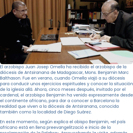
El arzobispo Juan Josep Omella ha recibido el arzobispo de la
diócesis de Antsiranana de Madagascar, Mons. Benjamin Marc
Balthason. Fue en verano, cuando Omella viajó a su diócesis
para conducir unos ejercicios espirituales y conocer la situación
de la iglesia allá. Ahora, cinco meses después, invitado por el
cardenal, el arzobispo Benjamin ha venido expresamente desde
el continente africano, para dar a conocer a Barcelona la
realidad que viven a la diócesis de Antsiranana, conocida
también como la localidad de Diego Suárez.
En este momento, según explica el obispo Benjamin, «el país
africano está en llena preevangelització e inicio de la