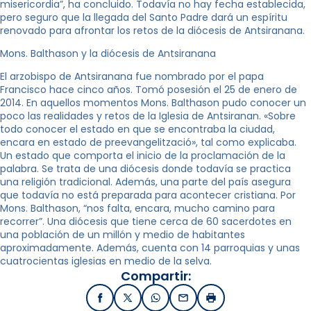
misericordia”, ha concluido. Todavía no hay fecha establecida,
pero seguro que la llegada del Santo Padre dará un espíritu
renovado para afrontar los retos de la diócesis de Antsiranana.
Mons. Balthason y la diócesis de Antsiranana
El arzobispo de Antsiranana fue nombrado por el papa
Francisco hace cinco años. Tomó posesión el 25 de enero de
2014. En aquellos momentos Mons. Balthason pudo conocer un
poco las realidades y retos de la Iglesia de Antsiranan. «Sobre
todo conocer el estado en que se encontraba la ciudad,
encara en estado de preevangelització», tal como explicaba.
Un estado que comporta el inicio de la proclamación de la
palabra. Se trata de una diócesis donde todavía se practica
una religión tradicional. Además, una parte del país asegura
que todavía no está preparada para acontecer cristiana. Por
Mons. Balthason, “nos falta, encara, mucho camino para
recorrer”. Una diócesis que tiene cerca de 60 sacerdotes en
una población de un millón y medio de habitantes
aproximadamente. Además, cuenta con 14 parroquias y unas
cuatrocientas iglesias en medio de la selva.
Compartir:
Facebook
X / Twitter
WhatsApp
Email
Imprimir