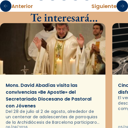
Anterior
Siguiente
Te interesará…
Mons. David Abadías visita las
Cinc
convivencias «Be Apostle» del
disf
El v
Secretariado Diocesano de Pastoral
desc
con Jóvenes
comp
Del 28 de julio al 2 de agosto, alrededor de
ocas
un centenar de adolescentes de parroquias
histo
de la Archidiócesis de Barcelona participaron
sobr
en las convivencias Be Apostle, organizadas
06/08/2026
05/0