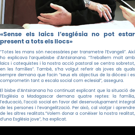
«Sense els laics l’església no pot estar
present a tots els llocs»
“Totes les mans són necessàries per transmetre l’Evangeli”. Així
ho explicava l’arquebisbe d’Antsiranana. “Treballem molt amb
laics i catequistes i la nostra acció pastoral se centra sobretot,
en les famílies”. També, s’ha volgut referir als joves als quals
sempre demana que facin “seus els objectius de la diòcesi i es
comprometin tant a escala social com eclesial”, assegura.
El bisbe d’Antsiranana ha continuat explicant que la situació de
l’Església a Madagascar demana quatre reptes: la família,
l’educació, l’acció social en favor del desenvolupament integral
de les persones i l’evangelització. Per això, cal viatjar i aprendre
de les altres realitats.
“Volem donar a conèixer la nostra realitat,
d’una Església jove”, ha explicat.