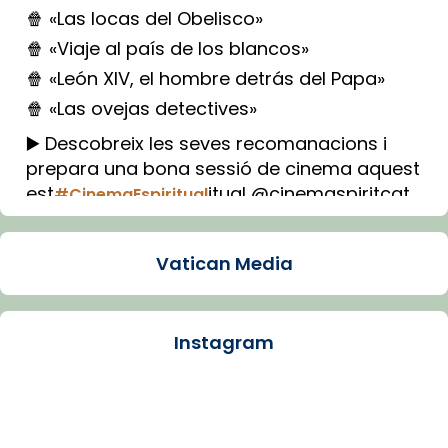
🍿 «Las locas del Obelisco»
🍿 «Viaje al país de los blancos»
🍿 «León XIV, el hombre detrás del Papa»
🍿 «Las ovejas detectives»
▶️ Descobreix les seves recomanacions i
prepara una bona sessió de cinema aquest
est
itual @cinemaspiritcat
#CinemaEspiritual
Imatge: Generada amb IA (OpenAI)
Video
Vatican Media
View on Facebook
·
Share
Instagram
Arquebisbat de Barcelona
2 weeks ago
La Carmina va patir depressió. Fa gairebé
dos mesos, a l'Estadi Lluís Companys, la