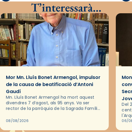
T’interessarà…
Mor Mn. Lluís Bonet Armengol, impulsor
Mons
de la causa de beatificació d’Antoni
conv
Gaudí
Sec
Mn. Lluís Bonet Armengol ha mort aquest
Jov
divendres 7 d’agost, als 95 anys. Va ser
Del 2
rector de la parròquia de la Sagrada Família
cent
de Barcelona durant 25 anys, entre 1993 i
l'Ar
2018,…
08/08/2026
les 
06/0
pel 