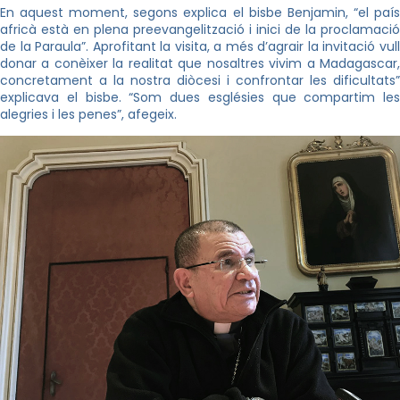
En aquest moment, segons explica el bisbe Benjamin, “el país
africà està en plena preevangelització i inici de la proclamació
de la Pa
raula”. Aprofitant la visita, a més d’agrair la invitació vul
donar a conèixer la realitat que nosaltres vivim a Madagascar,
concretament a la nostra diòcesi i confrontar les dificultats”
explicava el bisbe. “Som dues esglésies que compartim les
alegries i les penes”, afegeix.