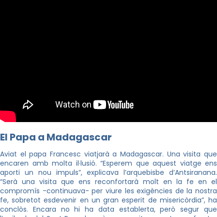
El Papa a Madagascar
Aviat el papa Francesc viatjarà a Madagascar. Una visita que
encaren amb molta il·lusió. “Esperem que aquest viatge ens
aporti un nou impuls”, explicava l’arquebisbe d’Antsiranana.
“Serà una visita que ens reconfortarà molt en la fe en el
compromís -continuava- per viure les exigències de la nostra
fe, sobretot esdevenir en un gran esperit de misericòrdia”, ha
conclòs. Encara no hi ha data establerta, però segur que