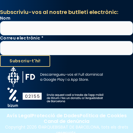
Subscriviu-vos al nostre butlletí electrònic:
Nom
Correu electrònic
*
Avís Legal
Protecció de Dades
Política de Cookies
Canal de denúncia
Copyright 2026 ©ARQUEBISBAT DE BARCELONA, tots els drets
reservats.