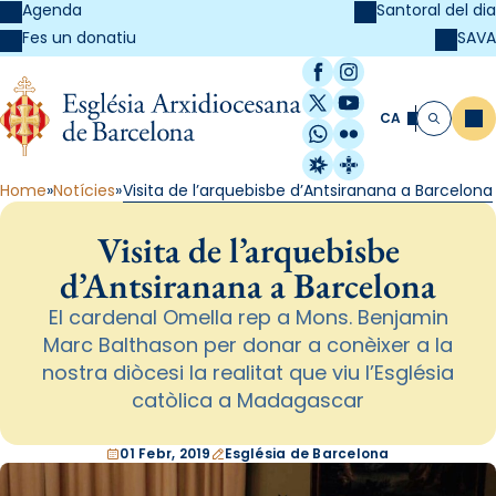
Agenda
Santoral del dia
SAVA
Fes un donatiu
Facebook
Instagram
X / Twitter
YouTube
CA
Me
Cerca
WhatsApp
Flickr
Radio Estel
Catalunya Cristi
Home
Notícies
Visita de l’arquebisbe d’Antsiranana a Barcelona
Visita de l’arquebisbe
d’Antsiranana a Barcelona
El cardenal Omella rep a Mons. Benjamin
Marc Balthason per donar a conèixer a la
nostra diòcesi la realitat que viu l’Església
catòlica a Madagascar
01 Febr, 2019
Església de Barcelona