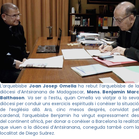
L’arquebisbe
Joan Josep Omella
ha rebut l’arquebisbe de la
diòcesi d’Antsiranana de Madagascar,
Mons.
Benjamin Mar
Balthason
. Va ser a l’estiu, quan Omella va viatjar a la seva
diòcesi per conduir uns exercicis espirituals i conèixer la situació
de l’església allà. Ara, cinc mesos després, convidat pel
cardenal, l’arquebisbe Benjamin ha vingut expressament des
del continent africà, per donar a conèixer a Barcelona la realitat
que viuen a la diòcesi d’Antsiranana, coneguda també com la
localitat de Diego Suárez.