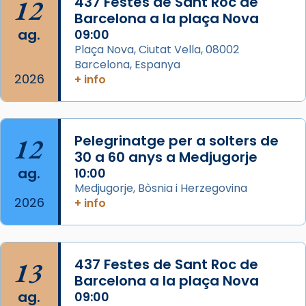
12
437 Festes de Sant Roc de
concelebrat el bisbe auxiliar de Barcelona,
Barcelona a la plaça Nova
Mons. David Abadías.
ag.
09:00
📸 Dr. G. Simón
Plaça Nova, Ciutat Vella, 08002
Barcelona, Espanya
Photo
2026
+ info
View on Facebook
·
Share
Arquebisbat de Barcelona
12
Pelegrinatge per a solters de
2 weeks ago
30 a 60 anys a Medjugorje
Memòria de les santes Juliana i
ag.
10:00
Semproniana, verges i màrtirs.
Medjugorje, Bòsnia i Herzegovina
2026
Acompanyant la història de sant Cugat, a
+ info
partir de l’Edat Mitjana sorgeix la tradició
que les santes Juliana (“relatiu a Júlia”) i
Semproniana (“relatiu a Semprònia =
13
437 Festes de Sant Roc de
eterna”) són deixebles seves. I l’any 1667, el
Barcelona a la plaça Nova
frare Joan Gaspar Roig, afirma en una obra
ag.
09:00