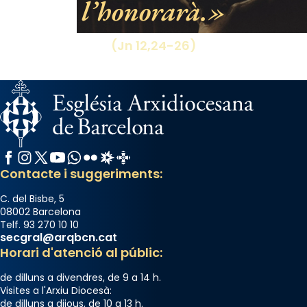
l’honorarà.
View on Facebook
·
Share
(Jn 12,24-26)
Facebook
Instagram
X / Twitter
YouTube
WhatsApp
Flickr
Radio Estel
Catalunya Cristiana
Contacte i suggeriments:
C. del Bisbe, 5
08002 Barcelona
Telf. 93 270 10 10
secgral@arqbcn.cat
Horari d'atenció al públic:
de dilluns a divendres, de 9 a 14 h.
Visites a l'Arxiu Diocesà:
de dilluns a dijous, de 10 a 13 h.