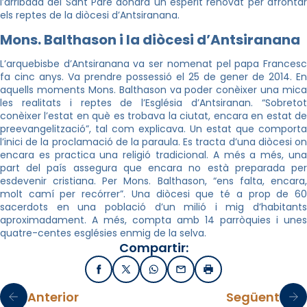
l’arribada del Sant Pare donarà un esperit renovat per afrontar
els reptes de la diòcesi d’Antsiranana.
Mons.
Balthason i la diòcesi
d’Antsiranana
L’arquebisbe d’Antsiranana va ser nomenat pel papa Francesc
fa cinc anys. Va prendre possessió el 25 de gener de 2014. En
aquells moments Mons.
Balthason va poder conèixer una mica
les realitats i reptes
de l’Església d’Antsiranan. “Sobreto
conèixer l’estat en què es trobava la ciutat, encara en estat de
preevangelització”, tal com explicava. Un estat que comporta
l’inici de la proclamació de la paraula. Es tracta d’una diòcesi on
encara es practica una religió tradicional. A més a més, una
part del país assegura que encara no està preparada per
esdevenir cristiana. Per Mons.
Balthason, “ens falta, encara
molt camí per recórrer”. Una diòcesi que té a prop de 60
sacerdots en una població d’un milió i mig d’habitants
aproximadament. A més, compta amb 14 parròquies i unes
quatre-centes
esglésies enmig de la selva.
Compartir:
Facebook
X / Twitter
WhatsApp
Email
Imprimir
Anterior
Següent