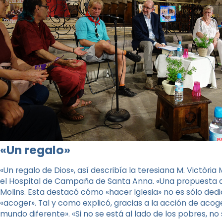
«Un regalo»
«Un regalo de Dios», así describía la teresiana M. Victòri
el Hospital de Campaña de Santa Anna. «Una propuesta q
Molins. Esta destacó cómo «hacer Iglesia» no es sólo dedi
«acoger». Tal y como explicó, gracias a la acción de aco
mundo diferente». «Si no se está al lado de los pobres, n