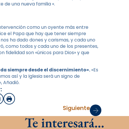
e de una nueva familia «.
 intervención como un oyente más entre
dice el Papa que hay que tener siempre
or nos ha dado dones y carismas, y cada uno
rayó, como todos y cada uno de los presentes,
on fidelidad son «únicos para Dios» y que
lida siempre desde el discernimiento».
«Es
os así y la Iglesia será un signo de
, Añadió.
:
sApp
mail
Imprimir
Siguiente
Te interesará…