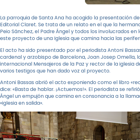
La parroquia de Santa Ana ha acogido la presentación de
Editorial Claret. Se trata de un relato en el que la hermana
Peio Sánchez, el Padre Ángel y todos los involucrados en l
este proyecto de una Iglesia que camina hacia las periferi
El acto ha sido presentado por el periodista Antoni Bassa
cardenal y arzobispo de Barcelona, ​​Joan Josep Omella, la
internacional Mensajeros de la Paz y rector de la iglesia 
varios testigos que han dado voz al proyecto.
Antoni Bassas abrió el acto exponiendo como el libro «r
dice: «Basta de hablar. ¡Actuemos!». El periodista se refirió
Ángel un empujón que camina en consonancia a la llama
«iglesia en salida».