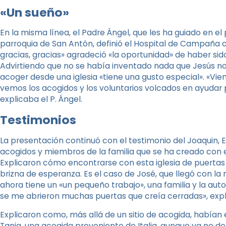
«Un sueño»
En la misma línea, el Padre Ángel, que les ha guiado en e
parroquia de San Antón, definió el Hospital de Campaña 
gracias, gracias» agradeció «la oportunidad» de haber sid
Advirtiendo que no se había inventado nada que Jesús no
acoger desde una iglesia «tiene una gusto especial». «Vie
vemos los acogidos y los voluntarios volcados en ayuda
explicaba el P. Ángel.
Testimonios
La presentación continuó con el testimonio del Joaquin, Em
acogidos y miembros de la familia que se ha creado con
Explicaron cómo encontrarse con esta iglesia de puertas
brizna de esperanza. Es el caso de José, que llegó con la 
ahora tiene un «un pequeño trabajo», una familia y la a
se me abrieron muchas puertas que creía cerradas», expl
Explicaron como, más allá de un sitio de acogida, habían
Tania, una acogida proveniente de Italia, aunque ya no d