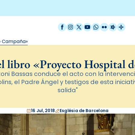
Facebook
Instagram
X / Twitter
YouTube
WhatsApp
Flickr
Radio Est
Catal
 de Campaña»
 el libro «Proyecto Hospital
ntoni Bassas conduce el acto con la intervenc
lins, el Padre Ángel y testigos de esta iniciati
salida"
16 Jul, 2018
Església de Barcelona