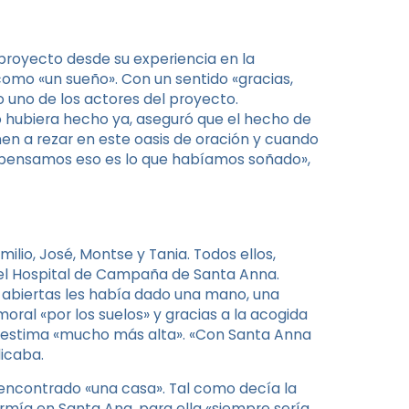
l proyecto desde su experiencia en la
como «un sueño». Con un sentido «gracias,
o uno de los actores del proyecto.
 hubiera hecho ya, aseguró que el hecho de
nen a rezar en este oasis de oración y cuando
r pensamos eso es lo que habíamos soñado»,
ilio, José, Montse y Tania. Todos ellos,
 el Hospital de Campaña de Santa Anna.
 abiertas les había dado una mano, una
moral «por los suelos» y gracias a la acogida
utoestima «mucho más alta». «Con Santa Anna
icaba.
 encontrado «una casa». Tal como decía la
ormía en Santa Ana, para ella «siempre sería