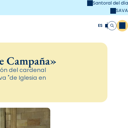
Santoral del día
SAVA
el
unya Cristiana
ES
M
Buscar
 de Campaña»
ión del cardenal
va "de Iglesia en