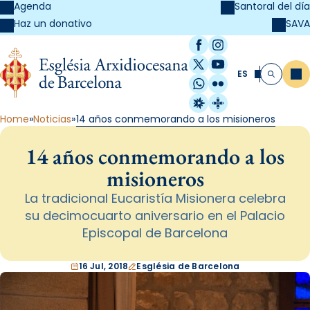
Agenda
Santoral del día
SAVA
Haz un donativo
Facebook
Instagram
X / Twitter
YouTube
ES
Me
Buscar
WhatsApp
Flickr
Radio Estel
Catalunya Cristi
Home
Noticias
14 años conmemorando a los misioneros
14 años conmemorando a los
misioneros
La tradicional Eucaristía Misionera celebra
su decimocuarto aniversario en el Palacio
Episcopal de Barcelona
16 Jul, 2018
Església de Barcelona