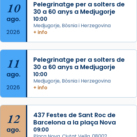
10
Pelegrinatge per a solters de
L’arquebisbe de Barcelona, el cardenal Joan
30 a 60 anys a Medjugorje
Josep Omella, ha presidit la missa i l’ha
ago.
10:00
concelebrat el bisbe auxiliar de Barcelona,
Medjugorje, Bòsnia i Herzegovina
Mons. David Abadías.
2026
+ info
📸 Dr. G. Simón
Foto
11
Pelegrinatge per a solters de
View on Facebook
·
Share
30 a 60 anys a Medjugorje
ago.
10:00
Arquebisbat de Barcelona
Medjugorje, Bòsnia i Herzegovina
2 weeks ago
2026
+ info
Memòria de les santes Juliana i
Semproniana, verges i màrtirs.
Acompanyant la història de sant Cugat, a
12
437 Festes de Sant Roc de
partir de l’Edat Mitjana sorgeix la tradició
Barcelona a la plaça Nova
que les santes Juliana (“relatiu a Júlia”) i
ago.
09:00
Semproniana (“relatiu a Semprònia =
Plaça Nova, Ciutat Vella, 08002