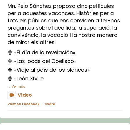
Mn. Peio Sánchez proposa cinc pel·lícules
per a aquestes vacances. Històries per a
tots els públics que ens conviden a fer-nos
preguntes sobre l'acollida, la superació, la
convivència, la vocació i la nostra manera
de mirar els altres.
🍿 «El día de la revelación»
🍿 «Las locas del Obelisco»
🍿 «Viaje al país de los blancos»
🍿 «León XIV, e
...
Ver más
Vídeo
View on Facebook
·
Share
Arquebisbat de Barcelona
1 week ago