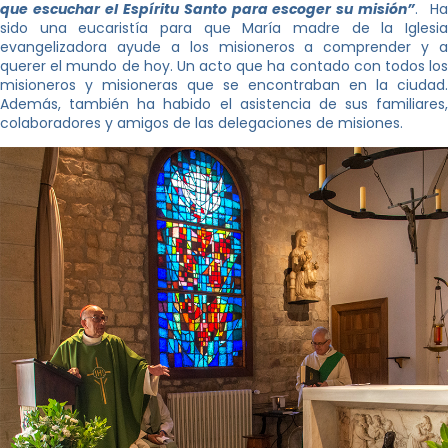
que escuchar el Espíritu Santo para escoger su misión”
. H
sido una eucaristía para que María madre de la Iglesia
evangelizadora ayude a los misioneros a comprender y a
querer el mundo de hoy. Un acto que ha contado con todos los
misioneros y misioneras que se encontraban en la ciudad.
Además, también ha habido el asistencia de sus familiares,
colaboradores y amigos de las delegaciones de misiones.