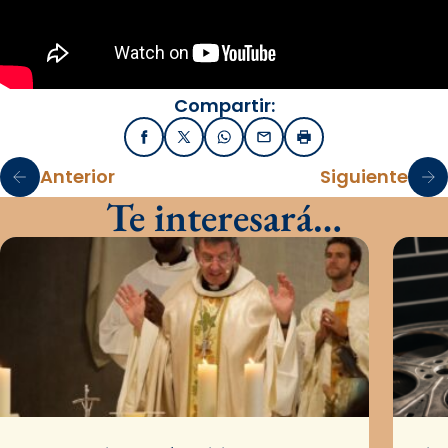
Compartir:
Facebook
X / Twitter
WhatsApp
Email
Imprimir
Anterior
Siguiente
Te interesará…