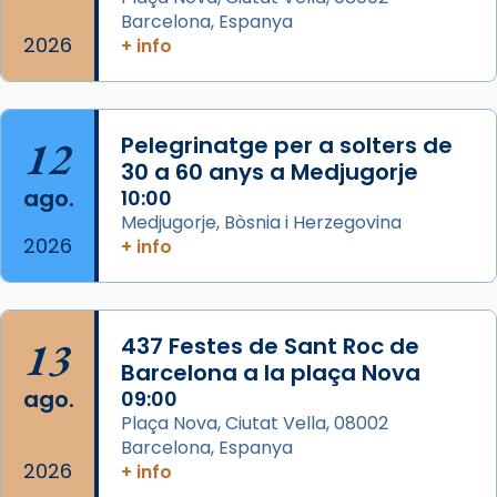
eterna”) són deixebles seves. I l’any 1667, el
Barcelona, Espanya
2026
frare Joan Gaspar Roig, afirma en una obra
+ info
que les santes són filles de l’antiga Iluro.
Mataró en reivindicarà les relíq
...
Ver más
12
Pelegrinatge per a solters de
Foto
30 a 60 anys a Medjugorje
ago.
10:00
View on Facebook
·
Share
Medjugorje, Bòsnia i Herzegovina
2026
+ info
13
437 Festes de Sant Roc de
Barcelona a la plaça Nova
ago.
09:00
Plaça Nova, Ciutat Vella, 08002
Barcelona, Espanya
2026
+ info