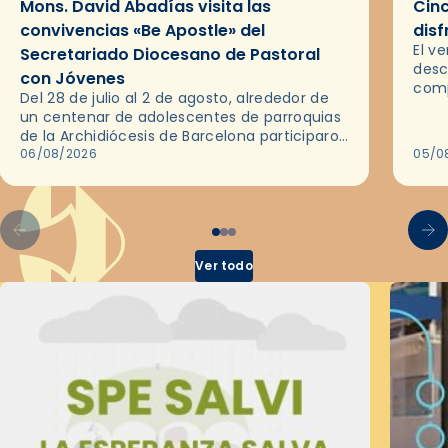
Mons. David Abadías visita las
Cinc
convivencias «Be Apostle» del
disf
El v
Secretariado Diocesano de Pastoral
desc
con Jóvenes
comp
Del 28 de julio al 2 de agosto, alrededor de
ocas
un centenar de adolescentes de parroquias
histo
de la Archidiócesis de Barcelona participaron
sobr
en las convivencias Be Apostle, organizadas
06/08/2026
05/0
por el Secretariado Diocesano…
Ver todo