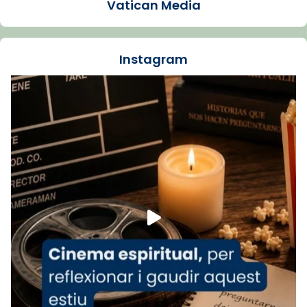
Vatican Media
La Carmina va patir depressió. Fa gairebé
dos mesos, a l'Estadi Lluís Companys, la
jove va fer arribar el seu testimoni al papa
Instagram
Lleó XIV.
Recupera l'entrevista comp
Vatican
tican News 👇
News
www.vaticannews.va/es/iglesia/news/2026-
07/carmina-historia-depresion-papa-viaje-
espana-testimoni...
Foto
View on Facebook
·
Share
Arquebisbat de Barcelona
2 weeks ago
«Avui les santes Juliana i Semproniana ens
ajuden a alçar la mirada»