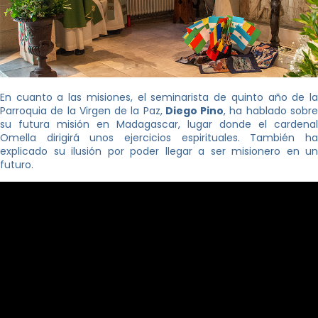
En cuanto a las misiones, el seminarista de quinto año de la
Parroquia de la Virgen de la Paz,
Diego Pino
, ha hablado sobr
su futura misión en Madagascar, lugar donde el cardenal
Omella dirigirá unos ejercicios espirituales. También ha
explicado su ilusión por poder llegar a ser misionero en un
futuro.