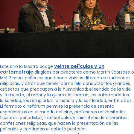
veinte películas y un
Este año la Mostra acoge
cortometraje
dirigidos por directores como Martin Scorsese o
Mel Gibson, películas que hacen visibles diferentes tradiciones
religiosas, y otros que tienen como hilo conductor los grandes
aspectos que preocupan a la humanidad: el sentido de la vida
y la muerte, el amor y la guerra, la libertad, las enfermedades,
la soledad, los refugiados, la justicia y la solidaridad, entre otros.
El formato cinefórum permite la presencia de sesenta
especialistas en el mundo del cine, profesores universitarios,
filósofos, periodistas, intelectuales y miembros de diferentes
confesiones religiosas, que hacen la presentación de las
películas y conducen el debate posterior.