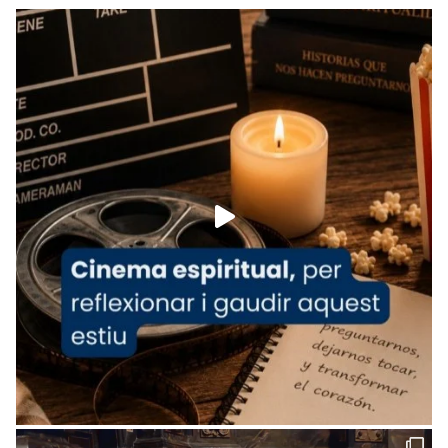
Recupera l'entrevista comp
Vatican
tican News 👇
News
www.vaticannews.va/es/iglesia/news/2026-
07/carmina-historia-depresion-papa-viaje-
espana-testimoni...
Foto
View on Facebook
·
Share
Arquebisbat de Barcelona
2 weeks ago
«Avui les santes Juliana i Semproniana ens
ajuden a alçar la mirada»
Mons. Sergi Gordo, bisbe de Tortosa, ha
presidit aquest 27 de juliol la missa de Les
Santes de Mataró.