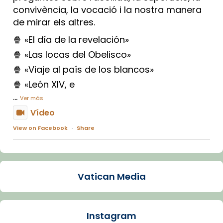
convivència, la vocació i la nostra manera
de mirar els altres.
🍿 «El día de la revelación»
🍿 «Las locas del Obelisco»
🍿 «Viaje al país de los blancos»
🍿 «León XIV, e
...
Ver más
Vídeo
View on Facebook
·
Share
Arquebisbat de Barcelona
2 weeks ago
Vatican Media
La Carmina va patir depressió. Fa gairebé
dos mesos, a l'Estadi Lluís Companys, la
jove va fer arribar el seu testimoni al papa
Instagram
Lleó XIV.