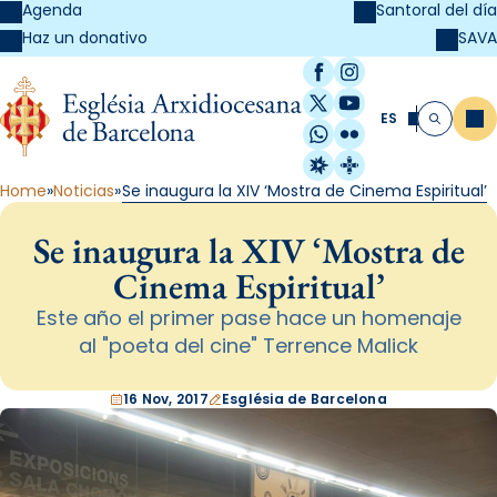
Agenda
Santoral del día
SAVA
Haz un donativo
Facebook
Instagram
X / Twitter
YouTube
ES
Me
Buscar
WhatsApp
Flickr
Radio Estel
Catalunya Cristi
Home
Noticias
Se inaugura la XIV ‘Mostra de Cinema Espiritual’
Se inaugura la XIV ‘Mostra de
Cinema Espiritual’
Este año el primer pase hace un homenaje
al "poeta del cine" Terrence Malick
16 Nov, 2017
Església de Barcelona