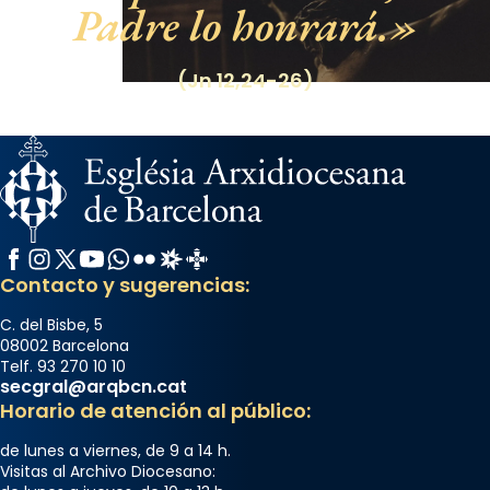
Padre lo honrará.
(Jn 12,24-26)
Facebook
Instagram
X / Twitter
YouTube
WhatsApp
Flickr
Radio Estel
Catalunya Cristiana
Contacto y sugerencias:
C. del Bisbe, 5
08002 Barcelona
Telf. 93 270 10 10
secgral@arqbcn.cat
Horario de atención al público:
de lunes a viernes, de 9 a 14 h.
Visitas al Archivo Diocesano: