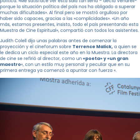
política. «Me satisface ver esta sala tan llena – decía Vendrell-
porque la situación política del país nos ha obligado a superar
muchas dificultades». Al final pero se mostró orgulloso por
haber sido capaces, gracias a las «complicidades». «Un año
más, estamos presentes, insisto, todo el país presentando esta
Muestra de Cine Espiritual», compartió con todos los asistentes.
Judith Colell dijo unas palabras antes de comenzar la
proyección y el cineforum sobre
Terrence Malick,
a quien se
le dedica un ciclo especial este año en la Muestra. La directora
de cine se refirió al director, como un
«poeta» y «un gran
maestro
«, con un estilo muy personal y peculiar que en su
primera entrega ya comenzó a apuntar con fuerza «.