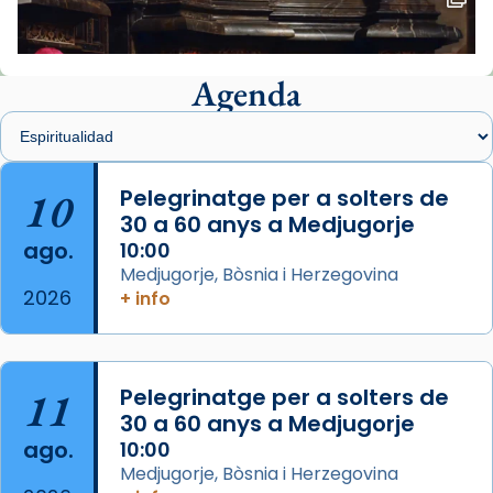
🔗
tinyurl.com/cvu5jmbk
📸 J. Merino
Agenda
Foto
View on Facebook
·
Share
Arquebisbat de Barcelona
is at Catedral
10
Pelegrinatge per a solters de
de Barcelona.
30 a 60 anys a Medjugorje
2 weeks ago
ago.
10:00
Aquest dilluns, 27 de juliol, ha tingut lloc la
Medjugorje, Bòsnia i Herzegovina
missa d’acció de gràcies en agraïment al
2026
+ info
comitè organitzador de la visita apostòlica
del Sant Pare Lleó XIV a Barcelona, i als
col·laboradors, a la Catedral de Barcelona.
11
Pelegrinatge per a solters de
L’arquebisbe de Barcelona, el cardenal Joan
30 a 60 anys a Medjugorje
Josep Omella, ha presidit la missa i l’ha
ago.
10:00
concelebrat el bisbe auxiliar de Barcelona,
Medjugorje, Bòsnia i Herzegovina
Mons. David Abadías.