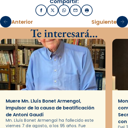
Compartir:
Facebook
X / Twitter
WhatsApp
Email
Imprimir
Anterior
Siguiente
Te interesará…
Muere Mn. Lluís Bonet Armengol,
Mons
impulsor de la causa de beatificación
conv
de Antoni Gaudí
Sec
Mn. Lluís Bonet Armengol ha fallecido este
con
viernes 7 de agosto, a los 95 años. Fue
Del 