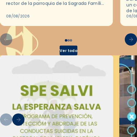
rector de la parroquia de la Sagrada Família
un c
de Barcelona durante 25 años, entre 1993 y…
de l
08/08/2026
en l
06/0
por 
Ver todo