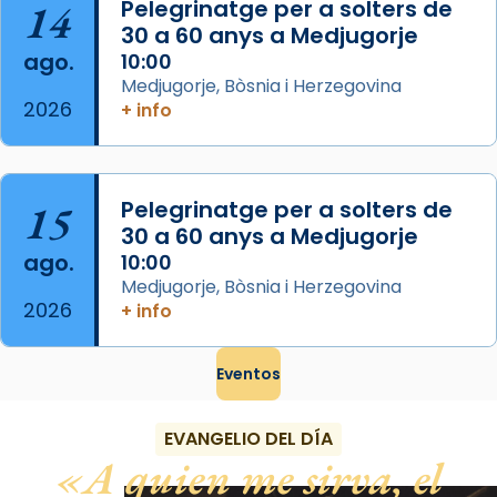
14
Pelegrinatge per a solters de
...
Ver más
30 a 60 anys a Medjugorje
Foto
ago.
10:00
Medjugorje, Bòsnia i Herzegovina
View on Facebook
·
Share
2026
+ info
15
Pelegrinatge per a solters de
30 a 60 anys a Medjugorje
ago.
10:00
Medjugorje, Bòsnia i Herzegovina
2026
+ info
Eventos
EVANGELIO DEL DÍA
A quien me sirva, el