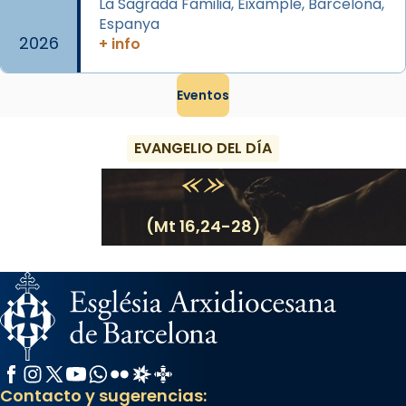
La Sagrada Familia, Eixample, Barcelona,
...
Ver más
Espanya
2026
Foto
+ info
View on Facebook
·
Share
Eventos
EVANGELIO DEL DÍA
(Mt 16,24-28)
Facebook
Instagram
X / Twitter
YouTube
WhatsApp
Flickr
Radio Estel
Catalunya Cristiana
Contacto y sugerencias: