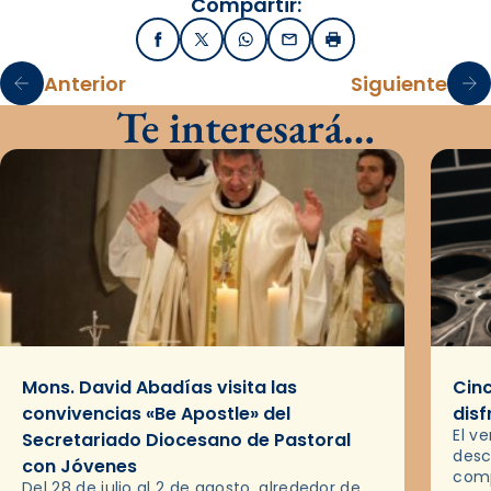
Compartir:
Facebook
X / Twitter
WhatsApp
Email
Imprimir
Anterior
Siguiente
Te interesará…
Mons. David Abadías visita las
Cinc
convivencias «Be Apostle» del
disf
El v
Secretariado Diocesano de Pastoral
desc
con Jóvenes
comp
Del 28 de julio al 2 de agosto, alrededor de