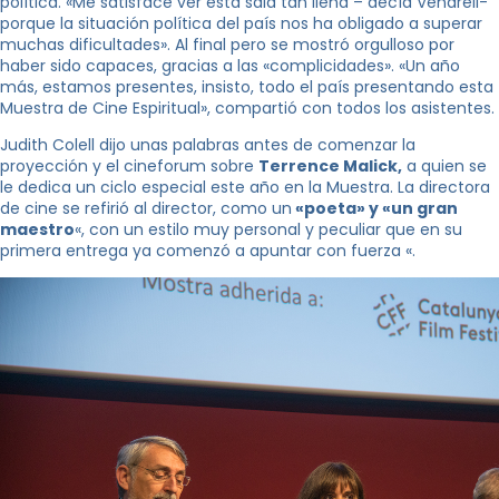
política. «Me satisface ver esta sala tan llena – decía Vendrell-
porque la situación política del país nos ha obligado a superar
muchas dificultades». Al final pero se mostró orgulloso por
haber sido capaces, gracias a las «complicidades». «Un año
más, estamos presentes, insisto, todo el país presentando esta
Muestra de Cine Espiritual», compartió con todos los asistentes.
Judith Colell dijo unas palabras antes de comenzar la
proyección y el cineforum sobre
Terrence Malick,
a quien se
le dedica un ciclo especial este año en la Muestra. La directora
de cine se refirió al director, como un
«poeta» y «un gran
maestro
«, con un estilo muy personal y peculiar que en su
primera entrega ya comenzó a apuntar con fuerza «.