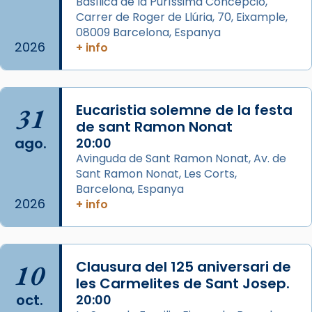
Basílica de la Puríssima Concepció,
Carrer de Roger de Llúria, 70, Eixample,
📸 Dr. G. Simón
08009 Barcelona, Espanya
Foto
2026
+ info
View on Facebook
·
Share
Arquebisbat de Barcelona
31
Eucaristia solemne de la festa
2 weeks ago
de sant Ramon Nonat
ago.
Memòria de les santes Juliana i
20:00
Avinguda de Sant Ramon Nonat, Av. de
Semproniana, verges i màrtirs.
Sant Ramon Nonat, Les Corts,
Acompanyant la història de sant Cugat, a
Barcelona, Espanya
partir de l’Edat Mitjana sorgeix la tradició
2026
+ info
que les santes Juliana (“relatiu a Júlia”) i
Semproniana (“relatiu a Semprònia =
eterna”) són deixebles seves. I l’any 1667, el
10
Clausura del 125 aniversari de
frare Joan Gaspar Roig, afirma en una obra
les Carmelites de Sant Josep.
que les santes són filles de l’antiga Iluro.
oct.
20:00
Mataró en reivindicarà les relíq