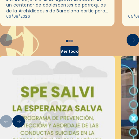
ocas
un centenar de adolescentes de parroquias
histo
de la Archidiócesis de Barcelona participaron
sobr
en las convivencias Be Apostle, organizadas
06/08/2026
05/0
por el Secretariado Diocesano…
Ver todo