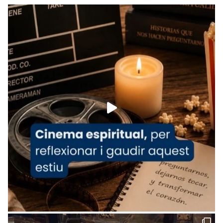
Recupera l'entrevista comp
Vatican
tican News 👇
News
www.vaticannews.va/es/iglesia/news/2026-
07/carmina-historia-depresion-papa-viaje-
espana-testimoni...
Foto
View on Facebook
·
Share
Arquebisbat de Barcelona
1 week ago
«Avui les santes Juliana i Semproniana ens
ajuden a alçar la mirada»
Mons. Sergi Gordo, bisbe de Tortosa, ha
presidit aquest 27 de juliol la missa de Les
Santes de Mataró.