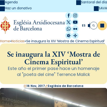
Agenda
Santoral del día
SAVA
Haz un donativo
Facebook
Instagram
X / Twitter
YouTube
ES
Me
Buscar
WhatsApp
Flickr
Radio Estel
Catalunya Cristi
Home
Noticias
Se inaugura la XIV ‘Mostra de Cinema Espiritual’
Se inaugura la XIV ‘Mostra de
Cinema Espiritual’
Este año el primer pase hace un homenaje
al "poeta del cine" Terrence Malick
16 Nov, 2017
Església de Barcelona