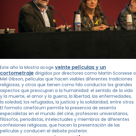
veinte películas y un
Este año la Mostra acoge
cortometraje
dirigidos por directores como Martin Scorsese o
Mel Gibson, películas que hacen visibles diferentes tradiciones
religiosas, y otros que tienen como hilo conductor los grandes
aspectos que preocupan a la humanidad: el sentido de la vida
y la muerte, el amor y la guerra, la libertad, las enfermedades,
la soledad, los refugiados, la justicia y la solidaridad, entre otros.
El formato cinefórum permite la presencia de sesenta
especialistas en el mundo del cine, profesores universitarios,
filósofos, periodistas, intelectuales y miembros de diferentes
confesiones religiosas, que hacen la presentación de las
películas y conducen el debate posterior.