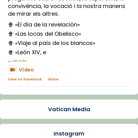
convivència, la vocació i la nostra manera
de mirar els altres.
🍿 «El día de la revelación»
🍿 «Las locas del Obelisco»
🍿 «Viaje al país de los blancos»
🍿 «León XIV, e
...
Ver más
Vídeo
View on Facebook
·
Share
Arquebisbat de Barcelona
1 week ago
Vatican Media
La Carmina va patir depressió. Fa gairebé
dos mesos, a l'Estadi Lluís Companys, la
jove va fer arribar el seu testimoni al papa
Instagram
Lleó XIV.