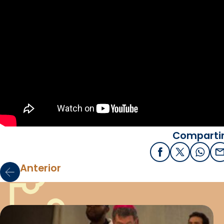
Compartir
Facebook
X / Twitter
What
E
Anterior