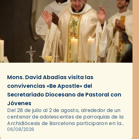
Mons. David Abadías visita las
convivencias «Be Apostle» del
Secretariado Diocesano de Pastoral con
Jóvenes
Del 28 de julio al 2 de agosto, alrededor de un
centenar de adolescentes de parroquias de la
Archidiócesis de Barcelona participaron en las
convivencias Be Apostle, organizadas por el
06/08/2026
Secretariado Diocesano…