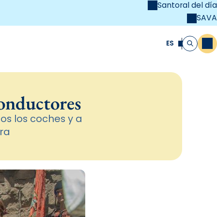
Santoral del día
SAVA
el
unya Cristiana
ES
M
Buscar
conductores
dos los coches y a
ra