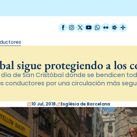
Facebook
Instagram
X / Twitter
YouTube
WhatsApp
Flickr
Radio Est
Catal
nductores
bal sigue protegiendo a los 
 el día de San Cristóbal donde se bendicen to
us conductores por una circulación más segu
10 Jul, 2018
Església de Barcelona