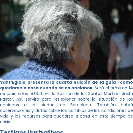
Sant’Egidio presenta la cuarta edición de la guía «como
quedarse a casa cuando se es anciano»
. Será el próximo 1
de junio a las 18:00 h en la Basílica de los Santos Mártires Just i
Pastor. Así, servirá para reflexionar sobre la situación de los
ancianos a la ciudad de Barcelona. También habrá
observaciones y datos sobre los cambios de las condiciones de
vida y los recursos para quedarse a casa en este tiempo de
crisis.
Testigos ilustrativos