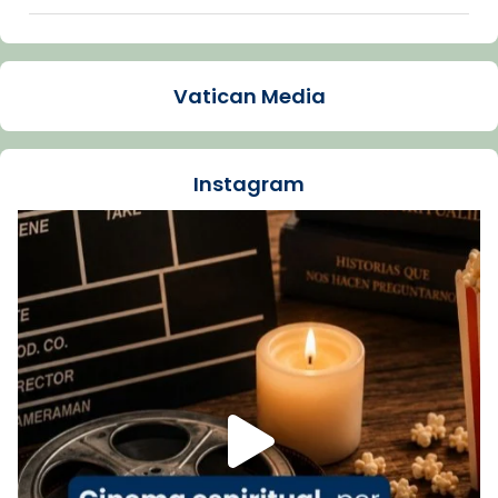
Arquebisbat de Barcelona
1 week ago
Vatican Media
La Carmina va patir depressió. Fa gairebé
dos mesos, a l'Estadi Lluís Companys, la
jove va fer arribar el seu testimoni al papa
Instagram
Lleó XIV.
Recupera l'entrevista comp
Vatican
tican News 👇
News
www.vaticannews.va/es/iglesia/news/2026-
07/carmina-historia-depresion-papa-viaje-
espana-testimoni...
Foto
View on Facebook
·
Share
Arquebisbat de Barcelona