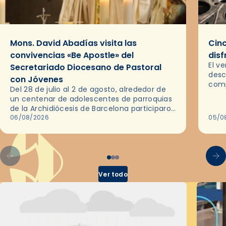
Mons. David Abadías visita las
Cinc
convivencias «Be Apostle» del
disf
El v
Secretariado Diocesano de Pastoral
desc
con Jóvenes
comp
Del 28 de julio al 2 de agosto, alrededor de
ocas
un centenar de adolescentes de parroquias
histo
de la Archidiócesis de Barcelona participaron
sobr
en las convivencias Be Apostle, organizadas
06/08/2026
05/0
por el Secretariado Diocesano…
Ver todo