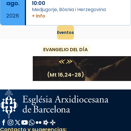
ago.
10:00
Medjugorje, Bòsnia i Herzegovina
2026
+ info
Eventos
EVANGELIO DEL DÍA
(Mt 16,24-28)
Facebook
Instagram
X / Twitter
YouTube
WhatsApp
Flickr
Radio Estel
Catalunya Cristiana
Contacto y sugerencias: