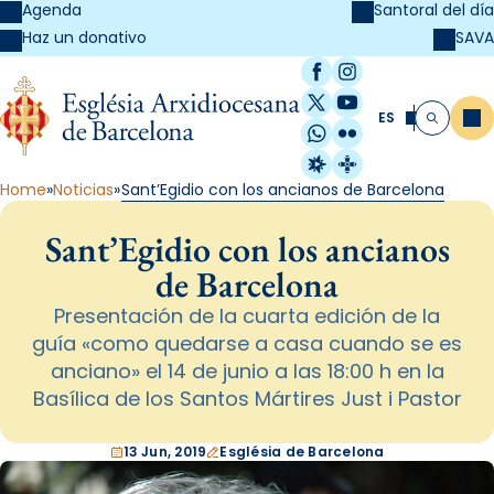
Agenda
Santoral del día
SAVA
Haz un donativo
Facebook
Instagram
X / Twitter
YouTube
ES
Me
Buscar
WhatsApp
Flickr
Radio Estel
Catalunya Cristi
Home
Noticias
Sant’Egidio con los ancianos de Barcelona
Sant’Egidio con los ancianos
de Barcelona
Presentación de la cuarta edición de la
guía «como quedarse a casa cuando se es
anciano» el 14 de junio a las 18:00 h en la
Basílica de los Santos Mártires Just i Pastor
13 Jun, 2019
Església de Barcelona