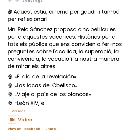
2 days ago
🎬 Aquest estiu, cinema per gaudir i també
per reflexionar!
Mn. Peio Sánchez proposa cinc pel·lícules
per a aquestes vacances. Històries per a
tots els públics que ens conviden a fer-nos
preguntes sobre l'acollida, la superació, la
convivència, la vocació i la nostra manera
de mirar els altres.
🍿 «El día de la revelación»
🍿 «Las locas del Obelisco»
🍿 «Viaje al país de los blancos»
🍿 «León XIV, e
...
Ver más
Vídeo
View on Facebook
·
Share