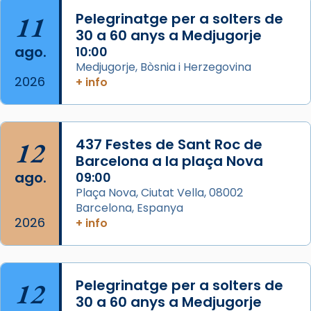
partir de l’Edat Mitjana sorgeix la tradició
11
Pelegrinatge per a solters de
que les santes Juliana (“relatiu a Júlia”) i
30 a 60 anys a Medjugorje
Semproniana (“relatiu a Semprònia =
ago.
10:00
eterna”) són deixebles seves. I l’any 1667, el
Medjugorje, Bòsnia i Herzegovina
2026
+ info
frare Joan Gaspar Roig, afirma en una obra
que les santes són filles de l’antiga Iluro.
Mataró en reivindicarà les relíq
...
Ver más
12
437 Festes de Sant Roc de
Foto
Barcelona a la plaça Nova
ago.
09:00
View on Facebook
·
Share
Plaça Nova, Ciutat Vella, 08002
Barcelona, Espanya
2026
+ info
12
Pelegrinatge per a solters de
30 a 60 anys a Medjugorje