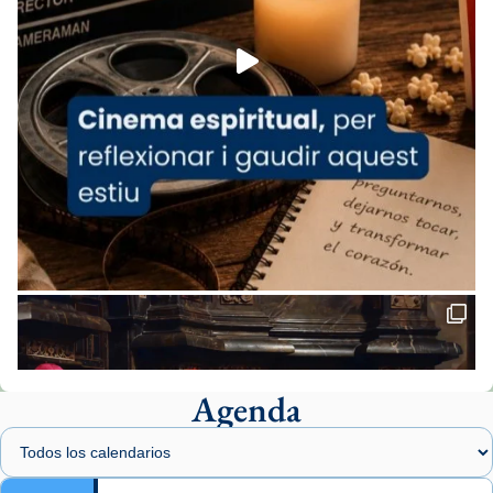
Foto
View on Facebook
·
Share
Arquebisbat de Barcelona
2 weeks ago
«Avui les santes Juliana i Semproniana ens
ajuden a alçar la mirada»
Mons. Sergi Gordo, bisbe de Tortosa, ha
presidit aquest 27 de juliol la missa de Les
Santes de Mataró.
🔗
tinyurl.com/cvu5jmbk
📸 J. Merino
Agenda
Foto
View on Facebook
·
Share