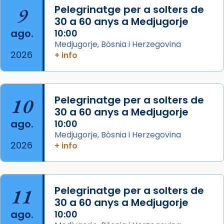
Arquebisbat de Barcelona
is at Catedral
9
Pelegrinatge per a solters de
de Barcelona.
30 a 60 anys a Medjugorje
2 weeks ago
ago.
10:00
Aquest dilluns, 27 de juliol, ha tingut lloc la
Medjugorje, Bòsnia i Herzegovina
missa d’acció de gràcies en agraïment al
2026
+ info
comitè organitzador de la visita apostòlica
del Sant Pare Lleó XIV a Barcelona, i als
col·laboradors, a la Catedral de Barcelona.
10
Pelegrinatge per a solters de
L’arquebisbe de Barcelona, el cardenal Joan
30 a 60 anys a Medjugorje
Josep Omella, ha presidit la missa i l’ha
ago.
10:00
concelebrat el bisbe auxiliar de Barcelona,
Medjugorje, Bòsnia i Herzegovina
Mons. David Abadías.
2026
+ info
📸 Dr. G. Simón
Foto
11
Pelegrinatge per a solters de
View on Facebook
·
Share
30 a 60 anys a Medjugorje
ago.
10:00
Arquebisbat de Barcelona