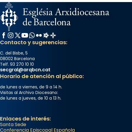
Facebook
Instagram
X / Twitter
YouTube
WhatsApp
Flickr
Radio Estel
Catalunya Cristiana
Contacto y sugerencias:
C. del Bisbe, 5
08002 Barcelona
Telf. 93 270 10 10
secgral@arqbcn.cat
Horario de atención al público:
de lunes a viernes, de 9 a 14 h.
Visitas al Archivo Diocesano:
de lunes a jueves, de 10 a 13 h.
Enlaces de interés:
Santa Sede
Conferencia Episcopal Española