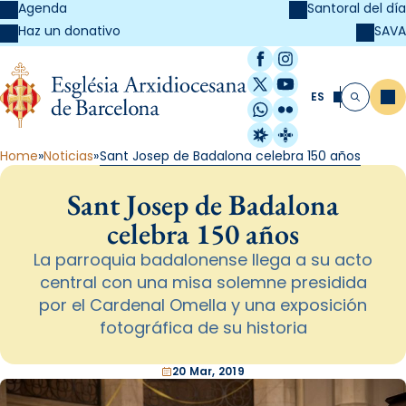
Agenda
Santoral del día
SAVA
Haz un donativo
Facebook
Instagram
X / Twitter
YouTube
ES
Me
Buscar
WhatsApp
Flickr
Radio Estel
Catalunya Cristi
Home
Noticias
Sant Josep de Badalona celebra 150 años
Sant Josep de Badalona
celebra 150 años
La parroquia badalonense llega a su acto
central con una misa solemne presidida
por el Cardenal Omella y una exposición
fotográfica de su historia
20 Mar, 2019