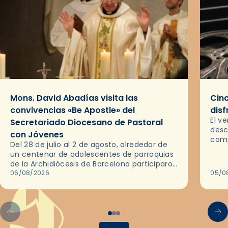
Mons. David Abadías visita las
Cinc
convivencias «Be Apostle» del
disf
El v
Secretariado Diocesano de Pastoral
desc
con Jóvenes
comp
Del 28 de julio al 2 de agosto, alrededor de
ocas
un centenar de adolescentes de parroquias
histo
de la Archidiócesis de Barcelona participaron
sobr
en las convivencias Be Apostle, organizadas
06/08/2026
05/0
por el Secretariado Diocesano…