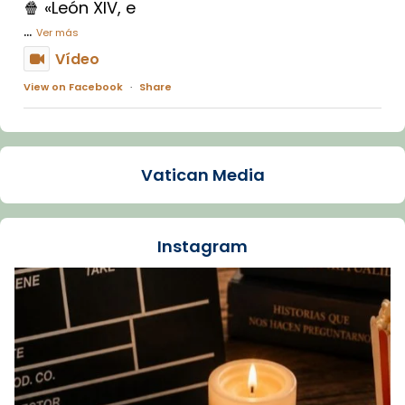
🍿 «León XIV, e
...
Ver más
Vídeo
View on Facebook
·
Share
Arquebisbat de Barcelona
1 week ago
Vatican Media
La Carmina va patir depressió. Fa gairebé
dos mesos, a l'Estadi Lluís Companys, la
jove va fer arribar el seu testimoni al papa
Instagram
Lleó XIV.
Recupera l'entrevista comp
Vatican
tican News 👇
News
www.vaticannews.va/es/iglesia/news/2026-
07/carmina-historia-depresion-papa-viaje-
espana-testimoni...