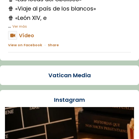
🍿 «Viaje al país de los blancos»
🍿 «León XIV, e
...
Ver más
Vídeo
View on Facebook
·
Share
Arquebisbat de Barcelona
1 week ago
Vatican Media
La Carmina va patir depressió. Fa gairebé
dos mesos, a l'Estadi Lluís Companys, la
jove va fer arribar el seu testimoni al papa
Instagram
Lleó XIV.
Recupera l'entrevista comp
Vatican
tican News 👇
News
www.vaticannews.va/es/iglesia/news/2026-