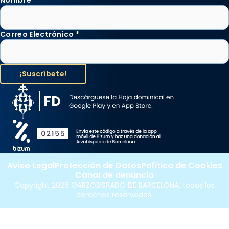
Correo Electrónico
*
Aviso Legal
Protección de Datos
Política de Cookies
Canal de denuncia
Copyright 2026 ©ARZOBISPADO DE BARCELONA, todos los
derechos reservados.