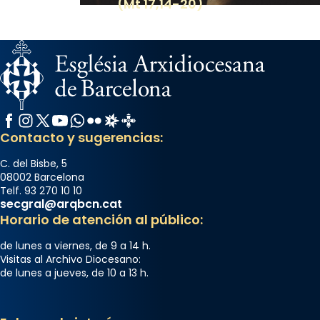
(Mt 17,14-20)
Facebook
Instagram
X / Twitter
YouTube
WhatsApp
Flickr
Radio Estel
Catalunya Cristiana
Contacto y sugerencias:
C. del Bisbe, 5
08002 Barcelona
Telf. 93 270 10 10
secgral@arqbcn.cat
Horario de atención al público:
de lunes a viernes, de 9 a 14 h.
Visitas al Archivo Diocesano:
de lunes a jueves, de 10 a 13 h.