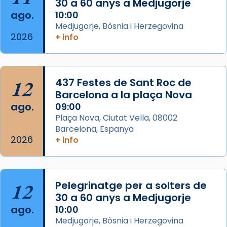
30 a 60 anys a Medjugorje
ago.
10:00
Arquebisbat de Barcelona
Medjugorje, Bòsnia i Herzegovina
2 weeks ago
2026
+ info
Memòria de les santes Juliana i
Semproniana, verges i màrtirs.
Acompanyant la història de sant Cugat, a
12
437 Festes de Sant Roc de
partir de l’Edat Mitjana sorgeix la tradició
Barcelona a la plaça Nova
que les santes Juliana (“relatiu a Júlia”) i
ago.
09:00
Semproniana (“relatiu a Semprònia =
Plaça Nova, Ciutat Vella, 08002
eterna”) són deixebles seves. I l’any 1667, el
Barcelona, Espanya
2026
frare Joan Gaspar Roig, afirma en una obra
+ info
que les santes són filles de l’antiga Iluro.
Mataró en reivindicarà les relíq
...
Ver más
12
Pelegrinatge per a solters de
Foto
30 a 60 anys a Medjugorje
ago.
10:00
View on Facebook
·
Share
Medjugorje, Bòsnia i Herzegovina