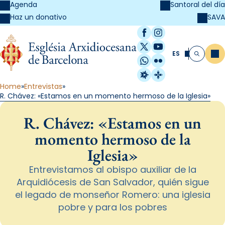
Agenda
Santoral del día
SAVA
Haz un donativo
Facebook
Instagram
X / Twitter
YouTube
ES
Me
Buscar
WhatsApp
Flickr
Radio Estel
Catalunya Cristi
Home
Entrevistas
R. Chávez: «Estamos en un momento hermoso de la Iglesia»
R. Chávez: «Estamos en un
momento hermoso de la
Iglesia»
Entrevistamos al obispo auxiliar de la
Arquidiócesis de San Salvador, quién sigue
el legado de monseñor Romero: una iglesia
pobre y para los pobres