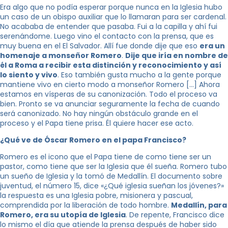
Era algo que no podía esperar porque nunca en la Iglesia hubo
un caso de un obispo auxiliar que lo llamaran para ser cardenal.
No acababa de entender que pasaba. Fui a la capilla y ahí fui
serenándome. Luego vino el contacto con la prensa, que es
muy buena en el El Salvador. Allí fue donde dije que eso
era un
homenaje a monseñor Romero
.
Dije que iría en nombre de
él a Roma a recibir esta distinción y reconocimiento y así
lo siento y vivo
. Eso también gusta mucho a la gente porque
mantiene vivo en cierto modo a monseñor Romero […] Ahora
estamos en vísperas de su canonización. Todo el proceso va
bien. Pronto se va anunciar seguramente la fecha de cuando
será canonizado. No hay ningún obstáculo grande en el
proceso y el Papa tiene prisa. Él quiere hacer ese acto.
¿Qué ve de Óscar Romero en el papa Francisco?
Romero es el icono que el Papa tiene de como tiene ser un
pastor, como tiene que ser la Iglesia que él sueña. Romero tubo
un sueño de Iglesia y la tomó de Medallín. El documento sobre
juventud, el número 15, dice «¿Qué iglesia sueñan los jóvenes?»
la respuesta es una Iglesia pobre, misionera y pascual,
comprendida por la liberación de todo hombre.
Medallín, para
Romero, era su utopía de Iglesia
. De repente, Francisco dice
lo mismo el día que atiende la prensa después de haber sido