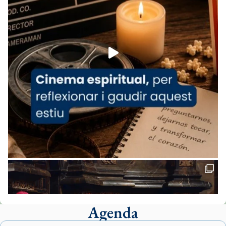
07/carmina-historia-depresion-papa-viaje-
espana-testimoni...
Foto
View on Facebook
·
Share
Arquebisbat de Barcelona
2 weeks ago
«Avui les santes Juliana i Semproniana ens
ajuden a alçar la mirada»
Mons. Sergi Gordo, bisbe de Tortosa, ha
presidit aquest 27 de juliol la missa de Les
Santes de Mataró.
🔗
tinyurl.com/cvu5jmbk
📸 J. Merino
Agenda
Foto
View on Facebook
·
Share