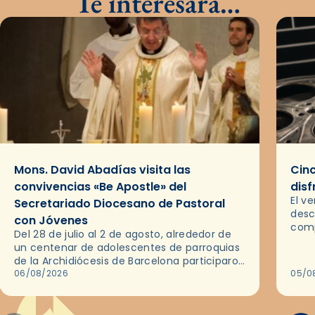
Te interesará…
Mons. David Abadías visita las
Cinc
convivencias «Be Apostle» del
disf
El v
Secretariado Diocesano de Pastoral
desc
con Jóvenes
comp
Del 28 de julio al 2 de agosto, alrededor de
ocas
un centenar de adolescentes de parroquias
histo
de la Archidiócesis de Barcelona participaron
sobr
en las convivencias Be Apostle, organizadas
06/08/2026
05/0
por el Secretariado Diocesano…