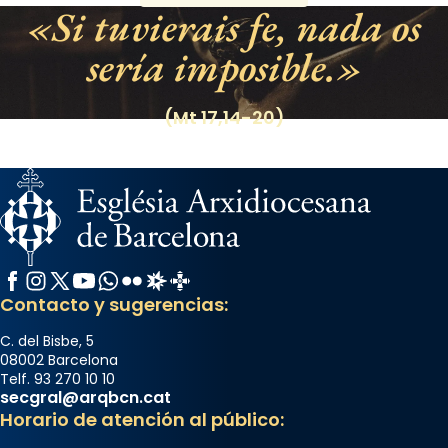
Si tuvierais fe, nada os
sería imposible.
(Mt 17,14-20)
Facebook
Instagram
X / Twitter
YouTube
WhatsApp
Flickr
Radio Estel
Catalunya Cristiana
Contacto y sugerencias:
C. del Bisbe, 5
08002 Barcelona
Telf. 93 270 10 10
secgral@arqbcn.cat
Horario de atención al público: