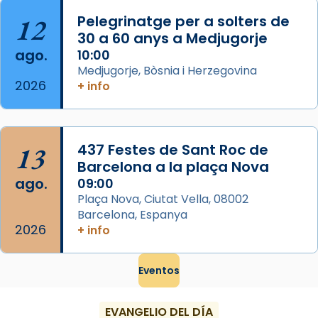
...
Ver más
12
Pelegrinatge per a solters de
Foto
30 a 60 anys a Medjugorje
ago.
10:00
View on Facebook
·
Share
Medjugorje, Bòsnia i Herzegovina
2026
+ info
13
437 Festes de Sant Roc de
Barcelona a la plaça Nova
ago.
09:00
Plaça Nova, Ciutat Vella, 08002
Barcelona, Espanya
2026
+ info
Eventos
EVANGELIO DEL DÍA