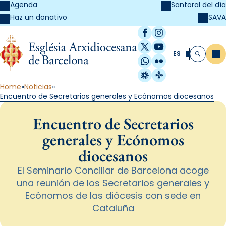
Agenda
Santoral del día
SAVA
Haz un donativo
Facebook
Instagram
X / Twitter
YouTube
ES
Me
Buscar
WhatsApp
Flickr
Radio Estel
Catalunya Cristi
Home
Noticias
Encuentro de Secretarios generales y Ecónomos diocesanos
Encuentro de Secretarios
generales y Ecónomos
diocesanos
El Seminario Conciliar de Barcelona acoge
una reunión de los Secretarios generales y
Ecónomos de las diócesis con sede en
Cataluña