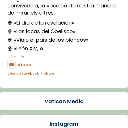
convivència, la vocació i la nostra manera
de mirar els altres.
🍿 «El día de la revelación»
🍿 «Las locas del Obelisco»
🍿 «Viaje al país de los blancos»
🍿 «León XIV, e
...
Ver más
Vídeo
View on Facebook
·
Share
Arquebisbat de Barcelona
1 week ago
Vatican Media
La Carmina va patir depressió. Fa gairebé
dos mesos, a l'Estadi Lluís Companys, la
jove va fer arribar el seu testimoni al papa
Instagram
Lleó XIV.