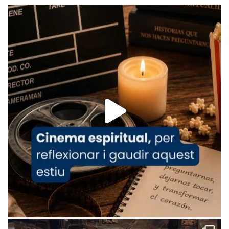
Recupera l'entrevista comp
Vatican
tican News 👇
News
www.vaticannews.va/es/iglesia/news/2026-
07/carmina-historia-depresion-papa-viaje-
espana-testimoni...
Foto
View on Facebook
·
Share
Arquebisbat de Barcelona
2 weeks ago
«Avui les santes Juliana i Semproniana ens
ajuden a alçar la mirada»
Mons. Sergi Gordo, bisbe de Tortosa, ha
presidit aquest 27 de juliol la missa de Les
Santes de Mataró.