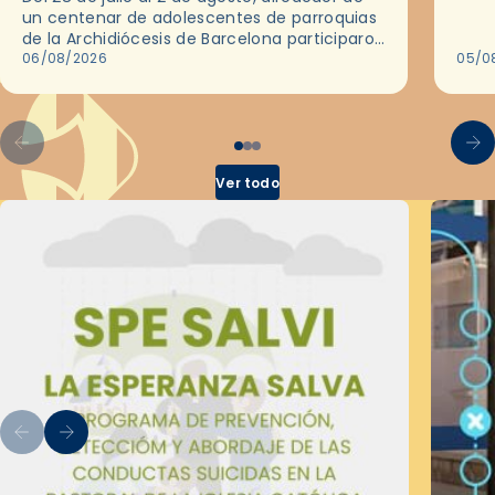
ocas
un centenar de adolescentes de parroquias
histo
de la Archidiócesis de Barcelona participaron
sobr
en las convivencias Be Apostle, organizadas
06/08/2026
05/0
por el Secretariado Diocesano…
Ver todo