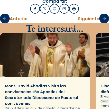
Compartir:
Facebook
X / Twitter
WhatsApp
Email
Imprimir
Anterior
Siguiente
Te interesará…
Mons. David Abadías visita las
Cinc
convivencias «Be Apostle» del
disf
El v
Secretariado Diocesano de Pastoral
desc
con Jóvenes
comp
Del 28 de julio al 2 de agosto, alrededor de