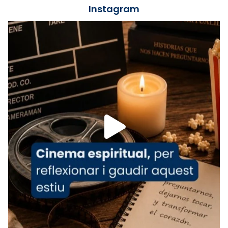
jove va fer arribar el seu testimoni al papa
Instagram
Lleó XIV.
Recupera l'entrevista comp
Vatican
tican News 👇
News
www.vaticannews.va/es/iglesia/news/2026-
07/carmina-historia-depresion-papa-viaje-
espana-testimoni...
Foto
View on Facebook
·
Share
Arquebisbat de Barcelona
2 weeks ago
«Avui les santes Juliana i Semproniana ens
ajuden a alçar la mirada»
Mons. Sergi Gordo, bisbe de Tortosa, ha
presidit aquest 27 de juliol la missa de Les