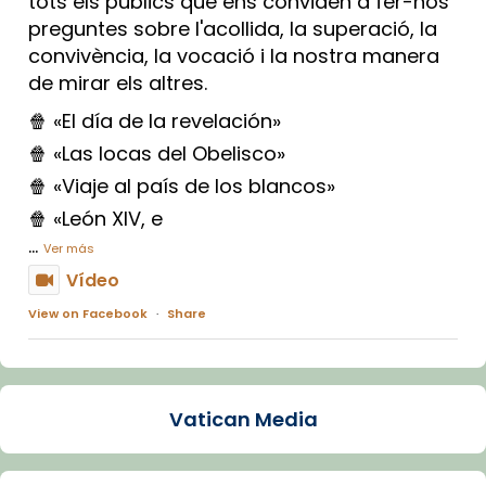
tots els públics que ens conviden a fer-nos
preguntes sobre l'acollida, la superació, la
convivència, la vocació i la nostra manera
de mirar els altres.
🍿 «El día de la revelación»
🍿 «Las locas del Obelisco»
🍿 «Viaje al país de los blancos»
🍿 «León XIV, e
...
Ver más
Vídeo
View on Facebook
·
Share
Arquebisbat de Barcelona
1 week ago
Vatican Media
La Carmina va patir depressió. Fa gairebé
dos mesos, a l'Estadi Lluís Companys, la