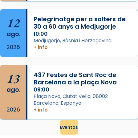
Mataró en reivindicarà les relíq
...
Ver más
12
Pelegrinatge per a solters de
Foto
30 a 60 anys a Medjugorje
ago.
10:00
View on Facebook
·
Share
Medjugorje, Bòsnia i Herzegovina
2026
+ info
13
437 Festes de Sant Roc de
Barcelona a la plaça Nova
ago.
09:00
Plaça Nova, Ciutat Vella, 08002
Barcelona, Espanya
2026
+ info
Eventos