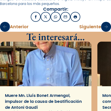
Barcelona para los más pequeños.
Compartir:
Facebook
X / Twitter
WhatsApp
Email
Imprimir
Anterior
Siguiente
Te interesará…
Muere Mn. Lluís Bonet Armengol,
Mons
impulsor de la causa de beatificación
conv
de Antoni Gaudí
Sec