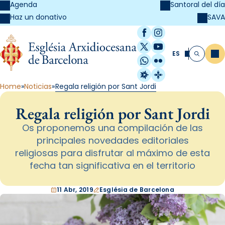
Agenda
Santoral del día
SAVA
Haz un donativo
Facebook
Instagram
X / Twitter
YouTube
ES
Me
Buscar
WhatsApp
Flickr
Radio Estel
Catalunya Cristi
Home
Noticias
Regala religión por Sant Jordi
Regala religión por Sant Jordi
Os proponemos una compilación de las
principales novedades editoriales
religiosas para disfrutar al máximo de esta
fecha tan significativa en el territorio
11 Abr, 2019
Església de Barcelona