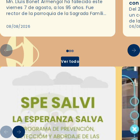
Mn. Lluís Bonet Armengol ha fallecido este
con
viernes 7 de agosto, a los 95 años. Fue
Del 
rector de la parroquia de la Sagrada Família
un c
de Barcelona durante 25 años, entre 1993 y…
de l
08/08/2026
en l
06/0
por 
Ver todo