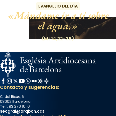
EVANGELIO DEL DÍA
Mándame ir a ti sobre
el agua.
(Mt 14,22-36)
Facebook
Instagram
X / Twitter
YouTube
WhatsApp
Flickr
Radio Estel
Catalunya Cristiana
Contacto y sugerencias:
C. del Bisbe, 5
08002 Barcelona
Telf. 93 270 10 10
secgral@arqbcn.cat