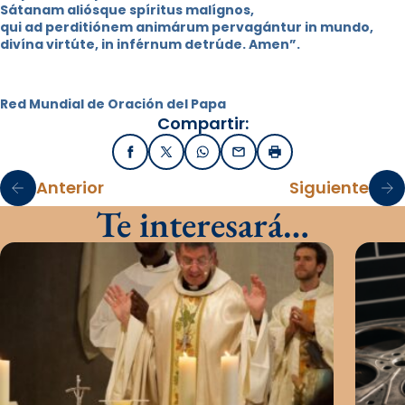
Sátanam aliósque spíritus malígnos,
qui ad perditiónem animárum pervagántur in mundo,
divína virtúte, in inférnum detrúde. Amen”.
Red Mundial de Oración del Papa
Compartir:
Facebook
X / Twitter
WhatsApp
Email
Imprimir
Anterior
Siguiente
Te interesará…