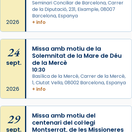
musulmanes fou venerat com a patró dels
Seminari Conciliar de Barcelona, Carrer
de la Diputació, 231, Eixample, 08007
Regnes castellans i més tard de tota
Barcelona, Espanya
Espanya.
2026
+ info
El seu sepulcre a Compostela fou un g
...
Ver más
Foto
24
Missa amb motiu de la
View on Facebook
·
Share
Solemnitat de la Mare de Déu
sept.
de la Mercè
10:30
Basílica de la Mercè, Carrer de la Mercè,
1, Ciutat Vella, 08002 Barcelona, Espanya
2026
+ info
29
Missa amb motiu del
centenari del col·legi
sept.
Montserrat, de les Missioneres