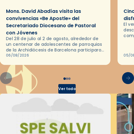
Mons. David Abadías visita las
Cinc
convivencias «Be Apostle» del
disf
El v
Secretariado Diocesano de Pastoral
desc
con Jóvenes
comp
Del 28 de julio al 2 de agosto, alrededor de
ocas
un centenar de adolescentes de parroquias
histo
de la Archidiócesis de Barcelona participaron
sobr
en las convivencias Be Apostle, organizadas
06/08/2026
05/0
por el Secretariado Diocesano…
Ver todo