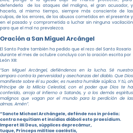
defenderla de los ataques del maligno, el gran acusador, y
hacerla, al mismo tiempo, siempre más consciente de las
culpas, de los errores, de los abusos cometidos en el presente y
en el pasado y comprometida a luchar sin ninguna vacilación
para que el mal no prevalezca.
Oración a San Miguel Arcángel
El Santo Padre también ha pedido que el rezo del Santo Rosario
durante el mes de octubre concluya con la oración escrita por
León XIII:
“San Miguel Arcángel, defiéndenos en la lucha. Sé nuestro
amparo contra la perversidad y asechanzas del diablo. Que Dios
manifieste sobre él su poder, es nuestra humilde súplica. Y tú, oh
Príncipe de la Milicia Celestial, con el poder que Dios te ha
conferido, arroja al infierno a Satanás, y a los demás espíritus
malignos que vagan por el mundo para la perdición de las
almas. Amén”.
“Sancte Míchael Archángele, defénde nos in próelio;
contra nequítiam et insídias diáboli esto praesídium.
Imperet illi Deus, súpplices deprecámur,
tuque, Prínceps milítiae caeléstis,