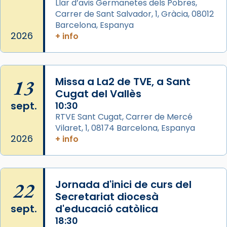
Llar d’avis Germanetes dels Pobres,
frare Joan Gaspar Roig, afirma en una obra
Carrer de Sant Salvador, 1, Gràcia, 08012
que les santes són filles de l’antiga Iluro.
Barcelona, Espanya
Mataró en reivindicarà les relíq
2026
+ info
...
Ver más
Foto
View on Facebook
·
Share
13
Missa a La2 de TVE, a Sant
Cugat del Vallès
sept.
Arquebisbat de Barcelona
10:30
2 weeks ago
RTVE Sant Cugat, Carrer de Mercé
Vilaret, 1, 08174 Barcelona, Espanya
Jaume, fill de Zebedeu, és juntament amb el
2026
+ info
seu germà Joan i Pere un dels que
acompanyava més de prop Jesús.
Segons el llibre dels Fets (12,2) fou el primer
22
Jornada d'inici de curs del
apòstol màrtir, decapitat a Jerusalem per
Secretariat diocesà
Herodes Agripa (vers l'any 44).
sept.
d'educació catòlica
Patró de Galícia, després de les invasions
18:30