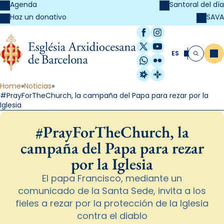
Agenda
Santoral del día
SAVA
Haz un donativo
Facebook
Instagram
X / Twitter
YouTube
ES
Me
Buscar
WhatsApp
Flickr
Radio Estel
Catalunya Cristi
Home
Noticias
#PrayForTheChurch, la campaña del Papa para rezar por la
Iglesia
#PrayForTheChurch, la
campaña del Papa para rezar
por la Iglesia
El papa Francisco, mediante un
comunicado de la Santa Sede, invita a los
fieles a rezar por la protección de la Iglesia
contra el diablo