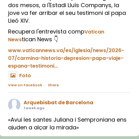
dos mesos, a l'Estadi Lluís Companys, la
jove va fer arribar el seu testimoni al papa
Lleó XIV.
Recupera l'entrevista comp
Vatican
tican News 👇
News
www.vaticannews.va/es/iglesia/news/2026-
07/carmina-historia-depresion-papa-viaje-
espana-testimoni...
Foto
View on Facebook
·
Share
Arquebisbat de Barcelona
1 week ago
«Avui les santes Juliana i Semproniana ens
ajuden a alçar la mirada»
Mons. Sergi Gordo, bisbe de Tortosa, ha