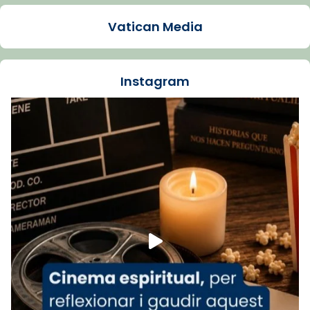
presidit aquest 27 de juliol la missa de Les
Vatican Media
Santes de Mataró.
🔗
tinyurl.com/cvu5jmbk
📸 J. Merino
Instagram
Foto
View on Facebook
·
Share
Arquebisbat de Barcelona
is at Catedral
de Barcelona.
1 week ago
Aquest dilluns, 27 de juliol, ha tingut lloc la
missa d’acció de gràcies en agraïment al
comitè organitzador de la visita apostòlica
del Sant Pare Lleó XIV a Barcelona, i als
col·laboradors, a la Catedral de Barcelona.
L’arquebisbe de Barcelona, el cardenal Joan