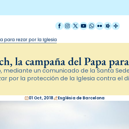
Facebook
Instagram
X / Twitter
YouTube
WhatsApp
Flickr
Radio Est
Catal
para rezar por la Iglesia
 la campaña del Papa para r
, mediante un comunicado de la Santa Sede, i
zar por la protección de la Iglesia contra el d
01 Oct, 2018
Església de Barcelona