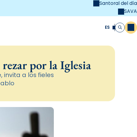
Santoral del día
SAVA
el
unya Cristiana
ES
M
Buscar
ezar por la Iglesia
nvita a los fieles
iablo