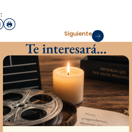
:
sApp
mail
Imprimir
Siguiente
Te interesará…