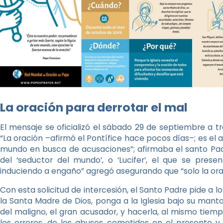
La oración para derrotar el mal
El mensaje se oficializó el sábado 29 de septiembre a 
“La oración –afirmó el Pontífice hace pocos días–; es el
mundo en busca de acusaciones”; afirmaba el santo Padr
del ‘seductor del mundo’, o ‘Lucifer’, el que se pres
induciendo a engaño” agregó asegurando que “solo la ora
Con esta solicitud de intercesión, el Santo Padre pide a 
la Santa Madre de Dios, ponga a la Iglesia bajo su man
del maligno, el gran acusador, y hacerla, al mismo tiem
los errores, de los abusos cometidos en el presente 