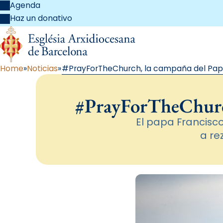
Agenda
Haz un donativo
Home
Noticias
#PrayForTheChurch, la campaña del Papa 
#PrayForTheChurch,
El papa Francisco
a re