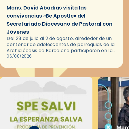
Mons. David Abadías visita las
convivencias «Be Apostle» del
Secretariado Diocesano de Pastoral con
Jóvenes
Del 28 de julio al 2 de agosto, alrededor de un
centenar de adolescentes de parroquias de la
Archidiócesis de Barcelona participaron en las
convivencias Be Apostle, organizadas por el
06/08/2026
Secretariado Diocesano…