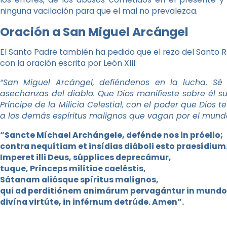
ninguna vacilación para que el mal no prevalezca.
Oración a San Miguel Arcángel
El Santo Padre también ha pedido que el rezo del Santo 
con la oración escrita por León XIII:
“San Miguel Arcángel, defiéndenos en la lucha. Sé
asechanzas del diablo. Que Dios manifieste sobre él su
Príncipe de la Milicia Celestial, con el poder que Dios te
a los demás espíritus malignos que vagan por el mundo
“Sancte Míchael Archángele, defénde nos in próelio;
contra nequítiam et insídias diáboli esto praesídium
Imperet illi Deus, súpplices deprecámur,
tuque, Prínceps milítiae caeléstis,
Sátanam aliósque spíritus malígnos,
qui ad perditiónem animárum pervagántur in mundo
divína virtúte, in inférnum detrúde. Amen”.