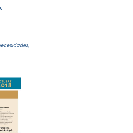
tibus,
,
necesidades,