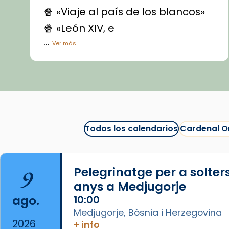
🍿 «Viaje al país de los blancos»
🍿 «León XIV, e
...
Ver más
Vídeo
View on Facebook
·
Share
Arquebisbat de Barcelona
1 week ago
Todos los calendarios
Cardenal O
La Carmina va patir depressió.
Fa gairebé dos mesos, a l'Estadi
Lluís Companys, la jove va fer
9
Pelegrinatge per a solter
arribar el seu testimoni al papa
anys a Medjugorje
Lleó XIV.
ago.
10:00
Recupera l'entrevista
Medjugorje, Bòsnia i Herzegovina
comp
tican News 👇
Vatican News
2026
+ info