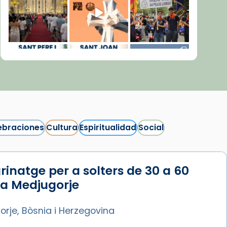
ebraciones
Cultura
Espiritualidad
Social
rinatge per a solters de 30 a 60
Síguenos en Instagram
 a Medjugorje
Cargar más...
rje, Bòsnia i Herzegovina