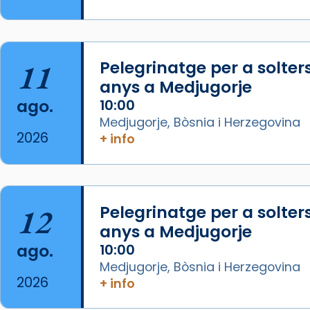
www.vaticannews.va/es/iglesia/news
07/carmina-historia-depresion-
papa-viaje-espana-testimoni...
11
Pelegrinatge per a solter
Foto
anys a Medjugorje
View on Facebook
·
Share
ago.
10:00
Medjugorje, Bòsnia i Herzegovina
Arquebisbat de Barcelona
2026
+ info
2 weeks ago
«Avui les santes Juliana i
Semproniana ens ajuden a alçar
12
Pelegrinatge per a solter
la mirada»
anys a Medjugorje
Mons. Sergi Gordo, bisbe de
ago.
10:00
Tortosa, ha presidit aquest 27 de
Medjugorje, Bòsnia i Herzegovina
juliol la missa de Les Santes de
2026
+ info
Mataró.