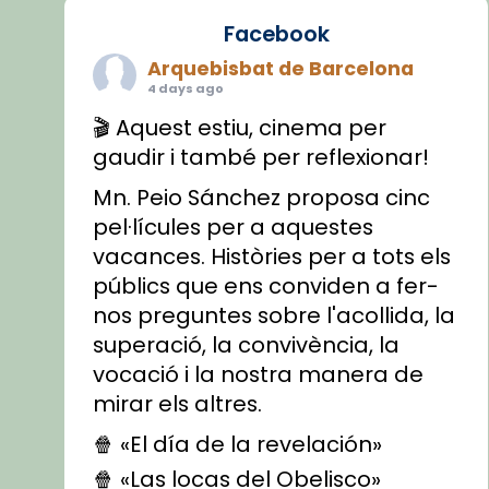
Facebook
Arquebisbat de Barcelona
4 days ago
🎬 Aquest estiu, cinema per
gaudir i també per reflexionar!
Mn. Peio Sánchez proposa cinc
pel·lícules per a aquestes
vacances. Històries per a tots els
públics que ens conviden a fer-
nos preguntes sobre l'acollida, la
superació, la convivència, la
vocació i la nostra manera de
mirar els altres.
🍿 «El día de la revelación»
🍿 «Las locas del Obelisco»