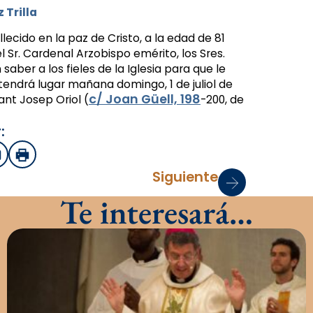
 Trilla
lecido en la paz de Cristo, a la edad de 81
el Sr. Cardenal Arzobispo emérito, los Sres.
saber a los fieles de la Iglesia para que le
tendrá lugar mañana domingo, 1 de juliol de
c/ Joan Güell, 198
Sant Josep Oriol (
-200, de
:
sApp
mail
Imprimir
Siguiente
Te interesará…