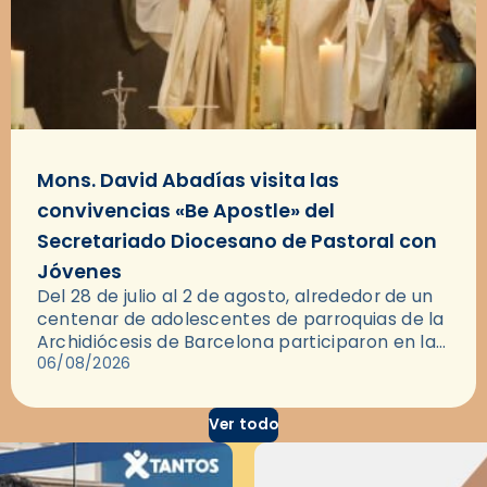
Mons. David Abadías visita las
convivencias «Be Apostle» del
Secretariado Diocesano de Pastoral con
Jóvenes
Del 28 de julio al 2 de agosto, alrededor de un
centenar de adolescentes de parroquias de la
Archidiócesis de Barcelona participaron en las
convivencias Be Apostle, organizadas por el
06/08/2026
Secretariado Diocesano…
Ver todo