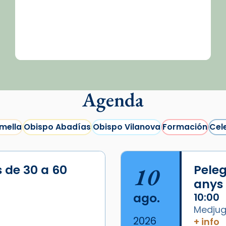
Agenda
mella
Obispo Abadías
Obispo Vilanova
Formación
Cel
s de 30 a 60
10
Peleg
anys
ago.
10:00
Medjugo
2026
+ info