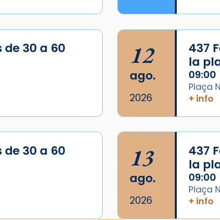
/2026-
s de 30 a 60
12
437 F
la p
ago.
09:00
Plaça N
2026
+ info
s de 30 a 60
13
437 F
la p
ago.
09:00
Plaça N
2026
+ info