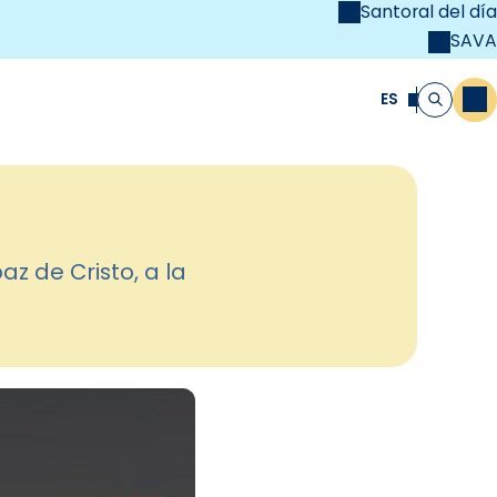
Santoral del día
SAVA
el
unya Cristiana
ES
M
Buscar
z de Cristo, a la