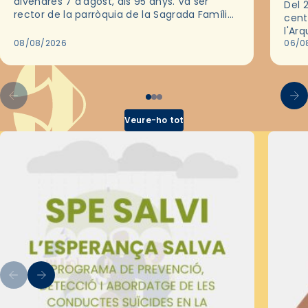
divendres 7 d’agost, als 95 anys. Va ser
Del 2
rector de la parròquia de la Sagrada Família
cent
de Barcelona durant 25 anys, entre 1993 i
l'Ar
2018,…
08/08/2026
les 
06/0
pel 
Veure-ho tot