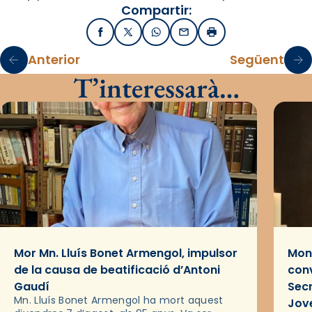
Compartir:
Facebook
X / Twitter
WhatsApp
Email
Imprimir
Anterior
Següent
T’interessarà…
Mor Mn. Lluís Bonet Armengol, impulsor
Mons
de la causa de beatificació d’Antoni
conv
Gaudí
Sec
Mn. Lluís Bonet Armengol ha mort aquest
Jov