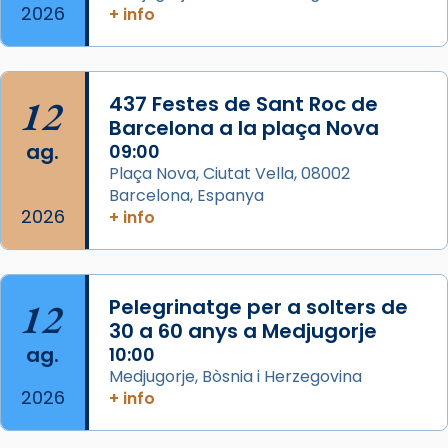
2026
+ info
col·laboradors, a la Catedral de Barcelona.
L’arquebisbe de Barcelona, el cardenal Joan
Josep Omella, ha presidit la missa i l’ha
12
437 Festes de Sant Roc de
concelebrat el bisbe auxiliar de Barcelona,
Barcelona a la plaça Nova
Mons. David Abadías.
ag.
09:00
📸 Dr. G. Simón
Plaça Nova, Ciutat Vella, 08002
Barcelona, Espanya
Photo
2026
+ info
View on Facebook
·
Share
Arquebisbat de Barcelona
12
Pelegrinatge per a solters de
2 weeks ago
30 a 60 anys a Medjugorje
Memòria de les santes Juliana i
ag.
10:00
Semproniana, verges i màrtirs.
Medjugorje, Bòsnia i Herzegovina
2026
Acompanyant la història de sant Cugat, a
+ info
partir de l’Edat Mitjana sorgeix la tradició