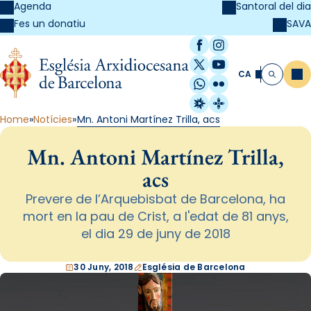
Agenda
Santoral del dia
SAVA
Fes un donatiu
Facebook
Instagram
X / Twitter
YouTube
CA
Me
Cerca
WhatsApp
Flickr
Radio Estel
Catalunya Cristi
Home
Notícies
Mn. Antoni Martínez Trilla, acs
Mn. Antoni Martínez Trilla,
acs
Prevere de l’Arquebisbat de Barcelona, ha
mort en la pau de Crist, a l'edat de 81 anys,
el dia 29 de juny de 2018
30 Juny, 2018
Església de Barcelona