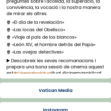
preguntes sobre l'acollida, la superació, la
convivència, la vocació i la nostra manera
de mirar els altres.
🍿 «El día de la revelación»
🍿 «Las locas del Obelisco»
🍿 «Viaje al país de los blancos»
🍿 «León XIV, el hombre detrás del Papa»
🍿 «Las ovejas detectives»
▶️ Descobreix les seves recomanacions i
prepara una bona sessió de cinema aquest
est
itual @cinemaspiritcat
#CinemaEspiritual
Imatge: Generada amb IA (OpenAI)
Video
Vatican Media
View on Facebook
·
Share
Instagram