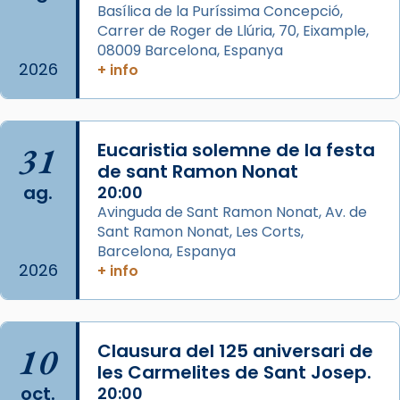
Basílica de la Puríssima Concepció,
Glòria”) fou composta el 1848 per Mn.
Carrer de Roger de Llúria, 70, Eixample,
Manuel Blanch, amb aire d’òpera
08009 Barcelona, Espanya
italianitzant; s’interpreta per privilegi
2026
+ info
pontifici, amb orquestra i cor, i té una
duració aproximada de tres hores. Després,
processó (recuperada el 1972) al voltant
del temple amb les relíquies de les santes.
31
Eucaristia solemne de la festa
Des de 1985 hi participa també un grup de
de sant Ramon Nonat
ag.
diablesses amb música i ball propis. Festa
20:00
Avinguda de Sant Ramon Nonat, Av. de
gran a Mataró.
Sant Ramon Nonat, Les Corts,
«Si vols saber què és calor, ves per les
Barcelona, Espanya
Santes a Mataró»🥵.
2026
+ info
Photo
View on Facebook
·
Share
10
Clausura del 125 aniversari de
les Carmelites de Sant Josep.
Arquebisbat de Barcelona
oct.
20:00
2 weeks ago