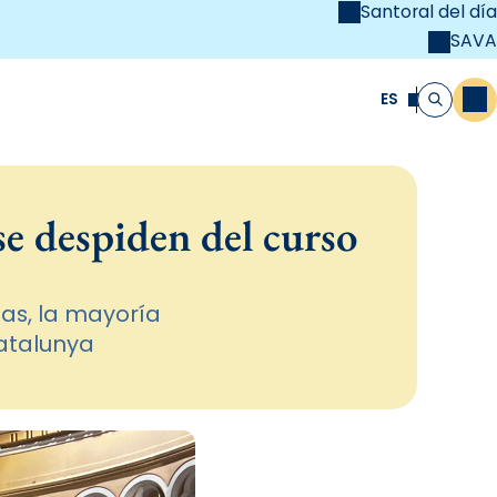
Santoral del día
SAVA
el
unya Cristiana
ES
M
Buscar
se despiden del curso
as, la mayoría
Catalunya