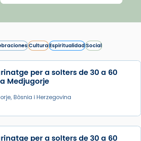
ebraciones
Cultura
Espiritualidad
Social
rinatge per a solters de 30 a 60
Síguenos en Instagram
 a Medjugorje
Cargar más...
rje, Bòsnia i Herzegovina
rinatge per a solters de 30 a 60