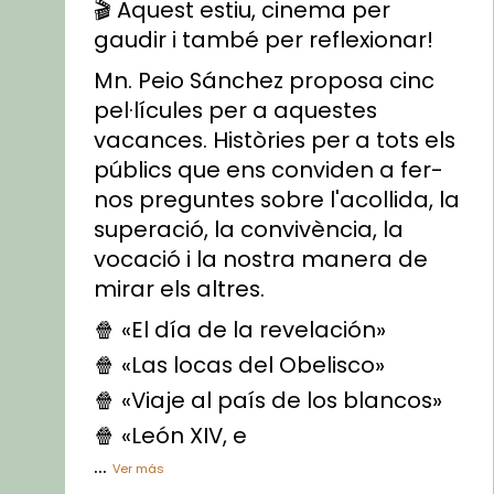
🎬 Aquest estiu, cinema per
gaudir i també per reflexionar!
Mn. Peio Sánchez proposa cinc
pel·lícules per a aquestes
vacances. Històries per a tots els
públics que ens conviden a fer-
nos preguntes sobre l'acollida, la
superació, la convivència, la
vocació i la nostra manera de
mirar els altres.
🍿 «El día de la revelación»
🍿 «Las locas del Obelisco»
🍿 «Viaje al país de los blancos»
🍿 «León XIV, e
...
Ver más