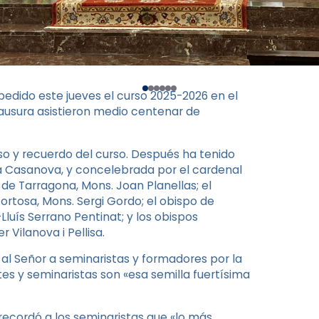
edido este jueves el curso 2025-2026 en el
lausura asistieron medio centenar de
so y recuerdo del curso. Después ha tenido
mà Casanova, y concelebrada por el cardenal
de Tarragona, Mons. Joan Planellas; el
ortosa, Mons. Sergi Gordo; el obispo de
Lluís Serrano Pentinat; y los obispos
 Vilanova i Pellisa.
l Señor a seminaristas y formadores por la
es y seminaristas son «esa semilla fuertísima
.
 recordó a los seminaristas que «lo más