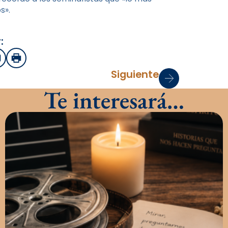
s».
:
sApp
mail
Imprimir
Siguiente
Te interesará…