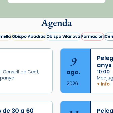
Agenda
mella
Obispo Abadías
Obispo Vilanova
Formación
Cel
9
Peleg
anys
ago.
10:00
l Consell de Cent,
Espanya
Medjugo
2026
+ info
/2026-
s de 30 a 60
Peleg