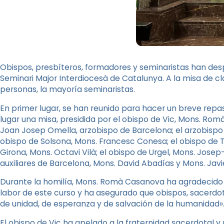
Obispos, presbíteros, formadores y seminaristas han desp
Seminari Major Interdiocesà de Catalunya. A la misa de c
personas, la mayoría seminaristas.
En primer lugar, se han reunido para hacer un breve repa
lugar una misa, presidida por el obispo de Vic, Mons. Ro
Joan Josep Omella, arzobispo de Barcelona; el arzobispo 
obispo de Solsona, Mons. Francesc Conesa; el obispo de T
Girona, Mons. Octavi Vilà; el obispo de Urgel, Mons. Josep-
auxiliares de Barcelona, Mons. David Abadías y Mons. Javier
Durante la homilía, Mons. Romà Casanova ha agradecido a
labor de este curso y ha asegurado que obispos, sacerdot
de unidad, de esperanza y de salvación de la humanidad»
El obispo de Vic ha apelado a la fraternidad sacerdotal y