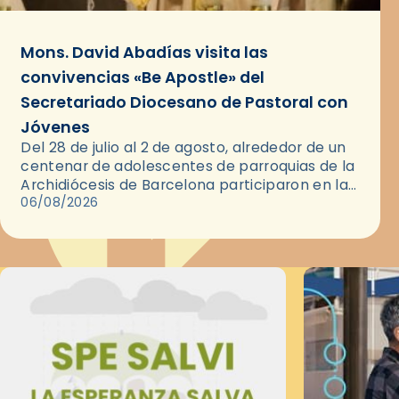
Mons. David Abadías visita las
convivencias «Be Apostle» del
Secretariado Diocesano de Pastoral con
Jóvenes
Del 28 de julio al 2 de agosto, alrededor de un
centenar de adolescentes de parroquias de la
Archidiócesis de Barcelona participaron en las
convivencias Be Apostle, organizadas por el
06/08/2026
Secretariado Diocesano…