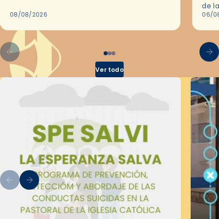
de Barcelona durante 25 años, entre 1993 y…
de l
08/08/2026
en l
06/0
por 
Ver todo