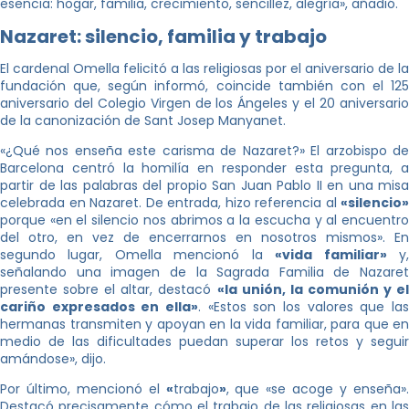
esencia: hogar, familia, crecimiento, sencillez, alegría», añadió.
Nazaret: silencio, familia y trabajo
El cardenal Omella felicitó a las religiosas por el aniversario de la
fundación que, según informó, coincide también con el 125
aniversario del Colegio Virgen de los Ángeles y el 20 aniversario
de la canonización de Sant Josep Manyanet.
«¿Qué nos enseña este carisma de Nazaret?» El arzobispo de
Barcelona centró la homilía en responder esta pregunta, a
partir de las palabras del propio San Juan Pablo II en una misa
celebrada en Nazaret. De entrada, hizo referencia al
«silencio»
porque «en el silencio nos abrimos a la escucha y al encuentro
del otro, en vez de encerrarnos en nosotros mismos». En
segundo lugar, Omella mencionó la
«vida familiar»
y
señalando una imagen de la Sagrada Familia de Nazaret
presente sobre el altar, destacó
«la unión, la comunión y el
cariño expresados en ella»
. «Estos son los valores que las
hermanas transmiten y apoyan en la vida familiar, para que en
medio de las dificultades puedan superar los retos y seguir
amándose», dijo.
Por último, mencionó el
«
trabajo
»
, que «se acoge y enseña»
Destacó precisamente cómo el trabajo de las religiosas en las