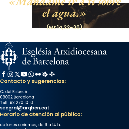
Mándame ir a ti sobre
el agua.
(Mt 14,22-36)
Facebook
Instagram
X / Twitter
YouTube
WhatsApp
Flickr
Radio Estel
Catalunya Cristiana
Contacto y sugerencias:
C. del Bisbe, 5
08002 Barcelona
Telf. 93 270 10 10
secgral@arqbcn.cat
Horario de atención al público:
de lunes a viernes, de 9 a 14 h.