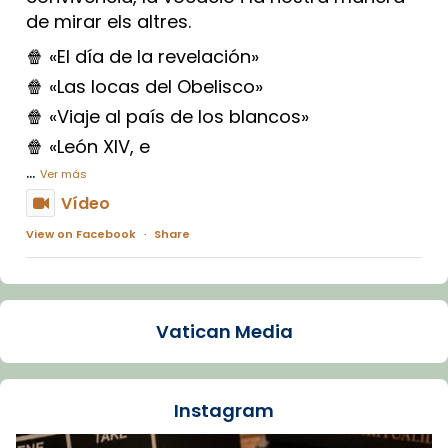
de mirar els altres.
🍿 «El día de la revelación»
🍿 «Las locas del Obelisco»
🍿 «Viaje al país de los blancos»
🍿 «León XIV, e
...
Ver más
Vídeo
View on Facebook
·
Share
Arquebisbat de Barcelona
1 week ago
Vatican Media
La Carmina va patir depressió. Fa gairebé
dos mesos, a l'Estadi Lluís Companys, la
jove va fer arribar el seu testimoni al papa
Instagram
Lleó XIV.