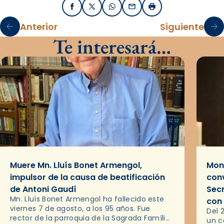
Facebook
X / Twitter
WhatsApp
Email
Imprimir
Anterior
Siguiente
Te interesará…
Muere Mn. Lluís Bonet Armengol,
Mons
impulsor de la causa de beatificación
conv
de Antoni Gaudí
Sec
Mn. Lluís Bonet Armengol ha fallecido este
con
viernes 7 de agosto, a los 95 años. Fue
Del 
rector de la parroquia de la Sagrada Família
un c