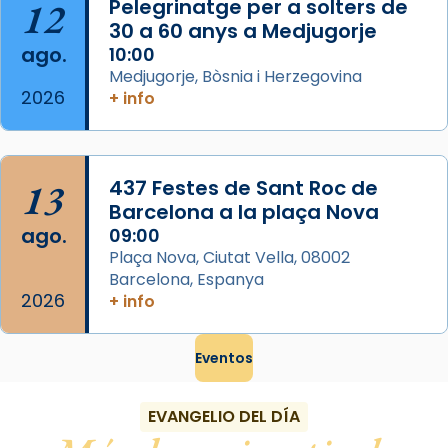
12
Pelegrinatge per a solters de
Foto
30 a 60 anys a Medjugorje
ago.
10:00
View on Facebook
·
Share
Medjugorje, Bòsnia i Herzegovina
2026
+ info
13
437 Festes de Sant Roc de
Barcelona a la plaça Nova
ago.
09:00
Plaça Nova, Ciutat Vella, 08002
Barcelona, Espanya
2026
+ info
Eventos
EVANGELIO DEL DÍA