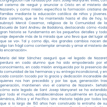
congregación fue fundada por Sant Josep Manyanet Vives, con
el carisma de «seguir y anunciar a Cristo en el misterio de
Nazaret», y como misión específica la formación cristiana de
familias mediante la educación católica de niños y jóvenes.
Este carisma, que se ha mantenido hasta el día de hoy, lo
subrayó Mercè Casamor, religiosa de la Comunidad de la
Escuela de Sant Andreu de Badalona, ​​destacando cómo «toda
gran historia se fundamenta en los pequeños detalles y todo
viaje depende más de la mirada que uno lleva que del lugar al
que se va». Tal y como dijo, «los grandes cambios nacen de
algo tan frágil como contemplar amando y amar el misterio de
la encarnación».
María del Mar Sánchez aseguró que «el legado de Nazaret
perdura en cada alumno que ha sido empoderado por el
conocimiento, en cada misión enriquecida por la presencia de
la comunidad de las hermanas y su entrega incondicional, y en
cada corazón tocado por la gracia y dedicación incansable de
quienes nos han precedido y por las que, generación tras
generación, mantienen vivo el carisma de Nazaret». Señaló
cómo este legado de Sant Josep Manyanet se ha extendido
por todo el mundo, estableciéndose actualmente en Europa,
América, África y el Pacífico. Una «historia tejida por todos los
que a lo largo de 150 años han construido la entraña de su