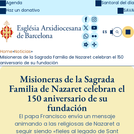
Agenda
Santoral del día
SAVA
Haz un donativo
Facebook
Instagram
X / Twitter
YouTube
ES
Me
Buscar
WhatsApp
Flickr
Radio Estel
Catalunya Cristi
Home
Noticias
Misioneras de la Sagrada Familia de Nazaret celebran el 150
aniversario de su fundación
Misioneras de la Sagrada
Familia de Nazaret celebran el
150 aniversario de su
fundación
El papa Francisco envía un mensaje
animando a las religiosas de Nazaret a
seguir siendo «fieles al legado de Sant