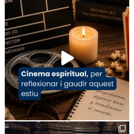
Recupera l'entrevista comp
Vatican
tican News 👇
News
www.vaticannews.va/es/iglesia/news/2026-
07/carmina-historia-depresion-papa-viaje-
espana-testimoni...
Foto
View on Facebook
·
Share
Arquebisbat de Barcelona
2 weeks ago
«Avui les santes Juliana i Semproniana ens
ajuden a alçar la mirada»
Mons. Sergi Gordo, bisbe de Tortosa, ha
presidit aquest 27 de juliol la missa de Les
Santes de Mataró.
🔗
tinyurl.com/cvu5jmbk