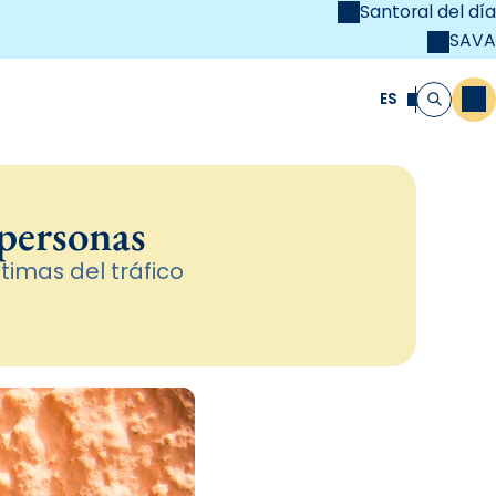
Santoral del día
SAVA
el
unya Cristiana
ES
M
Buscar
 personas
timas del tráfico