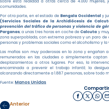
sobre esta realidad a otras cerca de 4.000 mujeres, j
comunidades.
Por otra parte, en el estado de
Bengala Occidental
y ju
(Servicios Sociales de la Archidiócesis de Calcut
prevención del tráfico de personas y violencia de gé
Parganas
; a unas tres horas en coche de
Calcuta
y muy 
zona superpoblada, con extrema pobreza y un paro de ca
personas y problemas sociales como el alcoholismo y la v
Las mafias son muy poderosas en la zona y engañan a 
remunerados en las ciudades o simplemente captan a
desplazamientos a otros lugares. Por eso, la interv
encaminada a prevenir el trabajo infantil; la desigu
alcanzando directamente a 1.887 personas, sobre todo mu
Manos Unidas
Fuente:
Compartir
Facebook
X / Twitter
What
E
Anterior