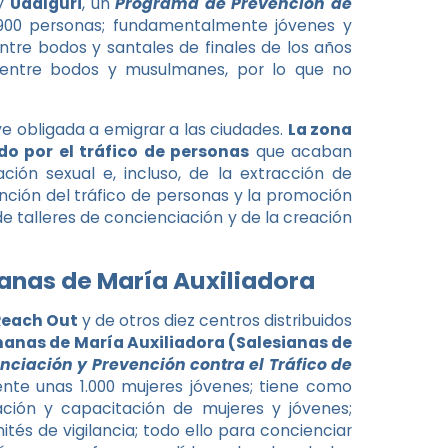
y
Udalguri
, un
Programa de Prevención de
900 personas; fundamentalmente jóvenes y
entre bodos y santales de finales de los años
 entre bodos y musulmanes, por lo que no
e obligada a emigrar a las ciudades.
La zona
o por el tráfico de personas
que acaban
ión sexual e, incluso, de la extracción de
nción del tráfico de personas y la promoción
e talleres de concienciación y de la creación
anas de María Auxiliadora
Reach Out
y de otros diez centros distribuidos
anas de María Auxiliadora (Salesianas de
ciación y Prevención contra el Tráfico de
ente unas 1.000 mujeres jóvenes; tiene como
mación y capacitación de mujeres y jóvenes;
és de vigilancia; todo ello para concienciar