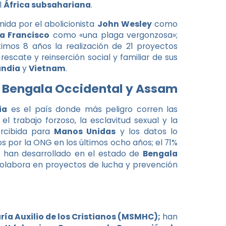
l
África subsahariana
.
nida por el abolicionista
John Wesley
como
a Francisco
como «una plaga vergonzosa»;
mos 8 años la realización de 21 proyectos
escate y reinserción social y familiar de sus
andia
y
Vietnam
.
n Bengala Occidental y Assam
ia
es el país donde más peligro corren las
l trabajo forzoso, la esclavitud sexual y la
ercibida para
Manos Unidas
y los datos lo
os por la ONG en los últimos ocho años; el 71%
se han desarrollado en el estado de
Bengala
colabora en proyectos de lucha y prevención
ía Auxilio de los Cristianos (MSMHC);
han