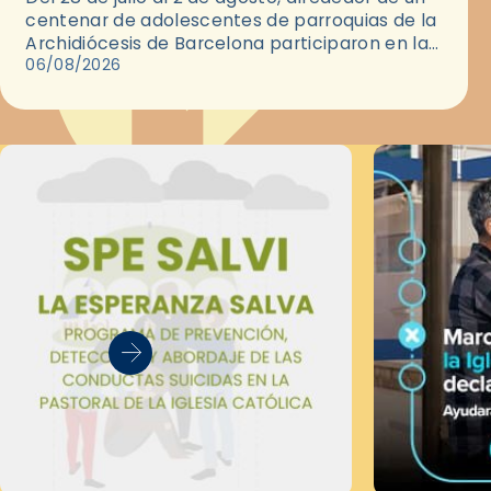
centenar de adolescentes de parroquias de la
Archidiócesis de Barcelona participaron en las
convivencias Be Apostle, organizadas por el
06/08/2026
Secretariado Diocesano…