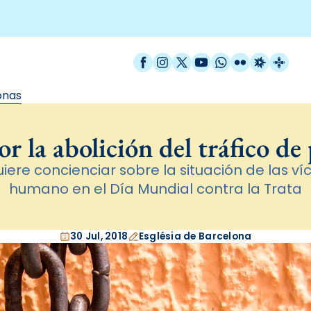
Facebook
Instagram
X / Twitter
YouTube
WhatsApp
Flickr
Radio Est
Catal
onas
r la abolición del tráfico de
ere concienciar sobre la situación de las víc
humano en el Día Mundial contra la Trata
30 Jul, 2018
Església de Barcelona