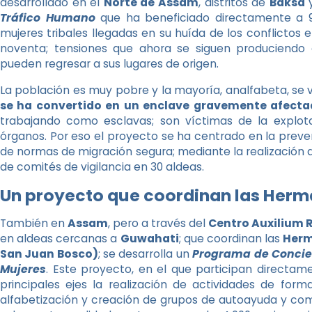
desarrollado en el
Norte de Assam
, distritos de
Baksa
Tráfico Humano
que ha beneficiado directamente a 
mujeres tribales llegadas en su huída de los conflictos 
noventa; tensiones que ahora se siguen produciendo
pueden regresar a sus lugares de origen.
La población es muy pobre y la mayoría, analfabeta, se v
se ha convertido en un enclave gravemente afectad
trabajando como esclavas; son víctimas de la explotac
órganos. Por eso el proyecto se ha centrado en la preve
de normas de migración segura; mediante la realización d
de comités de vigilancia en 30 aldeas.
Un proyecto que coordinan las Herm
También en
Assam
, pero a través del
Centro Auxilium 
en aldeas cercanas a
Guwahati
; que coordinan las
Herm
San Juan Bosco)
; se desarrolla un
Programa de Concien
Mujeres
. Este proyecto, en el que participan directam
principales ejes la realización de actividades de for
alfabetización y creación de grupos de autoayuda y comit