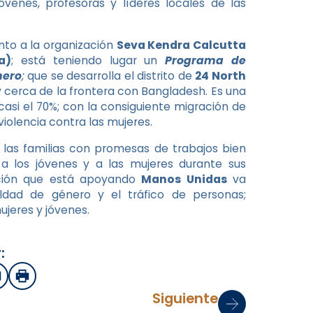
óvenes, profesoras y líderes locales de las
nto a la organización
Seva Kendra Calcutta
a)
; está teniendo lugar un
Programa de
nero
;
que se desarrolla el distrito de
24 North
cerca de la frontera con Bangladesh. Es una
si el 70%; con la consiguiente migración de
iolencia contra las mujeres.
las familias con promesas de trabajos bien
 los jóvenes y a las mujeres durante sus
ención que está apoyando
Manos Unidas
va
aldad de género y el tráfico de personas;
jeres y jóvenes.
:
sApp
mail
Imprimir
Siguiente