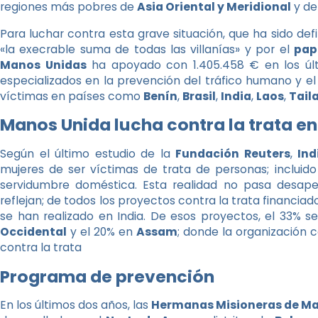
regiones más pobres de
Asia Oriental y Meridional
y de
Para luchar contra esta grave situación, que ha sido defi
«la execrable suma de todas las villanías» y por el
pap
Manos Unidas
ha apoyado con 1.405.458 € en los últi
especializados en la prevención del tráfico humano y el r
víctimas en países como
Benín
,
Brasil
,
India
,
Laos
,
Tail
Manos Unida lucha contra la trata e
Según el último estudio de la
Fundación Reuters
,
Ind
mujeres de ser víctimas de trata de personas; incluido e
servidumbre doméstica. Esta realidad no pasa desap
reflejan; de todos los proyectos contra la trata financiad
se han realizado en India. De esos proyectos, el 33% 
Occidental
y el 20% en
Assam
; donde la organización 
contra la trata
Programa de prevención
En los últimos dos años, las
Hermanas Misioneras de Mar