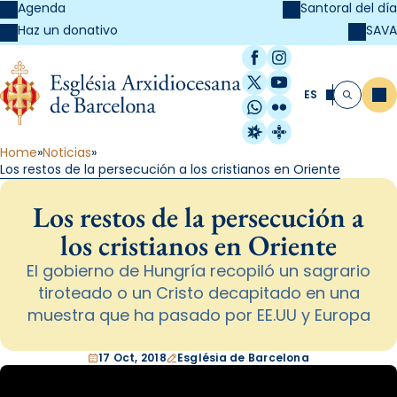
Agenda
Santoral del día
SAVA
Haz un donativo
Facebook
Instagram
X / Twitter
YouTube
ES
Me
Buscar
WhatsApp
Flickr
Radio Estel
Catalunya Cristi
Home
Noticias
Los restos de la persecución a los cristianos en Oriente
Los restos de la persecución a
los cristianos en Oriente
El gobierno de Hungría recopiló un sagrario
tiroteado o un Cristo decapitado en una
muestra que ha pasado por EE.UU y Europa
17 Oct, 2018
Església de Barcelona