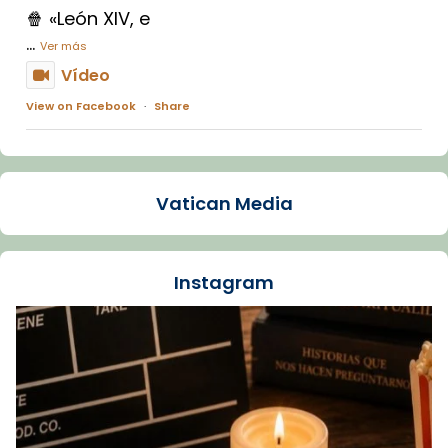
🍿 «León XIV, e
...
Ver más
Vídeo
View on Facebook
·
Share
Arquebisbat de Barcelona
1 week ago
Vatican Media
La Carmina va patir depressió. Fa gairebé
dos mesos, a l'Estadi Lluís Companys, la
jove va fer arribar el seu testimoni al papa
Instagram
Lleó XIV.
Recupera l'entrevista comp
Vatican
tican News 👇
News
www.vaticannews.va/es/iglesia/news/2026-
07/carmina-historia-depresion-papa-viaje-
espana-testimoni...