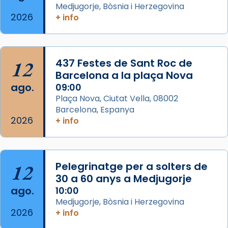
Medjugorje, Bòsnia i Herzegovina
2 weeks ago
2026
+ info
Memòria de les santes Juliana i
Semproniana, verges i màrtirs.
Acompanyant la història de sant Cugat, a
12
437 Festes de Sant Roc de
partir de l’Edat Mitjana sorgeix la tradició
Barcelona a la plaça Nova
que les santes Juliana (“relatiu a Júlia”) i
ago.
09:00
Semproniana (“relatiu a Semprònia =
Plaça Nova, Ciutat Vella, 08002
eterna”) són deixebles seves. I l’any 1667, el
Barcelona, Espanya
2026
frare Joan Gaspar Roig, afirma en una obra
+ info
que les santes són filles de l’antiga Iluro.
Mataró en reivindicarà les relíq
...
Ver más
12
Pelegrinatge per a solters de
Foto
30 a 60 anys a Medjugorje
ago.
10:00
View on Facebook
·
Share
Medjugorje, Bòsnia i Herzegovina
2026
+ info