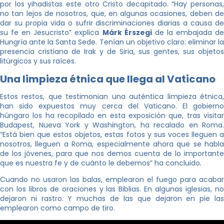
por los yihadistas este otro Cristo decapitado. “Hay personas,
no tan lejos de nosotros, que, en algunas ocasiones, deben de
dar su propia vida o sufrir discriminaciones diarias a causa de
su fe en Jesucristo” explica
Márk Érszegi
de la embajada d
Hungría ante la Santa Sede. Tenían un objetivo claro: eliminar la
presencia cristiana de Irak y de Siria, sus gentes, sus objetos
litúrgicos y sus raíces.
Una limpieza étnica que llega al Vaticano
Estos restos, que testimonian una auténtica limpieza étnica,
han sido expuestos muy cerca del Vaticano. El gobierno
húngaro los ha recopilado en esta exposición que, tras visitar
Budapest, Nueva York y Washington, ha recalado en Roma.
“Está bien que estos objetos, estas fotos y sus voces lleguen a
nosotros, lleguen a Roma, especialmente ahora que se habla
de los jóvenes, para que nos demos cuenta de lo importante
que es nuestra fe y de cuánto le debemos” ha concluido
.
Cuando no usaron las balas, emplearon el fuego para acabar
con los libros de oraciones y las Biblias. En algunas iglesias, no
dejaron ni rastro. Y muchas de las que dejaron en pie las
emplearon como campo de tiro.