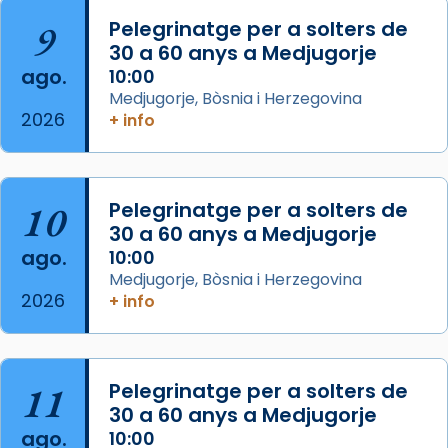
Arquebisbat de Barcelona
is at Catedral
9
Pelegrinatge per a solters de
de Barcelona.
30 a 60 anys a Medjugorje
2 weeks ago
ago.
10:00
Aquest dilluns, 27 de juliol, ha tingut lloc la
Medjugorje, Bòsnia i Herzegovina
missa d’acció de gràcies en agraïment al
2026
+ info
comitè organitzador de la visita apostòlica
del Sant Pare Lleó XIV a Barcelona, i als
col·laboradors, a la Catedral de Barcelona.
10
Pelegrinatge per a solters de
L’arquebisbe de Barcelona, el cardenal Joan
30 a 60 anys a Medjugorje
Josep Omella, ha presidit la missa i l’ha
ago.
10:00
concelebrat el bisbe auxiliar de Barcelona,
Medjugorje, Bòsnia i Herzegovina
Mons. David Abadías.
2026
+ info
📸 Dr. G. Simón
Foto
11
Pelegrinatge per a solters de
View on Facebook
·
Share
30 a 60 anys a Medjugorje
ago.
10:00
Arquebisbat de Barcelona