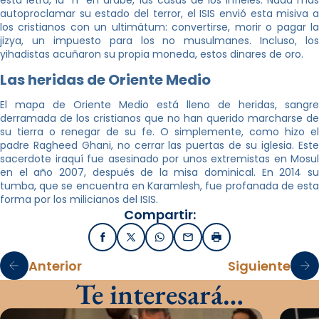
esta letra, la “n” en árabe, las casas de los infieles. Nada más
autoproclamar su estado del terror, el ISIS envió esta misiva a
los cristianos con un ultimátum: convertirse, morir o pagar la
jizya, un impuesto para los no musulmanes. Incluso, los
yihadistas acuñaron su propia moneda, estos dinares de oro.
Las heridas de Oriente Medio
El mapa de Oriente Medio está lleno de heridas, sangre
derramada de los cristianos que no han querido marcharse de
su tierra o renegar de su fe. O simplemente, como hizo el
padre Ragheed Ghani, no cerrar las puertas de su iglesia. Este
sacerdote iraquí fue asesinado por unos extremistas en Mosul
en el año 2007, después de la misa dominical. En 2014 su
tumba, que se encuentra en Karamlesh, fue profanada de esta
forma por los milicianos del ISIS.
Compartir:
Facebook
X / Twitter
WhatsApp
Email
Imprimir
Anterior
Siguiente
Te interesará…