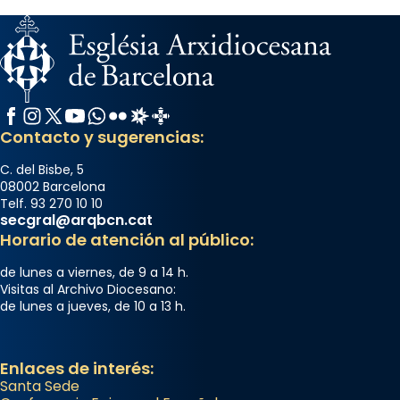
Facebook
Instagram
X / Twitter
YouTube
WhatsApp
Flickr
Radio Estel
Catalunya Cristiana
Contacto y sugerencias:
C. del Bisbe, 5
08002 Barcelona
Telf. 93 270 10 10
secgral@arqbcn.cat
Horario de atención al público:
de lunes a viernes, de 9 a 14 h.
Visitas al Archivo Diocesano:
de lunes a jueves, de 10 a 13 h.
Enlaces de interés:
Santa Sede