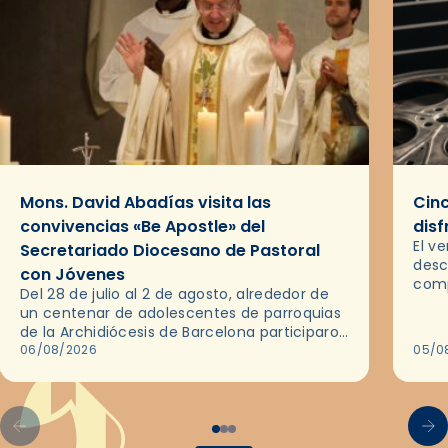
Mons. David Abadías visita las
Cinc
convivencias «Be Apostle» del
disf
El v
Secretariado Diocesano de Pastoral
desc
con Jóvenes
comp
Del 28 de julio al 2 de agosto, alrededor de
ocas
un centenar de adolescentes de parroquias
histo
de la Archidiócesis de Barcelona participaron
sobr
en las convivencias Be Apostle, organizadas
06/08/2026
05/0
por el Secretariado Diocesano…