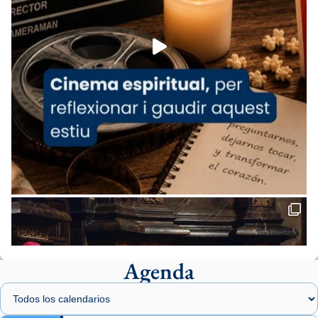
Foto
View on Facebook
·
Share
Arquebisbat de Barcelona
2 weeks ago
«Avui les santes Juliana i Semproniana ens
ajuden a alçar la mirada»
Mons. Sergi Gordo, bisbe de Tortosa, ha
presidit aquest 27 de juliol la missa de Les
Santes de Mataró.
🔗
tinyurl.com/cvu5jmbk
📸 J. Merino
Agenda
Foto
View on Facebook
·
Share