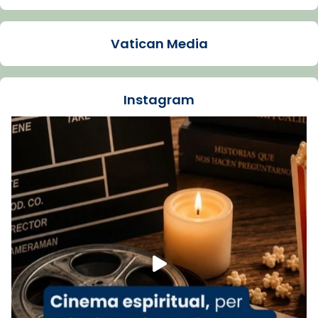
Arquebisbat de Barcelona
1 week ago
Vatican Media
La Carmina va patir depressió. Fa gairebé
dos mesos, a l'Estadi Lluís Companys, la
jove va fer arribar el seu testimoni al papa
Instagram
Lleó XIV.
Recupera l'entrevista comp
Vatican
tican News 👇
News
www.vaticannews.va/es/iglesia/news/2026-
07/carmina-historia-depresion-papa-viaje-
espana-testimoni...
Foto
View on Facebook
·
Share
Arquebisbat de Barcelona
1 week ago