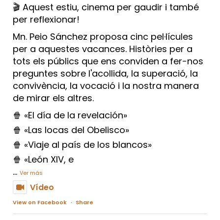
🎬 Aquest estiu, cinema per gaudir i també
per reflexionar!
Mn. Peio Sánchez proposa cinc pel·lícules
per a aquestes vacances. Històries per a
tots els públics que ens conviden a fer-nos
preguntes sobre l'acollida, la superació, la
convivència, la vocació i la nostra manera
de mirar els altres.
🍿 «El día de la revelación»
🍿 «Las locas del Obelisco»
🍿 «Viaje al país de los blancos»
🍿 «León XIV, e
...
Ver más
Vídeo
View on Facebook
·
Share