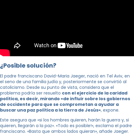
¿Posible solución?
El padre franciscano David-Maria Jaeger, nació en Tel Aviv, en
el seno de una familia judía y, posteriormente se convirtió al
catolicismo. Desde su punto de vista, considera que el
problema podría ser resuelto
con el ejercicio de la caridad
política, es decir, mirando «de influir sobre los gobiernos
de occidente para que se comprometan a ayudar a
buscar una paz política a la tierra de Jesús»
, expone.
Este asegura que «si los hombres quieren, harán la guerra y, si
quieren, llegarán a la paz». «Todo es posible!», exclama el padre
franciscano. «Basta que ambos lados quieran», añade Jaeger.