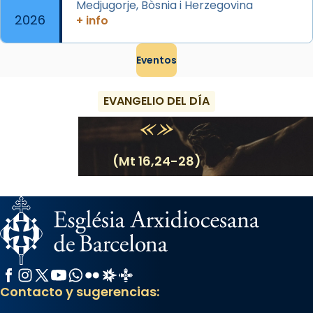
Medjugorje, Bòsnia i Herzegovina
2026
+ info
Eventos
EVANGELIO DEL DÍA
(Mt 16,24-28)
Facebook
Instagram
X / Twitter
YouTube
WhatsApp
Flickr
Radio Estel
Catalunya Cristiana
Contacto y sugerencias: