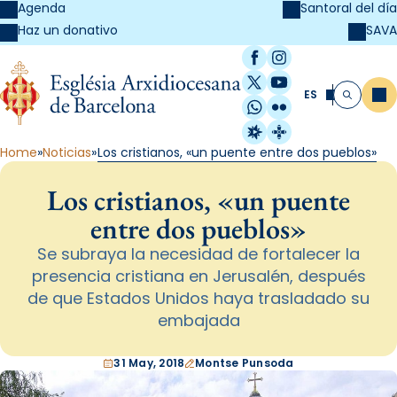
Agenda
Santoral del día
SAVA
Haz un donativo
Facebook
Instagram
X / Twitter
YouTube
ES
Me
Buscar
WhatsApp
Flickr
Radio Estel
Catalunya Cristi
Home
Noticias
Los cristianos, «un puente entre dos pueblos»
Los cristianos, «un puente
entre dos pueblos»
Se subraya la necesidad de fortalecer la
presencia cristiana en Jerusalén, después
de que Estados Unidos haya trasladado su
embajada
31 May, 2018
Montse Punsoda