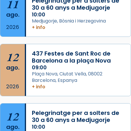
11
Pelegrinatge per a solters de
que les santes Juliana (“relatiu a Júlia”) i
30 a 60 anys a Medjugorje
Semproniana (“relatiu a Semprònia =
ago.
10:00
eterna”) són deixebles seves. I l’any 1667, el
Medjugorje, Bòsnia i Herzegovina
2026
+ info
frare Joan Gaspar Roig, afirma en una obra
que les santes són filles de l’antiga Iluro.
Mataró en reivindicarà les relíq
...
Ver más
12
437 Festes de Sant Roc de
Foto
Barcelona a la plaça Nova
ago.
09:00
View on Facebook
·
Share
Plaça Nova, Ciutat Vella, 08002
Barcelona, Espanya
2026
+ info
12
Pelegrinatge per a solters de
30 a 60 anys a Medjugorje
ago.
10:00