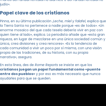
judío».
Papel clave de los cristianos
Pinna, en su última publicación ,
Leche, miel y falafel
, explica que
la Tierra Santa no pertenece a nadie porque «es de todos». «Un
enorme mosaico del que cada tesela debería vivir en paz con
quien tiene al lado», explica. La periodista añade que «esta gran
riqueza, en lugar de mezclarse en una única sociedad común y
única, crea divisiones y crea rencores». «Es la tendencia de
cada comunidad a vivir un poco por sí misma, con una visión
propia de las tradiciones, de su historia, con su propia
narrativa», asegura.
En esta línea, des de
Rome Reports
se insiste en que los
cristianos juegan un papel fundamental como «puente
entre dos pueblos»
y por eso es más necesario que nunca
ayudarles para que se queden.