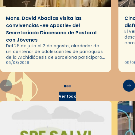
Mons. David Abadías visita las
Cinc
convivencias «Be Apostle» del
disf
El v
Secretariado Diocesano de Pastoral
desc
con Jóvenes
comp
Del 28 de julio al 2 de agosto, alrededor de
ocas
un centenar de adolescentes de parroquias
histo
de la Archidiócesis de Barcelona participaron
sobr
en las convivencias Be Apostle, organizadas
06/08/2026
05/0
por el Secretariado Diocesano…
Ver todo