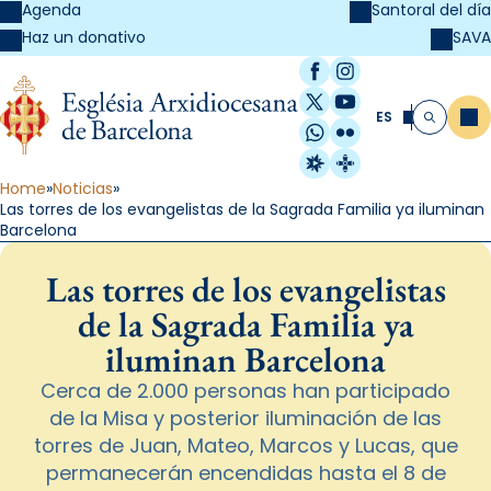
Agenda
Santoral del día
SAVA
Haz un donativo
Facebook
Instagram
X / Twitter
YouTube
ES
Me
Buscar
WhatsApp
Flickr
Radio Estel
Catalunya Cristi
Home
Noticias
Las torres de los evangelistas de la Sagrada Familia ya iluminan
Barcelona
Las torres de los evangelistas
de la Sagrada Familia ya
iluminan Barcelona
Cerca de 2.000 personas han participado
de la Misa y posterior iluminación de las
torres de Juan, Mateo, Marcos y Lucas, que
permanecerán encendidas hasta el 8 de