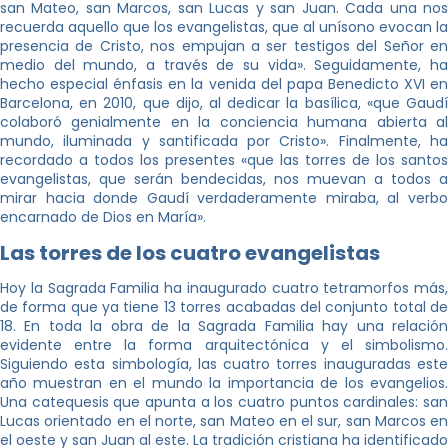
san Mateo, san Marcos, san Lucas y san Juan. Cada una nos
recuerda aquello que los evangelistas, que al unísono evocan la
presencia de Cristo, nos empujan a ser testigos del Señor en
medio del mundo, a través de su vida». Seguidamente, ha
hecho especial énfasis en la venida del papa Benedicto XVI en
Barcelona, en 2010, que dijo, al dedicar la basílica, «que Gaudí
colaboró genialmente en la conciencia humana abierta al
mundo, iluminada y santificada por Cristo». Finalmente, ha
recordado a todos los presentes «que las torres de los santos
evangelistas, que serán bendecidas, nos muevan a todos a
mirar hacia donde Gaudí verdaderamente miraba, al verbo
encarnado de Dios en María».
Las torres de los cuatro evangelistas
Hoy la Sagrada Familia ha inaugurado cuatro tetramorfos más,
de forma que ya tiene 13 torres acabadas del conjunto total de
18. En toda la obra de la Sagrada Familia hay una relación
evidente entre la forma arquitectónica y el simbolismo.
Siguiendo esta simbología, las cuatro torres inauguradas este
año muestran en el mundo la importancia de los evangelios.
Una catequesis que apunta a los cuatro puntos cardinales: san
Lucas orientado en el norte, san Mateo en el sur, san Marcos en
el oeste y san Juan al este. La tradición cristiana ha identificado