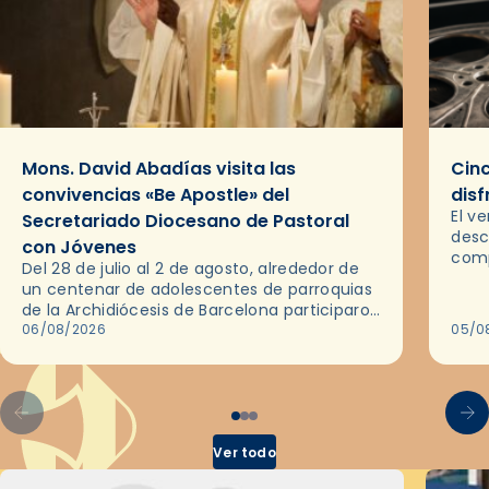
Mons. David Abadías visita las
Cinc
convivencias «Be Apostle» del
disf
El v
Secretariado Diocesano de Pastoral
desc
con Jóvenes
comp
Del 28 de julio al 2 de agosto, alrededor de
ocas
un centenar de adolescentes de parroquias
histo
de la Archidiócesis de Barcelona participaron
sobr
en las convivencias Be Apostle, organizadas
06/08/2026
05/0
por el Secretariado Diocesano…
Ver todo