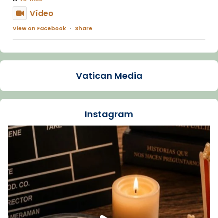
Vídeo
View on Facebook
·
Share
Arquebisbat de Barcelona
1 week ago
Vatican Media
La Carmina va patir depressió. Fa gairebé
dos mesos, a l'Estadi Lluís Companys, la
jove va fer arribar el seu testimoni al papa
Instagram
Lleó XIV.
Recupera l'entrevista comp
Vatican
tican News 👇
News
www.vaticannews.va/es/iglesia/news/2026-
07/carmina-historia-depresion-papa-viaje-
espana-testimoni...
Foto