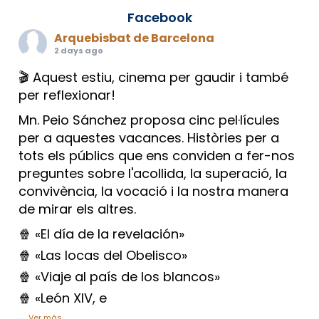
Facebook
Arquebisbat de Barcelona
2 days ago
🎬 Aquest estiu, cinema per gaudir i també
per reflexionar!
Mn. Peio Sánchez proposa cinc pel·lícules
per a aquestes vacances. Històries per a
tots els públics que ens conviden a fer-nos
preguntes sobre l'acollida, la superació, la
convivència, la vocació i la nostra manera
de mirar els altres.
🍿 «El día de la revelación»
🍿 «Las locas del Obelisco»
🍿 «Viaje al país de los blancos»
🍿 «León XIV, e
...
Ver más