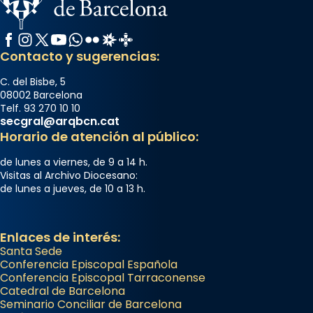
Memòria de les santes Juliana i
Semproniana, verges i màrtirs.
Facebook
Instagram
X / Twitter
YouTube
WhatsApp
Flickr
Radio Estel
Catalunya Cristiana
Acompanyant la història de sant Cugat, a
Contacto y sugerencias:
partir de l’Edat Mitjana sorgeix la tradició
que les santes Juliana (“relatiu a Júlia”) i
C. del Bisbe, 5
08002 Barcelona
Semproniana (“relatiu a Semprònia =
Telf. 93 270 10 10
eterna”) són deixebles seves. I l’any 1667, el
secgral@arqbcn.cat
frare Joan Gaspar Roig, afirma en una obra
Horario de atención al público:
que les santes són filles de l’antiga Iluro.
de lunes a viernes, de 9 a 14 h.
Mataró en reivindicarà les relíq
Visitas al Archivo Diocesano:
...
de lunes a jueves, de 10 a 13 h.
Ver más
Foto
View on Facebook
·
Share
Enlaces de interés:
Santa Sede
Conferencia Episcopal Española
Conferencia Episcopal Tarraconense
Catedral de Barcelona
Seminario Conciliar de Barcelona