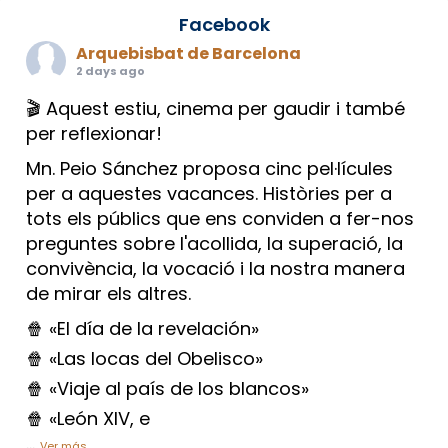
Facebook
Arquebisbat de Barcelona
2 days ago
🎬 Aquest estiu, cinema per gaudir i també
per reflexionar!
Mn. Peio Sánchez proposa cinc pel·lícules
per a aquestes vacances. Històries per a
tots els públics que ens conviden a fer-nos
preguntes sobre l'acollida, la superació, la
convivència, la vocació i la nostra manera
de mirar els altres.
🍿 «El día de la revelación»
🍿 «Las locas del Obelisco»
🍿 «Viaje al país de los blancos»
🍿 «León XIV, e
...
Ver más