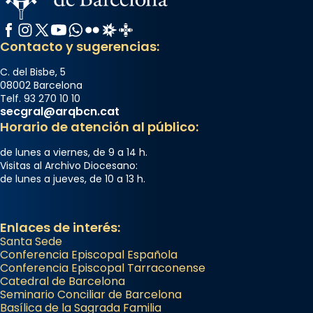
Facebook
Instagram
X / Twitter
YouTube
WhatsApp
Flickr
Radio Estel
Catalunya Cristiana
Contacto y sugerencias:
C. del Bisbe, 5
08002 Barcelona
Telf. 93 270 10 10
secgral@arqbcn.cat
Horario de atención al público:
de lunes a viernes, de 9 a 14 h.
Visitas al Archivo Diocesano:
de lunes a jueves, de 10 a 13 h.
Enlaces de interés:
Santa Sede
Conferencia Episcopal Española
Conferencia Episcopal Tarraconense
Catedral de Barcelona
Seminario Conciliar de Barcelona
Basílica de la Sagrada Familia