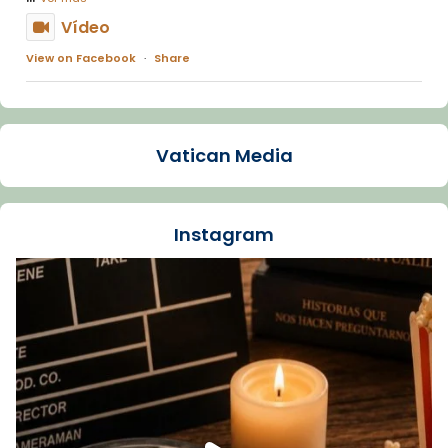
Vídeo
View on Facebook
·
Share
Arquebisbat de Barcelona
1 week ago
Vatican Media
La Carmina va patir depressió. Fa gairebé
dos mesos, a l'Estadi Lluís Companys, la
jove va fer arribar el seu testimoni al papa
Instagram
Lleó XIV.
Recupera l'entrevista comp
Vatican
tican News 👇
News
www.vaticannews.va/es/iglesia/news/2026-
07/carmina-historia-depresion-papa-viaje-
espana-testimoni...
Foto