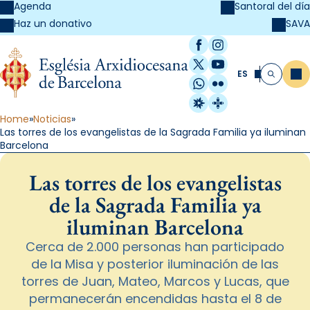
Agenda
Santoral del día
SAVA
Haz un donativo
Facebook
Instagram
X / Twitter
YouTube
ES
Me
Buscar
WhatsApp
Flickr
Radio Estel
Catalunya Cristi
Home
Noticias
Las torres de los evangelistas de la Sagrada Familia ya iluminan
Barcelona
Las torres de los evangelistas
de la Sagrada Familia ya
iluminan Barcelona
Cerca de 2.000 personas han participado
de la Misa y posterior iluminación de las
torres de Juan, Mateo, Marcos y Lucas, que
permanecerán encendidas hasta el 8 de