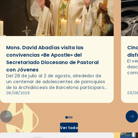
Mons. David Abadías visita las
Cinc
convivencias «Be Apostle» del
disf
El v
Secretariado Diocesano de Pastoral
desc
con Jóvenes
comp
Del 28 de julio al 2 de agosto, alrededor de
ocas
un centenar de adolescentes de parroquias
histo
de la Archidiócesis de Barcelona participaron
sobr
en las convivencias Be Apostle, organizadas
06/08/2026
05/0
por el Secretariado Diocesano…
Ver todo