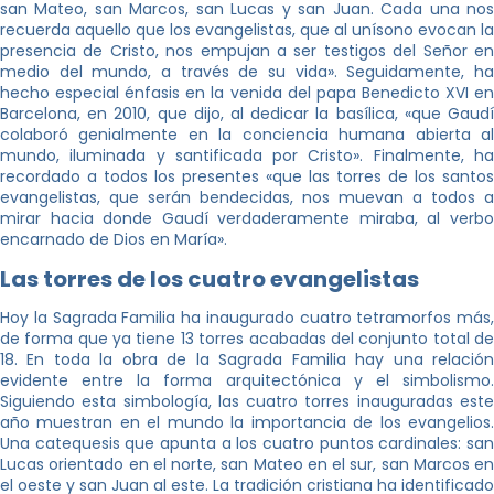
san Mateo, san Marcos, san Lucas y san Juan. Cada una nos
recuerda aquello que los evangelistas, que al unísono evocan la
presencia de Cristo, nos empujan a ser testigos del Señor en
medio del mundo, a través de su vida». Seguidamente, ha
hecho especial énfasis en la venida del papa Benedicto XVI en
Barcelona, en 2010, que dijo, al dedicar la basílica, «que Gaudí
colaboró genialmente en la conciencia humana abierta al
mundo, iluminada y santificada por Cristo». Finalmente, ha
recordado a todos los presentes «que las torres de los santos
evangelistas, que serán bendecidas, nos muevan a todos a
mirar hacia donde Gaudí verdaderamente miraba, al verbo
encarnado de Dios en María».
Las torres de los cuatro evangelistas
Hoy la Sagrada Familia ha inaugurado cuatro tetramorfos más,
de forma que ya tiene 13 torres acabadas del conjunto total de
18. En toda la obra de la Sagrada Familia hay una relación
evidente entre la forma arquitectónica y el simbolismo.
Siguiendo esta simbología, las cuatro torres inauguradas este
año muestran en el mundo la importancia de los evangelios.
Una catequesis que apunta a los cuatro puntos cardinales: san
Lucas orientado en el norte, san Mateo en el sur, san Marcos en
el oeste y san Juan al este. La tradición cristiana ha identificado