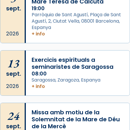
Mare Teresa de Calcuta
1 week ago
sept.
19:00
Aquest dilluns, 27 de juliol, ha tingut lloc la
Parròquia de Sant Agustí, Plaça de Sant
missa d’acció de gràcies en agraïment al
Agustí, 2, Ciutat Vella, 08001 Barcelona,
comitè organitzador de la visita apostòlica
Espanya
del Sant Pare Lleó XIV a Barcelona, i als
2026
+ info
col·laboradors, a la Catedral de Barcelona.
L’arquebisbe de Barcelona, el cardenal Joan
Josep Omella, ha presidit la missa i l’ha
13
Exercicis espirituals a
concelebrat el bisbe auxiliar de Barcelona,
seminaristes de Saragossa
Mons. David Abadías.
sept.
08:00
Saragossa, Zaragoza, Espanya
📸 Dr. G. Simón
2026
+ info
Foto
View on Facebook
·
Share
24
Missa amb motiu de la
Arquebisbat de Barcelona
Solemnitat de la Mare de Déu
2 weeks ago
sept.
de la Mercè