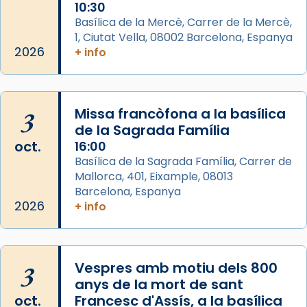
Memòria de les santes Juliana i
10:30
Semproniana, verges i màrtirs.
Basílica de la Mercè, Carrer de la Mercè,
1, Ciutat Vella, 08002 Barcelona, Espanya
Acompanyant la història de sant Cugat, a
2026
+ info
partir de l’Edat Mitjana sorgeix la tradició
que les santes Juliana (“relatiu a Júlia”) i
Semproniana (“relatiu a Semprònia =
3
Missa francòfona a la basílica
eterna”) són deixebles seves. I l’any 1667, el
de la Sagrada Família
frare Joan Gaspar Roig, afirma en una obra
oct.
16:00
que les santes són filles de l’antiga Iluro.
Basílica de la Sagrada Família, Carrer de
Mataró en reivindicarà les relíq
Mallorca, 401, Eixample, 08013
...
Ver más
Barcelona, Espanya
Foto
2026
+ info
View on Facebook
·
Share
3
Vespres amb motiu dels 800
anys de la mort de sant
oct.
Francesc d'Assís, a la basílica