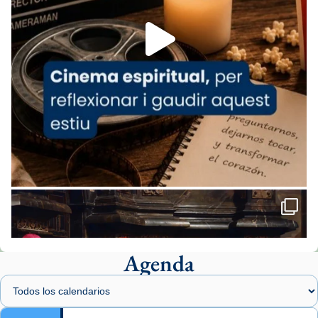
Foto
View on Facebook
·
Share
Arquebisbat de Barcelona
2 weeks ago
«Avui les santes Juliana i Semproniana ens
ajuden a alçar la mirada»
Mons. Sergi Gordo, bisbe de Tortosa, ha
presidit aquest 27 de juliol la missa de Les
Santes de Mataró.
🔗
tinyurl.com/cvu5jmbk
📸 J. Merino
Agenda
Foto
View on Facebook
·
Share