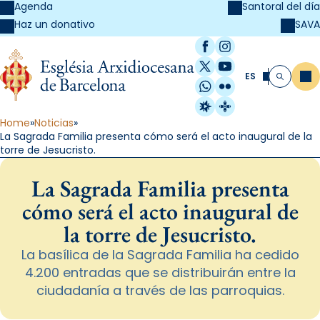
Agenda
Santoral del día
SAVA
Haz un donativo
Facebook
Instagram
X / Twitter
YouTube
ES
Me
Buscar
WhatsApp
Flickr
Radio Estel
Catalunya Cristi
Home
Noticias
La Sagrada Familia presenta cómo será el acto inaugural de la
torre de Jesucristo.
La Sagrada Familia presenta
cómo será el acto inaugural de
la torre de Jesucristo.
La basílica de la Sagrada Familia ha cedido
4.200 entradas que se distribuirán entre la
ciudadanía a través de las parroquias.