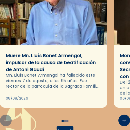
Muere Mn. Lluís Bonet Armengol,
Mons
impulsor de la causa de beatificación
conv
de Antoni Gaudí
Sec
Mn. Lluís Bonet Armengol ha fallecido este
con
viernes 7 de agosto, a los 95 años. Fue
Del 
rector de la parroquia de la Sagrada Família
un c
de Barcelona durante 25 años, entre 1993 y…
de l
08/08/2026
en l
06/0
por 