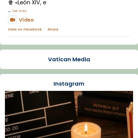
🍿 «León XIV, e
...
Ver más
Vídeo
View on Facebook
·
Share
Arquebisbat de Barcelona
1 week ago
Vatican Media
La Carmina va patir depressió. Fa gairebé
dos mesos, a l'Estadi Lluís Companys, la
jove va fer arribar el seu testimoni al papa
Instagram
Lleó XIV.
Recupera l'entrevista comp
Vatican
tican News 👇
News
www.vaticannews.va/es/iglesia/news/2026-
07/carmina-historia-depresion-papa-viaje-
espana-testimoni...