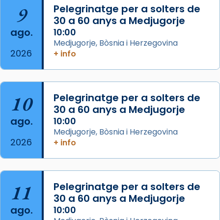
Arquebisbat de Barcelona
is at Catedral
9
Pelegrinatge per a solters de
de Barcelona.
30 a 60 anys a Medjugorje
2 weeks ago
ago.
10:00
Aquest dilluns, 27 de juliol, ha tingut lloc la
Medjugorje, Bòsnia i Herzegovina
missa d’acció de gràcies en agraïment al
2026
+ info
comitè organitzador de la visita apostòlica
del Sant Pare Lleó XIV a Barcelona, i als
col·laboradors, a la Catedral de Barcelona.
10
Pelegrinatge per a solters de
L’arquebisbe de Barcelona, el cardenal Joan
30 a 60 anys a Medjugorje
Josep Omella, ha presidit la missa i l’ha
ago.
10:00
concelebrat el bisbe auxiliar de Barcelona,
Medjugorje, Bòsnia i Herzegovina
Mons. David Abadías.
2026
+ info
📸 Dr. G. Simón
Foto
11
Pelegrinatge per a solters de
View on Facebook
·
Share
30 a 60 anys a Medjugorje
ago.
10:00
Arquebisbat de Barcelona