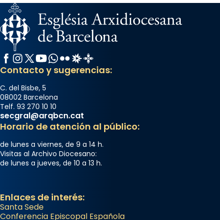
Facebook
Instagram
X / Twitter
YouTube
WhatsApp
Flickr
Radio Estel
Catalunya Cristiana
Contacto y sugerencias:
C. del Bisbe, 5
08002 Barcelona
Telf. 93 270 10 10
secgral@arqbcn.cat
Horario de atención al público:
de lunes a viernes, de 9 a 14 h.
Visitas al Archivo Diocesano:
de lunes a jueves, de 10 a 13 h.
Enlaces de interés:
Santa Sede
Conferencia Episcopal Española