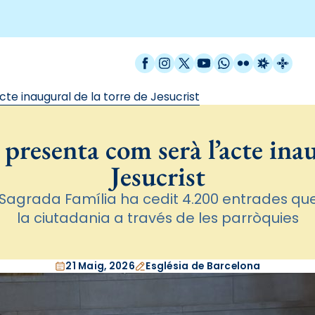
Facebook
Instagram
X / Twitter
YouTube
WhatsApp
Flickr
Radio Est
Catal
te inaugural de la torre de Jesucrist
presenta com serà l’acte inau
Jesucrist
 Sagrada Família ha cedit 4.200 entrades que
la ciutadania a través de les parròquies
21 Maig, 2026
Església de Barcelona