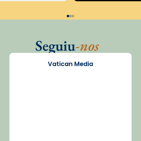
Seguiu
-nos
Vatican Media