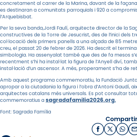
concretament al carrer de la Marina, davant de la façana
es destinaran a comunitats parroquials i 920 a compromiso
l’Arquebisbat.
Per la seva banda,Jordi Faulí, arquitecte director de la Sa
constructives de la Torre de Jesucrist, des de l’inici dels t
col·locació dels primers panells a una alçada de 85 metres,
creu, el passat 20 de febrer de 2026. Ha descrit el terminal 
simbologia. Ha assenyalat també que des de fa mesos s’est
recentment s’hi ha instal·lat la figura de l’Anyell diví, t
instal·lació d’un ascensor. A més, properament s’ha de reti
Amb aquest programa commemoratiu, la Fundació Junta C
apropar a la ciutadania la figura i l’obra d’Antoni Gaudí, 
arquitectes catalans més universals. Es pot consultar tota
sagradafamilia2026.org
.
commemoratius a
Font: Sagrada Família
Compartir
Facebook
X / Twitter
What
E