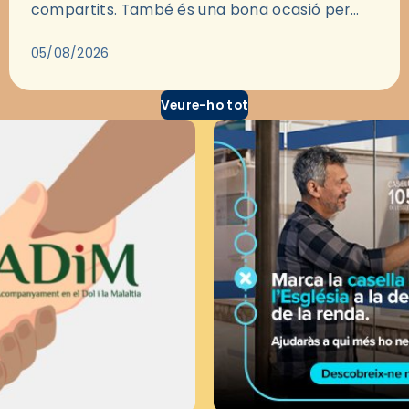
compartits. També és una bona ocasió per
deixar-se portar per una bona història i, a
través del cinema, reflexionar sobre les…
05/08/2026
Veure-ho tot