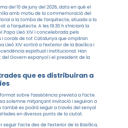
 del 10 de juny del 2026, data en què el
Família amb motiu de la commemoració del
oral a la tomba de l’arquitecte, situada a la
t a l’arquitecte. A les 19.30 h s’iniciarà la
 Papa Lleó XIV i concelebrada pels
 i corals de tot Catalunya que ompliran
a Lleó XIV sortirà a l’exterior de la Basílica i
endència espiritual i institucional. Han
t del Govern espanyol i el president de la
trades que es distribuiran a
ies
ormat sobre l’assistència prevista a l’acte.
sa solemne mitjançant invitació i seguiran a
ó també es podrà seguir a través del senyal
tal·lades en diversos punts de la ciutat.
 seguir l’acte des de l’exterior de la Basílica,