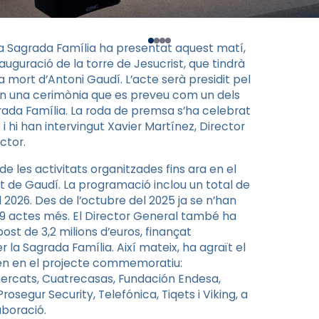
la Sagrada Família ha presentat aquest matí,
auguració de la torre de Jesucrist, que tindrà
la mort d’Antoni Gaudí. L’acte serà presidit pel
a en una cerimònia que es preveu com un dels
rada Família. La roda de premsa s’ha celebrat
t i hi han intervingut Xavier Martínez, Director
ctor.
e les activitats organitzades fins ara en el
 de Gaudí. La programació inclou un total de
 2026. Des de l’octubre del 2025 ja se n’han
s 19 actes més. El Director General també ha
 de 3,2 milions d’euros, finançat
a Sagrada Família. Així mateix, ha agraït el
pen en el projecte commemoratiu:
mercats, Cuatrecasas, Fundación Endesa,
segur Security, Telefónica, Tiqets i Viking, a
aboració.