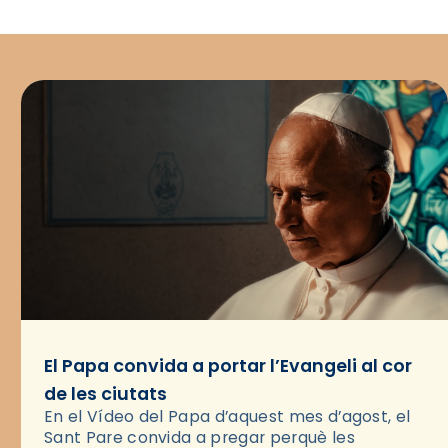
El Papa convida a portar l’Evangeli al cor
de les ciutats
En el Vídeo del Papa d’aquest mes d’agost, el
Sant Pare convida a pregar perquè les