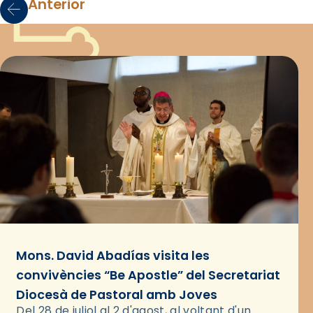
Anterior
Mons. David Abadías visita les
convivències “Be Apostle” del Secretariat
Diocesà de Pastoral amb Joves
Del 28 de juliol al 2 d'agost, al voltant d'un