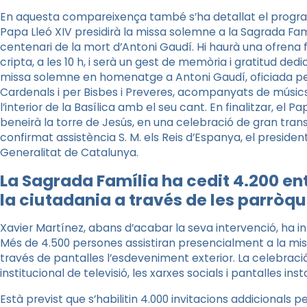
En aquesta compareixença també s’ha detallat el programa
Papa Lleó XIV presidirà la missa solemne a la Sagrada 
centenari de la mort d’Antoni Gaudí. Hi haurà una ofrena fl
cripta, a les 10 h, i serà un gest de memòria i gratitud dedica
missa solemne en homenatge a Antoni Gaudí, oficiada pel
Cardenals i per Bisbes i Preveres, acompanyats de músics
l’interior de la Basílica amb el seu cant. En finalitzar, el Pap
beneirà la torre de Jesús, en una celebració de gran transc
confirmat assistència S. M. els Reis d’Espanya, el presiden
Generalitat de Catalunya.
La Sagrada Família ha cedit 4.200 en
la ciutadania a través de les parròqu
Xavier Martínez, abans d’acabar la seva intervenció, ha inf
Més de 4.500 persones assistiran presencialment a la mis
través de pantalles l’esdeveniment exterior. La celebraci
institucional de televisió, les xarxes socials i pantalles ins
Està previst que s’habilitin 4.000 invitacions addicionals per