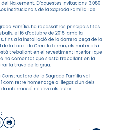
 del Naixement. D’aquestes invitacions, 3.080
s institucionals de la Sagrada Família i de
grada Família, ha repassat les principals fites
reballs, el 16 d’octubre de 2018, amb la
 fins a la instal·lació de la darrera peça de la
de la torre i la Creu: la forma, els materials i
à treballant en el revestiment interior i que
ambé ha comentat que s’està treballant en la
rar la trava de la grua.
onstructora de la Sagrada Família vol
així com retre homenatge al llegat d’un dels
 la informació relativa als actes
:
sApp
mail
Imprimir