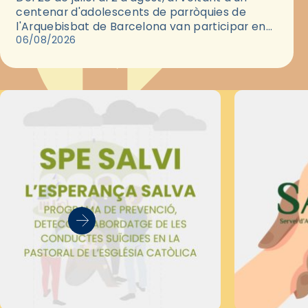
centenar d'adolescents de parròquies de
l'Arquebisbat de Barcelona van participar en
les convivències Be Apostle, organitzades pel
06/08/2026
Secretariat Diocesà de Pastoral amb…