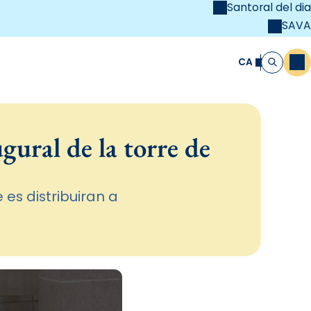
Santoral del dia
SAVA
el
unya Cristiana
CA
M
Cerca
gural de la torre de
 es distribuiran a