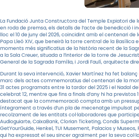
La Fundació Junta Constructora del Temple Expiatori de 
en roda de premsa, els detalls de l’acte de benedicció i in
lloc el 10 de juny del 2026, coincidint amb el centenari de 
Papa Lleó XIV, que beneirà la torre central de la Basílic
moments més significatius de la història recent de la Sag
a la Sala Creuer, situada a l’interior de la torre de Jesucris
General de la Sagrada Família, i Jordi Faulí, arquitecte dire
Durant la seva intervenció, Xavier Martínez ha fet balanç d
marc dels actes commemoratius del centenari de la mort
31 actes programats entre la tardor del 2025 i el Nadal del
celebrat 12, mentre que fins a finals d’any hi ha previsto
destacat que la commemoració compta amb un pressupost
íntegrament a través d’un pla de mecenatge impulsat per l
recolzament de les entitats col·laboradores que partici
Audioguiarte, CaixaBank, Clorian Ticketing, Condis Super
GetYourGuide, Henkel, TUI Musement, Palacios y Museos, Pro
qui ha expressat el seu sincer agraïment per la seva col·l