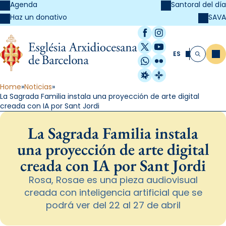
Agenda
Santoral del día
SAVA
Haz un donativo
Facebook
Instagram
X / Twitter
YouTube
ES
Me
Buscar
WhatsApp
Flickr
Radio Estel
Catalunya Cristi
Home
Noticias
La Sagrada Familia instala una proyección de arte digital
creada con IA por Sant Jordi
La Sagrada Familia instala
una proyección de arte digital
creada con IA por Sant Jordi
Rosa, Rosae es una pieza audiovisual
creada con inteligencia artificial que se
podrá ver del 22 al 27 de abril