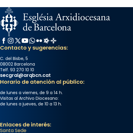
Facebook
Instagram
X / Twitter
YouTube
WhatsApp
Flickr
Radio Estel
Catalunya Cristiana
Contacto y sugerencias:
C. del Bisbe, 5
08002 Barcelona
Telf. 93 270 10 10
secgral@arqbcn.cat
Horario de atención al público:
de lunes a viernes, de 9 a 14 h.
Visitas al Archivo Diocesano:
de lunes a jueves, de 10 a 13 h.
Enlaces de interés:
Santa Sede