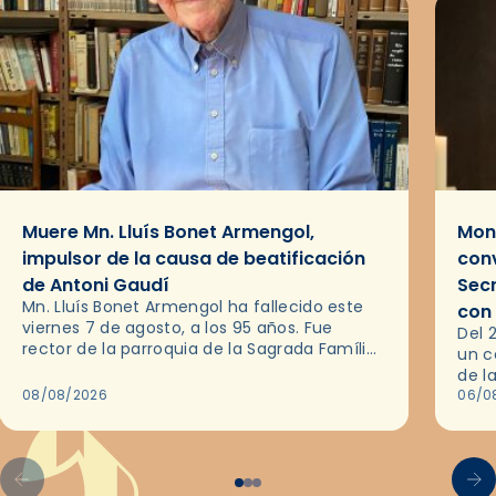
Muere Mn. Lluís Bonet Armengol,
Mons
impulsor de la causa de beatificación
conv
de Antoni Gaudí
Sec
Mn. Lluís Bonet Armengol ha fallecido este
con
viernes 7 de agosto, a los 95 años. Fue
Del 
rector de la parroquia de la Sagrada Família
un c
de Barcelona durante 25 años, entre 1993 y…
de l
08/08/2026
en l
06/0
por 