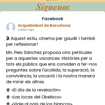
Síguenos
Facebook
Arquebisbat de Barcelona
4 days ago
🎬 Aquest estiu, cinema per gaudir i també
per reflexionar!
Mn. Peio Sánchez proposa cinc pel·lícules
per a aquestes vacances. Històries per a
tots els públics que ens conviden a fer-nos
preguntes sobre l'acollida, la superació, la
convivència, la vocació i la nostra manera
de mirar els altres.
🍿 «El día de la revelación»
🍿 «Las locas del Obelisco»
🍿 «Viaje al país de los blancos»