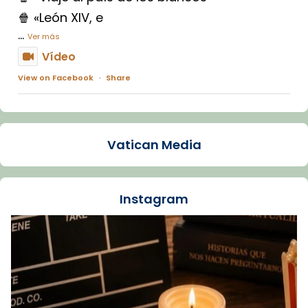
🍿 «León XIV, e
...
Ver más
Vídeo
View on Facebook
·
Share
Arquebisbat de Barcelona
1 week ago
Vatican Media
La Carmina va patir depressió. Fa gairebé
dos mesos, a l'Estadi Lluís Companys, la
jove va fer arribar el seu testimoni al papa
Instagram
Lleó XIV.
Recupera l'entrevista comp
Vatican
tican News 👇
News
www.vaticannews.va/es/iglesia/news/2026-
07/carmina-historia-depresion-papa-viaje-
espana-testimoni...