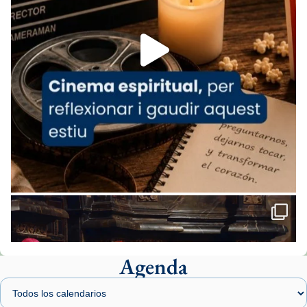
Foto
View on Facebook
·
Share
Arquebisbat de Barcelona
2 weeks ago
«Avui les santes Juliana i Semproniana ens
ajuden a alçar la mirada»
Mons. Sergi Gordo, bisbe de Tortosa, ha
presidit aquest 27 de juliol la missa de Les
Santes de Mataró.
🔗
tinyurl.com/cvu5jmbk
📸 J. Merino
Agenda
Foto
View on Facebook
·
Share