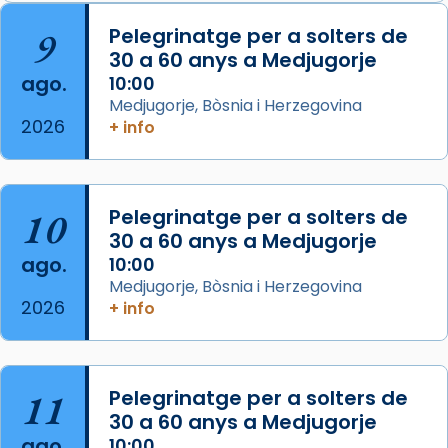
Arquebisbat de Barcelona
is at Catedral
9
Pelegrinatge per a solters de
de Barcelona.
30 a 60 anys a Medjugorje
2 weeks ago
ago.
10:00
Aquest dilluns, 27 de juliol, ha tingut lloc la
Medjugorje, Bòsnia i Herzegovina
missa d’acció de gràcies en agraïment al
2026
+ info
comitè organitzador de la visita apostòlica
del Sant Pare Lleó XIV a Barcelona, i als
col·laboradors, a la Catedral de Barcelona.
10
Pelegrinatge per a solters de
L’arquebisbe de Barcelona, el cardenal Joan
30 a 60 anys a Medjugorje
Josep Omella, ha presidit la missa i l’ha
ago.
10:00
concelebrat el bisbe auxiliar de Barcelona,
Medjugorje, Bòsnia i Herzegovina
Mons. David Abadías.
2026
+ info
📸 Dr. G. Simón
Foto
11
Pelegrinatge per a solters de
View on Facebook
·
Share
30 a 60 anys a Medjugorje
ago.
10:00