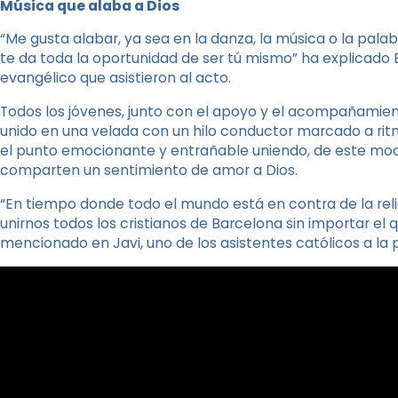
Música que alaba a Dios
“Me gusta alabar, ya sea en la danza, la música o la palab
te da toda la oportunidad de ser tú mismo” ha explicado
evangélico que asistieron al acto.
Todos los jóvenes, junto con el apoyo y el acompañamien
unido en una velada con un hilo conductor marcado a ri
el punto emocionante y entrañable uniendo, de este mod
comparten un sentimiento de amor a Dios.
“En tiempo donde todo el mundo está en contra de la relig
unirnos todos los cristianos de Barcelona sin importar el 
mencionado en Javi, uno de los asistentes católicos a la p