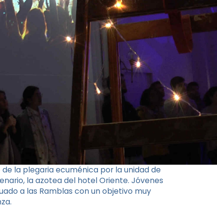
 de la plegaria ecuménica por la unidad de
nario, la azotea del hotel Oriente. Jóvenes
ituado a las Ramblas con un objetivo muy
za.