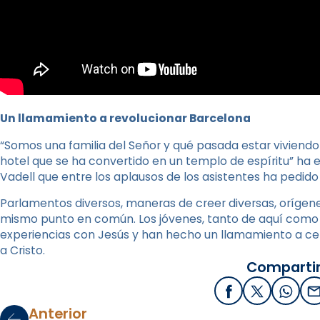
Un llamamiento a revolucionar Barcelona
“Somos una familia del Señor y qué pasada estar viviendo
hotel que se ha convertido en un templo de espíritu” ha e
Vadell que entre los aplausos de los asistentes ha pedido
Parlamentos diversos, maneras de creer diversas, orígene
mismo punto en común. Los jóvenes, tanto de aquí como 
experiencias con Jesús y han hecho un llamamiento a cel
a Cristo.
Compartir
Facebook
X / Twitter
What
E
Anterior