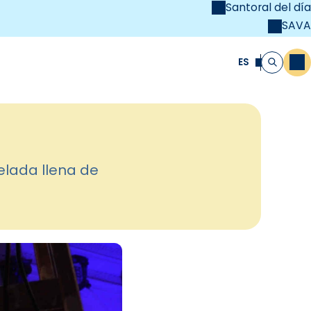
Santoral del día
SAVA
el
unya Cristiana
ES
M
Buscar
elada llena de