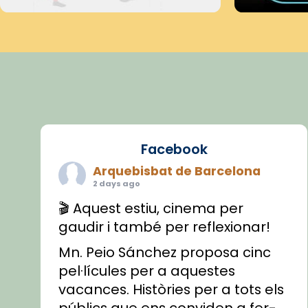
Facebook
Arquebisbat de Barcelona
2 days ago
🎬 Aquest estiu, cinema per
gaudir i també per reflexionar!
Mn. Peio Sánchez proposa cinc
pel·lícules per a aquestes
vacances. Històries per a tots els
públics que ens conviden a fer-