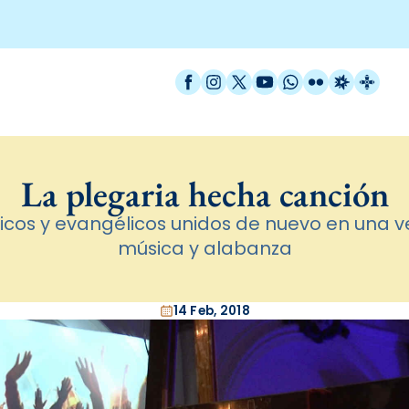
Facebook
Instagram
X / Twitter
YouTube
WhatsApp
Flickr
Radio Est
Catal
La plegaria hecha canción
icos y evangélicos unidos de nuevo en una v
música y alabanza
14 Feb, 2018