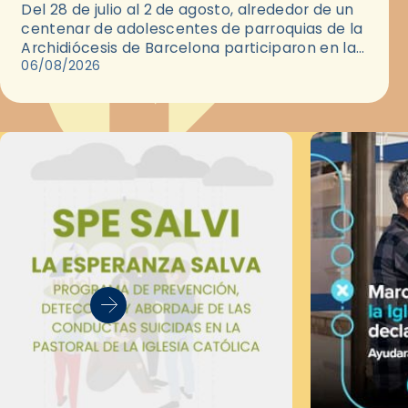
Del 28 de julio al 2 de agosto, alrededor de un
centenar de adolescentes de parroquias de la
Archidiócesis de Barcelona participaron en las
convivencias Be Apostle, organizadas por el
06/08/2026
Secretariado Diocesano…