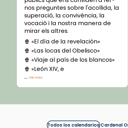
nos preguntes sobre l'acollida, la
superació, la convivència, la
vocació i la nostra manera de
mirar els altres.
🍿 «El día de la revelación»
🍿 «Las locas del Obelisco»
🍿 «Viaje al país de los blancos»
🍿 «León XIV, e
...
Ver más
Vídeo
View on Facebook
·
Share
Arquebisbat de Barcelona
1 week ago
Todos los calendarios
Cardenal O
La Carmina va patir depressió.