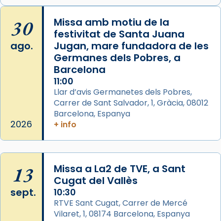
Arquebisbat de Barcelona
is at Catedral
30
Missa amb motiu de la
de Barcelona.
festivitat de Santa Juana
2 weeks ago
ago.
Jugan, mare fundadora de les
Aquest dilluns, 27 de juliol, ha tingut lloc la
Germanes dels Pobres, a
missa d’acció de gràcies en agraïment al
Barcelona
comitè organitzador de la visita apostòlica
11:00
del Sant Pare Lleó XIV a Barcelona, i als
Llar d’avis Germanetes dels Pobres,
col·laboradors, a la Catedral de Barcelona.
Carrer de Sant Salvador, 1, Gràcia, 08012
Barcelona, Espanya
L’arquebisbe de Barcelona, el cardenal Joan
2026
+ info
Josep Omella, ha presidit la missa i l’ha
concelebrat el bisbe auxiliar de Barcelona,
Mons. David Abadías.
13
Missa a La2 de TVE, a Sant
📸 Dr. G. Simón
Cugat del Vallès
Foto
sept.
10:30
View on Facebook
·
Share
RTVE Sant Cugat, Carrer de Mercé
Vilaret, 1, 08174 Barcelona, Espanya