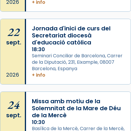
2026
+ info
Arquebisbat de Barcelona
2 weeks ago
Memòria de les santes Juliana i
Semproniana, verges i màrtirs.
22
Jornada d'inici de curs del
Secretariat diocesà
Acompanyant la història de sant Cugat, a
sept.
d'educació catòlica
partir de l’Edat Mitjana sorgeix la tradició
18:30
que les santes Juliana (“relatiu a Júlia”) i
Seminari Conciliar de Barcelona, Carrer
Semproniana (“relatiu a Semprònia =
de la Diputació, 231, Eixample, 08007
eterna”) són deixebles seves. I l’any 1667, el
Barcelona, Espanya
frare Joan Gaspar Roig, afirma en una obra
2026
+ info
que les santes són filles de l’antiga Iluro.
Mataró en reivindicarà les relíq
...
Ver más
24
Missa amb motiu de la
Foto
Solemnitat de la Mare de Déu
sept.
de la Mercè
View on Facebook
·
Share
10:30
Basílica de la Mercè, Carrer de la Mercè,