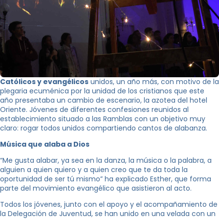
Católicos y evangélicos
unidos, un año más, con motivo de la
plegaria ecuménica por la unidad de los cristianos que este
año presentaba un cambio de escenario, la azotea del hotel
Oriente. Jóvenes de diferentes confesiones reunidos al
establecimiento situado a las Ramblas con un objetivo muy
claro: rogar todos unidos compartiendo cantos de alabanza.
Música que alaba a Dios
“Me gusta alabar, ya sea en la danza, la música o la palabra, a
alguien a quien quiero y a quien creo que te da toda la
oportunidad de ser tú mismo” ha explicado Esther, que forma
parte del movimiento evangélico que asistieron al acto.
Todos los jóvenes, junto con el apoyo y el acompañamiento de
la Delegación de Juventud, se han unido en una velada con un