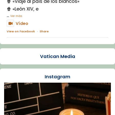
🍿 «Viaje al país de los blancos»
🍿 «León XIV, e
...
Ver más
Vídeo
View on Facebook
·
Share
Arquebisbat de Barcelona
1 week ago
Vatican Media
La Carmina va patir depressió. Fa gairebé
dos mesos, a l'Estadi Lluís Companys, la
jove va fer arribar el seu testimoni al papa
Instagram
Lleó XIV.
Recupera l'entrevista comp
Vatican
tican News 👇
News
www.vaticannews.va/es/iglesia/news/2026-
07/carmina-historia-depresion-papa-viaje-