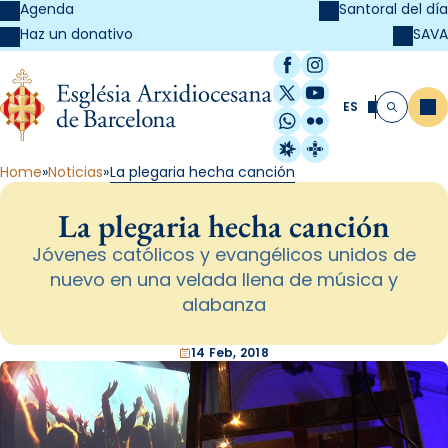
Agenda
Santoral del día
SAVA
Haz un donativo
Facebook
Instagram
X / Twitter
YouTube
ES
Me
Buscar
WhatsApp
Flickr
Radio Estel
Catalunya Cristi
Home
Noticias
La plegaria hecha canción
La plegaria hecha canción
Jóvenes católicos y evangélicos unidos de
nuevo en una velada llena de música y
alabanza
14 Feb, 2018