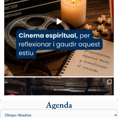
espana-testimoni...
Foto
View on Facebook
·
Share
Arquebisbat de Barcelona
2 weeks ago
«Avui les santes Juliana i Semproniana ens
ajuden a alçar la mirada»
Mons. Sergi Gordo, bisbe de Tortosa, ha
presidit aquest 27 de juliol la missa de Les
Santes de Mataró.
🔗
tinyurl.com/cvu5jmbk
📸 J. Merino
Agenda
Foto
View on Facebook
·
Share