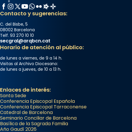
Facebook
Instagram
X / Twitter
YouTube
WhatsApp
Flickr
Radio Estel
Catalunya Cristiana
Contacto y sugerencias:
C. del Bisbe, 5
08002 Barcelona
Telf. 93 270 10 10
secgral@arqbcn.cat
Horario de atención al público:
de lunes a viernes, de 9 a 14 h.
Visitas al Archivo Diocesano:
de lunes a jueves, de 10 a 13 h.
Enlaces de interés:
Santa Sede
Conferencia Episcopal Española
Conferencia Episcopal Tarraconense
Catedral de Barcelona
Seminario Conciliar de Barcelona
Basílica de la Sagrada Familia
Año Gaudí 2026