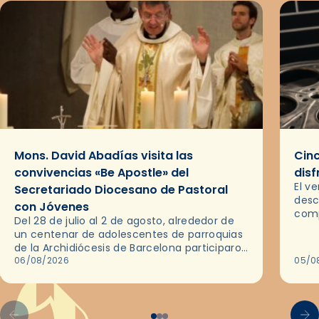
Mons. David Abadías visita las
Cinc
convivencias «Be Apostle» del
disf
El v
Secretariado Diocesano de Pastoral
desc
con Jóvenes
comp
Del 28 de julio al 2 de agosto, alrededor de
ocas
un centenar de adolescentes de parroquias
histo
de la Archidiócesis de Barcelona participaron
sobr
en las convivencias Be Apostle, organizadas
06/08/2026
05/0
por el Secretariado Diocesano…