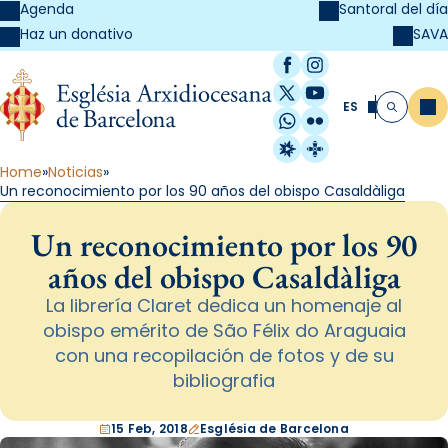
Agenda
Santoral del día
SAVA
Haz un donativo
Facebook
Instagram
X / Twitter
YouTube
ES
Me
Buscar
WhatsApp
Flickr
Radio Estel
Catalunya Cristi
Home
Noticias
Un reconocimiento por los 90 años del obispo Casaldàliga
Un reconocimiento por los 90
años del obispo Casaldàliga
La librería Claret dedica un homenaje al
obispo emérito de São Félix do Araguaia
con una recopilación de fotos y de su
bibliografia
15 Feb, 2018
Església de Barcelona