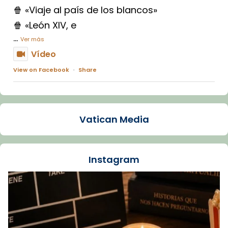
🍿 «Viaje al país de los blancos»
🍿 «León XIV, e
...
Ver más
Vídeo
View on Facebook
·
Share
Arquebisbat de Barcelona
1 week ago
Vatican Media
La Carmina va patir depressió. Fa gairebé
dos mesos, a l'Estadi Lluís Companys, la
jove va fer arribar el seu testimoni al papa
Instagram
Lleó XIV.
Recupera l'entrevista comp
Vatican
tican News 👇
News
www.vaticannews.va/es/iglesia/news/2026-
07/carmina-historia-depresion-papa-viaje-