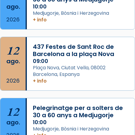
ago.
10:00
Arquebisbat de Barcelona
Medjugorje, Bòsnia i Herzegovina
2 weeks ago
2026
+ info
Memòria de les santes Juliana i
Semproniana, verges i màrtirs.
Acompanyant la història de sant Cugat, a
12
437 Festes de Sant Roc de
partir de l’Edat Mitjana sorgeix la tradició
Barcelona a la plaça Nova
que les santes Juliana (“relatiu a Júlia”) i
ago.
09:00
Semproniana (“relatiu a Semprònia =
Plaça Nova, Ciutat Vella, 08002
eterna”) són deixebles seves. I l’any 1667, el
Barcelona, Espanya
2026
frare Joan Gaspar Roig, afirma en una obra
+ info
que les santes són filles de l’antiga Iluro.
Mataró en reivindicarà les relíq
...
Ver más
12
Pelegrinatge per a solters de
Foto
30 a 60 anys a Medjugorje
ago.
10:00
View on Facebook
·
Share
Medjugorje, Bòsnia i Herzegovina