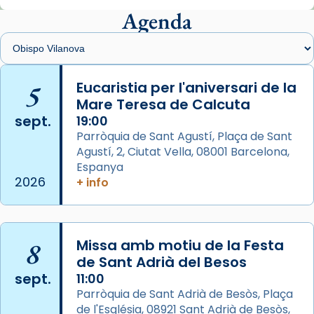
Agenda
Foto
View on Facebook
·
Share
Arquebisbat de Barcelona
is at Catedral
5
Eucaristia per l'aniversari de la
de Barcelona.
Mare Teresa de Calcuta
2 weeks ago
sept.
19:00
Aquest dilluns, 27 de juliol, ha tingut lloc la
Parròquia de Sant Agustí, Plaça de Sant
missa d’acció de gràcies en agraïment al
Agustí, 2, Ciutat Vella, 08001 Barcelona,
comitè organitzador de la visita apostòlica
Espanya
del Sant Pare Lleó XIV a Barcelona, i als
2026
+ info
col·laboradors, a la Catedral de Barcelona.
L’arquebisbe de Barcelona, el cardenal Joan
Josep Omella, ha presidit la missa i l’ha
8
Missa amb motiu de la Festa
concelebrat el bisbe auxiliar de Barcelona,
de Sant Adrià del Besos
Mons. David Abadías.
sept.
11:00
Parròquia de Sant Adrià de Besòs, Plaça
📸 Dr. G. Simón
de l'Església, 08921 Sant Adrià de Besòs,