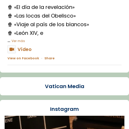
🍿 «El día de la revelación»
🍿 «Las locas del Obelisco»
🍿 «Viaje al país de los blancos»
🍿 «León XIV, e
...
Ver más
Vídeo
View on Facebook
·
Share
Arquebisbat de Barcelona
1 week ago
Vatican Media
La Carmina va patir depressió. Fa gairebé
dos mesos, a l'Estadi Lluís Companys, la
jove va fer arribar el seu testimoni al papa
Instagram
Lleó XIV.
Recupera l'entrevista comp
Vatican