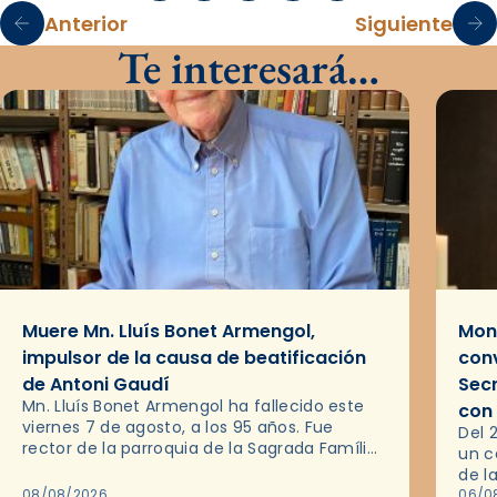
Anterior
Siguiente
Te interesará…
Muere Mn. Lluís Bonet Armengol,
Mons
impulsor de la causa de beatificación
conv
de Antoni Gaudí
Sec
Mn. Lluís Bonet Armengol ha fallecido este
con
viernes 7 de agosto, a los 95 años. Fue
Del 
rector de la parroquia de la Sagrada Família
un c
de Barcelona durante 25 años, entre 1993 y…
de l
08/08/2026
en l
06/0