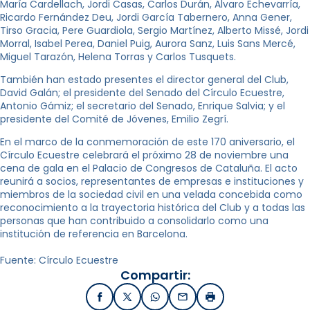
María Cardellach, Jordi Casas, Carlos Durán, Álvaro Echevarría,
Ricardo Fernández Deu, Jordi García Tabernero, Anna Gener,
Tirso Gracia, Pere Guardiola, Sergio Martínez, Alberto Missé, Jordi
Morral, Isabel Perea, Daniel Puig, Aurora Sanz, Luis Sans Mercé,
Miguel Tarazón, Helena Torras y Carlos Tusquets.
También han estado presentes el director general del Club,
David Galán; el presidente del Senado del Círculo Ecuestre,
Antonio Gámiz; el secretario del Senado, Enrique Salvia; y el
presidente del Comité de Jóvenes, Emilio Zegrí.
En el marco de la conmemoración de este 170 aniversario, el
Círculo Ecuestre celebrará el próximo 28 de noviembre una
cena de gala en el Palacio de Congresos de Cataluña. El acto
reunirá a socios, representantes de empresas e instituciones y
miembros de la sociedad civil en una velada concebida como
reconocimiento a la trayectoria histórica del Club y a todas las
personas que han contribuido a consolidarlo como una
institución de referencia en Barcelona.
Fuente: Círculo Ecuestre
Compartir:
Facebook
X / Twitter
WhatsApp
Email
Imprimir