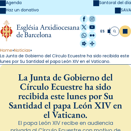
Agenda
Santoral del día
SAVA
Haz un donativo
Facebook
Instagram
X / Twitter
YouTube
ES
Me
Buscar
WhatsApp
Flickr
Radio Estel
Catalunya Cristi
Home
Noticias
La Junta de Gobierno del Círculo Ecuestre ha sido recibida este
lunes por Su Santidad el papa León XIV en el Vaticano.
La Junta de Gobierno del
Círculo Ecuestre ha sido
recibida este lunes por Su
Santidad el papa León XIV en
el Vaticano.
El papa León XIV recibe en audiencia
privada al Círculo Ecuestre con motivo de