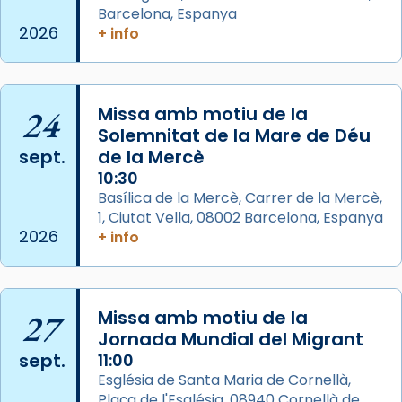
Foto
Barcelona, Espanya
2026
+ info
View on Facebook
·
Share
Arquebisbat de Barcelona
2 weeks ago
24
Missa amb motiu de la
Memòria de les santes Juliana i
Solemnitat de la Mare de Déu
sept.
de la Mercè
Semproniana, verges i màrtirs.
10:30
Acompanyant la història de sant Cugat, a
Basílica de la Mercè, Carrer de la Mercè,
partir de l’Edat Mitjana sorgeix la tradició
1, Ciutat Vella, 08002 Barcelona, Espanya
que les santes Juliana (“relatiu a Júlia”) i
2026
+ info
Semproniana (“relatiu a Semprònia =
eterna”) són deixebles seves. I l’any 1667, el
frare Joan Gaspar Roig, afirma en una obra
27
Missa amb motiu de la
que les santes són filles de l’antiga Iluro.
Jornada Mundial del Migrant
Mataró en reivindicarà les relíq
sept.
11:00
...
Ver más
Església de Santa Maria de Cornellà,
Foto
Plaça de l'Església, 08940 Cornellà de