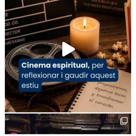
tican News 👇
News
www.vaticannews.va/es/iglesia/news/2026-
07/carmina-historia-depresion-papa-viaje-
espana-testimoni...
Foto
View on Facebook
·
Share
Arquebisbat de Barcelona
2 weeks ago
«Avui les santes Juliana i Semproniana ens
ajuden a alçar la mirada»
Mons. Sergi Gordo, bisbe de Tortosa, ha
presidit aquest 27 de juliol la missa de Les
Santes de Mataró.
🔗
tinyurl.com/cvu5jmbk
📸 J. Merino