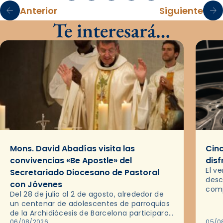
Anterior
Siguiente
Te interesará…
Mons. David Abadías visita las
Cinc
convivencias «Be Apostle» del
disf
El v
Secretariado Diocesano de Pastoral
desc
con Jóvenes
comp
Del 28 de julio al 2 de agosto, alrededor de
ocas
un centenar de adolescentes de parroquias
histo
de la Archidiócesis de Barcelona participaron
sobr
en las convivencias Be Apostle, organizadas
06/08/2026
05/0