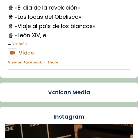
🍿 «El día de la revelación»
🍿 «Las locas del Obelisco»
🍿 «Viaje al país de los blancos»
🍿 «León XIV, e
...
Ver más
Vídeo
View on Facebook
·
Share
Arquebisbat de Barcelona
1 week ago
Vatican Media
La Carmina va patir depressió. Fa gairebé
dos mesos, a l'Estadi Lluís Companys, la
jove va fer arribar el seu testimoni al papa
Instagram
Lleó XIV.
Recupera l'entrevista comp
Vatican