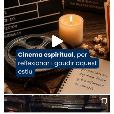
tican News 👇
News
www.vaticannews.va/es/iglesia/news/2026-
07/carmina-historia-depresion-papa-viaje-
espana-testimoni...
Foto
View on Facebook
·
Share
Arquebisbat de Barcelona
2 weeks ago
«Avui les santes Juliana i Semproniana ens
ajuden a alçar la mirada»
Mons. Sergi Gordo, bisbe de Tortosa, ha
presidit aquest 27 de juliol la missa de Les
Santes de Mataró.
🔗
tinyurl.com/cvu5jmbk
📸 J. Merino