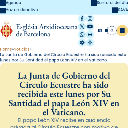
Agenda
Santoral del día
SAVA
Haz un donativo
Facebook
Instagram
X / Twitter
YouTube
ES
Me
Buscar
WhatsApp
Flickr
Radio Estel
Catalunya Cristi
Home
Noticias
La Junta de Gobierno del Círculo Ecuestre ha sido recibida este
lunes por Su Santidad el papa León XIV en el Vaticano.
La Junta de Gobierno del
Círculo Ecuestre ha sido
recibida este lunes por Su
Santidad el papa León XIV en
el Vaticano.
El papa León XIV recibe en audiencia
privada al Círculo Ecuestre con motivo de