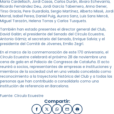
María Cardellach, Jordi Casas, Carlos Durán, Álvaro Echevarría,
Ricardo Fernández Deu, Jordi García Tabernero, Anna Gener,
Tirso Gracia, Pere Guardiola, Sergio Martínez, Alberto Missé, Jordi
Morral, Isabel Perea, Daniel Puig, Aurora Sanz, Luis Sans Mercé,
Miguel Tarazón, Helena Torras y Carlos Tusquets.
También han estado presentes el director general del Club,
David Galán; el presidente del Senado del Círculo Ecuestre,
Antonio Gámiz; el secretario del Senado, Enrique Salvia; y el
presidente del Comité de Jóvenes, Emilio Zegrí.
En el marco de la conmemoración de este 170 aniversario, el
Círculo Ecuestre celebrará el próximo 28 de noviembre una
cena de gala en el Palacio de Congresos de Cataluña. El acto
reunirá a socios, representantes de empresas e instituciones y
miembros de la sociedad civil en una velada concebida como
reconocimiento a la trayectoria histórica del Club y a todas las
personas que han contribuido a consolidarlo como una
institución de referencia en Barcelona.
Fuente: Círculo Ecuestre
Compartir:
Facebook
X / Twitter
WhatsApp
Email
Imprimir