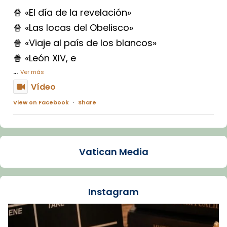
🍿 «El día de la revelación»
🍿 «Las locas del Obelisco»
🍿 «Viaje al país de los blancos»
🍿 «León XIV, e
...
Ver más
Vídeo
View on Facebook
·
Share
Arquebisbat de Barcelona
1 week ago
Vatican Media
La Carmina va patir depressió. Fa gairebé
dos mesos, a l'Estadi Lluís Companys, la
jove va fer arribar el seu testimoni al papa
Instagram
Lleó XIV.
Recupera l'entrevista comp
Vatican