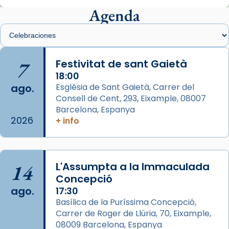
Agenda
Foto
View on Facebook
·
Share
Arquebisbat de Barcelona
is at Catedral
7
Festivitat de sant Gaietà
de Barcelona.
2 weeks ago
18:00
ago.
Església de Sant Gaietà, Carrer del
Aquest dilluns, 27 de juliol, ha tingut lloc la
Consell de Cent, 293, Eixample, 08007
missa d’acció de gràcies en agraïment al
Barcelona, Espanya
comitè organitzador de la visita apostòlica
2026
+ info
del Sant Pare Lleó XIV a Barcelona, i als
col·laboradors, a la Catedral de Barcelona.
L’arquebisbe de Barcelona, el cardenal Joan
14
L'Assumpta a la Immaculada
Josep Omella, ha presidit la missa i l’ha
Concepció
concelebrat el bisbe auxiliar de Barcelona,
ago.
17:30
Mons. David Abadías.
Basílica de la Puríssima Concepció,
Carrer de Roger de Llúria, 70, Eixample,
📸 Dr. G. Simón
08009 Barcelona, Espanya