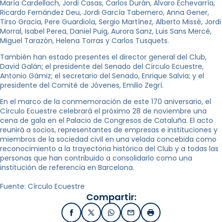
María Cardellach, Jordi Casas, Carlos Durán, Álvaro Echevarría,
Ricardo Fernández Deu, Jordi García Tabernero, Anna Gener,
Tirso Gracia, Pere Guardiola, Sergio Martínez, Alberto Missé, Jordi
Morral, Isabel Perea, Daniel Puig, Aurora Sanz, Luis Sans Mercé,
Miguel Tarazón, Helena Torras y Carlos Tusquets.
También han estado presentes el director general del Club,
David Galán; el presidente del Senado del Círculo Ecuestre,
Antonio Gámiz; el secretario del Senado, Enrique Salvia; y el
presidente del Comité de Jóvenes, Emilio Zegrí.
En el marco de la conmemoración de este 170 aniversario, el
Círculo Ecuestre celebrará el próximo 28 de noviembre una
cena de gala en el Palacio de Congresos de Cataluña. El acto
reunirá a socios, representantes de empresas e instituciones y
miembros de la sociedad civil en una velada concebida como
reconocimiento a la trayectoria histórica del Club y a todas las
personas que han contribuido a consolidarlo como una
institución de referencia en Barcelona.
Fuente: Círculo Ecuestre
Compartir:
Facebook
X / Twitter
WhatsApp
Email
Imprimir