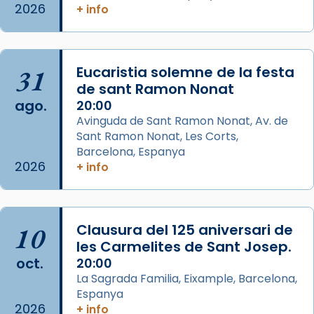
Foto
2026
+ info
View on Facebook
·
Share
Arquebisbat de Barcelona
31
Eucaristia solemne de la festa
2 weeks ago
de sant Ramon Nonat
ago.
Memòria de les santes Juliana i
20:00
Avinguda de Sant Ramon Nonat, Av. de
Semproniana, verges i màrtirs.
Sant Ramon Nonat, Les Corts,
Acompanyant la història de sant Cugat, a
Barcelona, Espanya
partir de l’Edat Mitjana sorgeix la tradició
2026
+ info
que les santes Juliana (“relatiu a Júlia”) i
Semproniana (“relatiu a Semprònia =
eterna”) són deixebles seves. I l’any 1667, el
10
Clausura del 125 aniversari de
frare Joan Gaspar Roig, afirma en una obra
les Carmelites de Sant Josep.
que les santes són filles de l’antiga Iluro.
oct.
20:00
Mataró en reivindicarà les relíq
La Sagrada Familia, Eixample, Barcelona,
...
Ver más
Espanya
2026
Foto
+ info