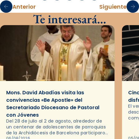
Anterior
Siguiente
Te interesará…
Mons. David Abadías visita las
Cinc
convivencias «Be Apostle» del
disf
El v
Secretariado Diocesano de Pastoral
desc
con Jóvenes
comp
Del 28 de julio al 2 de agosto, alrededor de
ocas
un centenar de adolescentes de parroquias
histo
de la Archidiócesis de Barcelona participaron
sobr
en las convivencias Be Apostle, organizadas
06/08/2026
05/0