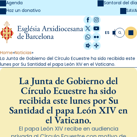
Agenda
Santoral del día
SAVA
Haz un donativo
Facebook
Instagram
X / Twitter
YouTube
ES
Me
Buscar
WhatsApp
Flickr
Radio Estel
Catalunya Cristi
Home
Noticias
La Junta de Gobierno del Círculo Ecuestre ha sido recibida este
lunes por Su Santidad el papa León XIV en el Vaticano.
La Junta de Gobierno del
Círculo Ecuestre ha sido
recibida este lunes por Su
Santidad el papa León XIV en
el Vaticano.
El papa León XIV recibe en audiencia
privada al Círculo Ecuestre con motivo de