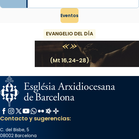
View on Facebook
·
Share
Eventos
EVANGELIO DEL DÍA
(Mt 16,24-28)
Facebook
Instagram
X / Twitter
YouTube
WhatsApp
Flickr
Radio Estel
Catalunya Cristiana
Contacto y sugerencias:
C. del Bisbe, 5
08002 Barcelona