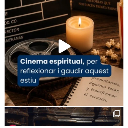
tican News 👇
News
www.vaticannews.va/es/iglesia/news/2026-
07/carmina-historia-depresion-papa-viaje-
espana-testimoni...
Foto
View on Facebook
·
Share
Arquebisbat de Barcelona
1 week ago
«Avui les santes Juliana i Semproniana ens
ajuden a alçar la mirada»
Mons. Sergi Gordo, bisbe de Tortosa, ha
presidit aquest 27 de juliol la missa de Les
Santes de Mataró.
🔗
tinyurl.com/cvu5jmbk
📸 J. Merino