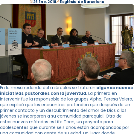
26 Ene, 2018
Església de Barcelona
En la mesa redonda del miércoles se trataron
algunas nuevas
iniciativas pastorales con la juventud
. La primera en
intervenir fue la responsable de los grupos Alpha, Teresa Valero,
que explicó que los encuentros pretenden que después de un
primer contacto y un descubrimiento del amor de Dios a los
jóvenes se incorporen a su comunidad parroquial. Otro de
estos nuevos métodos es Life Teen, un proyecto para
adolescentes que durante seis años están acompañados por
una comunidad con gente de su edad, un lugar donde