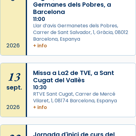
Germanes dels Pobres, a
missa d’acció de gràcies en agraïment al
Barcelona
comitè organitzador de la visita apostòlica
11:00
del Sant Pare Lleó XIV a Barcelona, i als
Llar d’avis Germanetes dels Pobres,
col·laboradors, a la Catedral de Barcelona.
Carrer de Sant Salvador, 1, Gràcia, 08012
Barcelona, Espanya
L’arquebisbe de Barcelona, el cardenal Joan
2026
+ info
Josep Omella, ha presidit la missa i l’ha
concelebrat el bisbe auxiliar de Barcelona,
Mons. David Abadías.
13
Missa a La2 de TVE, a Sant
📸 Dr. G. Simón
Cugat del Vallès
Foto
sept.
10:30
View on Facebook
·
Share
RTVE Sant Cugat, Carrer de Mercé
Vilaret, 1, 08174 Barcelona, Espanya
2026
+ info
Arquebisbat de Barcelona
2 weeks ago
Memòria de les santes Juliana i
Semproniana, verges i màrtirs.
Jornada d'inici de curs del