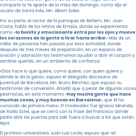
compartir la fe aparte de la misa del domingo, como dijo el
vicario de Santa Inés, Mn. Albert Soles.
Por su parte, el rector de la parroquia de Betlem, Mn. Joan
Costa, habló de los retiros de Emaús, donde se experimenta
como «
lo bonito y emocionante entra por los ojos y mueve
los corazones de la gente a tirar hacia arriba
«. Más de un
millar de personas han pasado por esta actividad, donde
después de tres meses de preparación, en un espacio de
oración y adoración los testimonios ayudan a abrir el corazón y
sentirse querido, en un ambiente de confianza.
«Dios hace lo que quiere, como quiere, con quien quiere y
donde le da la gana», expuso el delegado diocesano de
juventud de Barcelona, ​​Mn. Bruno Bérchez, que expuso su
testimonio de conversión. Añadió que a pesar de algunas voces
pesimistas, en este momento «
hay mucha gente que hace
muchas cosas, y muy buenas en Barcelona
«, que él ha
conocido de primera mano. El moderador fue Ignacio Miranda,
de Radio Estel, que se cerró con la frase del Francisco donde
pedía abrir las puertas para salir fuera a buscar a los que están
lejos.
El profesor universitario Juan Luis Lorda, expuso que «el