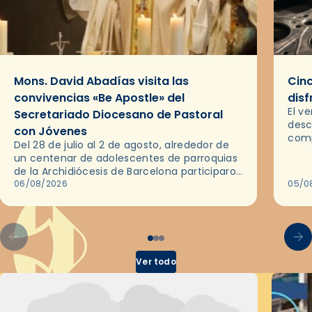
Mons. David Abadías visita las
Cinc
convivencias «Be Apostle» del
disf
El v
Secretariado Diocesano de Pastoral
desc
con Jóvenes
comp
Del 28 de julio al 2 de agosto, alrededor de
ocas
un centenar de adolescentes de parroquias
histo
de la Archidiócesis de Barcelona participaron
sobr
en las convivencias Be Apostle, organizadas
06/08/2026
05/0
por el Secretariado Diocesano…
Ver todo