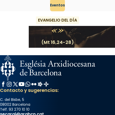
Eventos
EVANGELIO DEL DÍA
(Mt 16,24-28)
Facebook
Instagram
X / Twitter
YouTube
WhatsApp
Flickr
Radio Estel
Catalunya Cristiana
Contacto y sugerencias:
C. del Bisbe, 5
08002 Barcelona
Telf. 93 270 10 10
secgral@arqbcn.cat