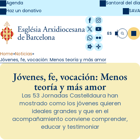
Agenda
Santoral del día
SAVA
Haz un donativo
Facebook
Instagram
X / Twitter
YouTube
ES
Me
Buscar
WhatsApp
Flickr
Radio Estel
Catalunya Cristi
Home
Noticias
Jóvenes, fe, vocación: Menos teoría y más amor
Jóvenes, fe, vocación: Menos
teoría y más amor
Las 53 Jornadas Castelldaura han
mostrado como los jóvenes quieren
ideales grandes y que en el
acompañamiento conviene comprender,
educar y testimoniar