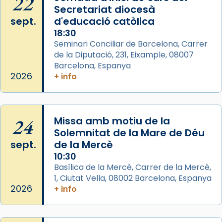
22
Secretariat diocesà
Acompanyant la història de sant Cugat, a
sept.
d'educació catòlica
partir de l’Edat Mitjana sorgeix la tradició
18:30
que les santes Juliana (“relatiu a Júlia”) i
Seminari Conciliar de Barcelona, Carrer
Semproniana (“relatiu a Semprònia =
de la Diputació, 231, Eixample, 08007
eterna”) són deixebles seves. I l’any 1667, el
Barcelona, Espanya
frare Joan Gaspar Roig, afirma en una obra
2026
+ info
que les santes són filles de l’antiga Iluro.
Mataró en reivindicarà les relíq
...
Ver más
24
Missa amb motiu de la
Foto
Solemnitat de la Mare de Déu
sept.
de la Mercè
View on Facebook
·
Share
10:30
Basílica de la Mercè, Carrer de la Mercè,
1, Ciutat Vella, 08002 Barcelona, Espanya
2026
+ info