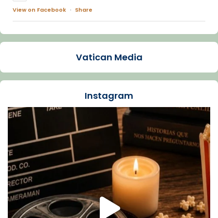
View on Facebook
·
Share
Arquebisbat de Barcelona
1 week ago
Vatican Media
La Carmina va patir depressió. Fa gairebé
dos mesos, a l'Estadi Lluís Companys, la
jove va fer arribar el seu testimoni al papa
Instagram
Lleó XIV.
Recupera l'entrevista comp
Vatican
tican News 👇
News
www.vaticannews.va/es/iglesia/news/2026-
07/carmina-historia-depresion-papa-viaje-
espana-testimoni...
Foto
View on Facebook
·
Share