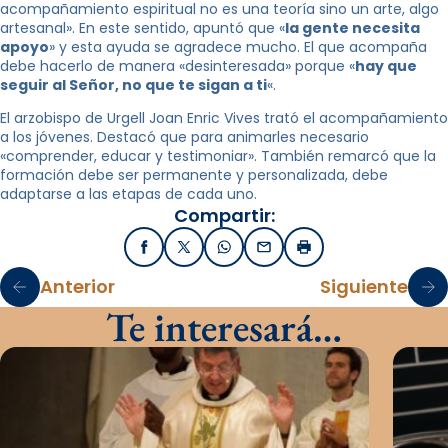
acompañamiento espiritual no es una teoría sino un arte, algo
artesanal». En este sentido, apuntó que «
la gente necesita
apoyo
» y esta ayuda se agradece mucho. El que acompaña
debe hacerlo de manera «desinteresada» porque «
hay que
seguir al Señor, no que te sigan a ti
«.
El arzobispo de Urgell Joan Enric Vives trató el acompañamiento
a los jóvenes. Destacó que para animarles necesario
«comprender, educar y testimoniar». También remarcó que la
formación debe ser permanente y personalizada, debe
adaptarse a las etapas de cada uno.
Compartir:
Facebook
X / Twitter
WhatsApp
Email
Imprimir
Anterior
Siguiente
Te interesará…