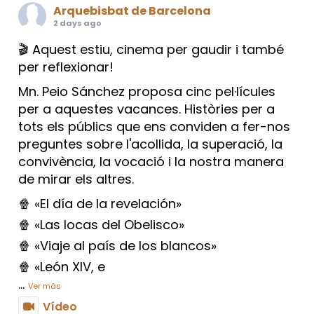
Arquebisbat de Barcelona
2 days ago
🎬 Aquest estiu, cinema per gaudir i també
per reflexionar!
Mn. Peio Sánchez proposa cinc pel·lícules
per a aquestes vacances. Històries per a
tots els públics que ens conviden a fer-nos
preguntes sobre l'acollida, la superació, la
convivència, la vocació i la nostra manera
de mirar els altres.
🍿 «El día de la revelación»
🍿 «Las locas del Obelisco»
🍿 «Viaje al país de los blancos»
🍿 «León XIV, e
...
Ver más
Vídeo