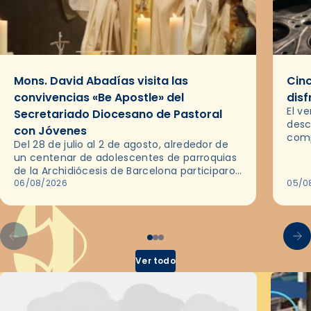
Mons. David Abadías visita las
Cinc
convivencias «Be Apostle» del
disf
El v
Secretariado Diocesano de Pastoral
desc
con Jóvenes
comp
Del 28 de julio al 2 de agosto, alrededor de
ocas
un centenar de adolescentes de parroquias
histo
de la Archidiócesis de Barcelona participaron
sobr
en las convivencias Be Apostle, organizadas
06/08/2026
05/0
por el Secretariado Diocesano…
Ver todo