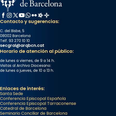
Acompanyant la història de sant Cugat, a
partir de l’Edat Mitjana sorgeix la tradició
Facebook
Instagram
X / Twitter
YouTube
WhatsApp
Flickr
Radio Estel
Catalunya Cristiana
que les santes Juliana (“relatiu a Júlia”) i
Contacto y sugerencias:
Semproniana (“relatiu a Semprònia =
C. del Bisbe, 5
eterna”) són deixebles seves. I l’any 1667, el
08002 Barcelona
frare Joan Gaspar Roig, afirma en una obra
Telf. 93 270 10 10
secgral@arqbcn.cat
que les santes són filles de l’antiga Iluro.
Horario de atención al público:
Mataró en reivindicarà les relíq
...
Ver más
de lunes a viernes, de 9 a 14 h.
Visitas al Archivo Diocesano:
Foto
de lunes a jueves, de 10 a 13 h.
View on Facebook
·
Share
Enlaces de interés:
Santa Sede
Conferencia Episcopal Española
Conferencia Episcopal Tarraconense
Catedral de Barcelona
Seminario Conciliar de Barcelona