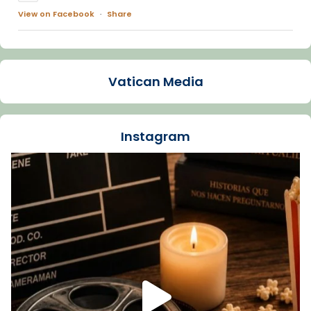
View on Facebook
·
Share
Arquebisbat de Barcelona
1 week ago
Vatican Media
La Carmina va patir depressió. Fa gairebé
dos mesos, a l'Estadi Lluís Companys, la
jove va fer arribar el seu testimoni al papa
Instagram
Lleó XIV.
Recupera l'entrevista comp
Vatican
tican News 👇
News
www.vaticannews.va/es/iglesia/news/2026-
07/carmina-historia-depresion-papa-viaje-
espana-testimoni...
Foto
View on Facebook
·
Share