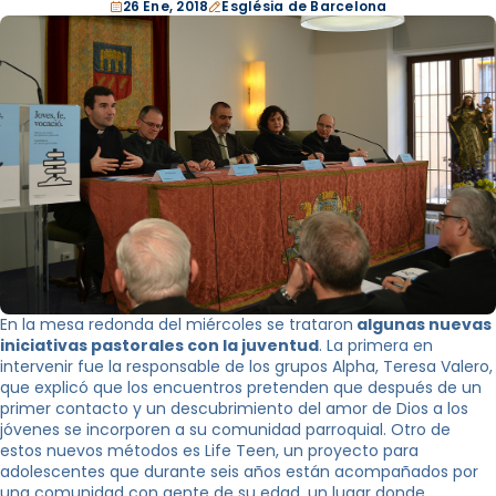
26 Ene, 2018
Església de Barcelona
En la mesa redonda del miércoles se trataron
algunas nuevas
iniciativas pastorales con la juventud
. La primera en
intervenir fue la responsable de los grupos Alpha, Teresa Valero,
que explicó que los encuentros pretenden que después de un
primer contacto y un descubrimiento del amor de Dios a los
jóvenes se incorporen a su comunidad parroquial. Otro de
estos nuevos métodos es Life Teen, un proyecto para
adolescentes que durante seis años están acompañados por
una comunidad con gente de su edad, un lugar donde