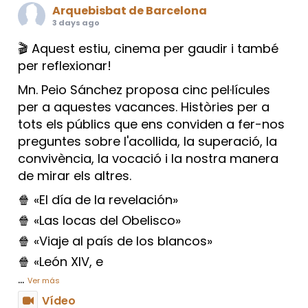
Arquebisbat de Barcelona
3 days ago
🎬 Aquest estiu, cinema per gaudir i també
per reflexionar!
Mn. Peio Sánchez proposa cinc pel·lícules
per a aquestes vacances. Històries per a
tots els públics que ens conviden a fer-nos
preguntes sobre l'acollida, la superació, la
convivència, la vocació i la nostra manera
de mirar els altres.
🍿 «El día de la revelación»
🍿 «Las locas del Obelisco»
🍿 «Viaje al país de los blancos»
🍿 «León XIV, e
...
Ver más
Vídeo