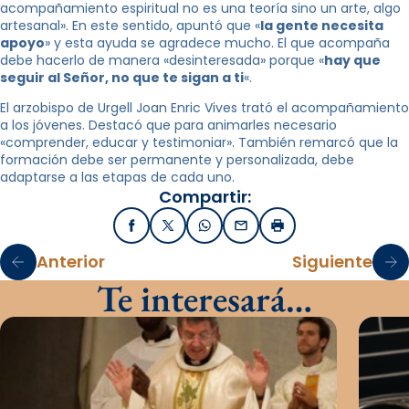
acompañamiento espiritual no es una teoría sino un arte, algo
artesanal». En este sentido, apuntó que «
la gente necesita
apoyo
» y esta ayuda se agradece mucho. El que acompaña
debe hacerlo de manera «desinteresada» porque «
hay que
seguir al Señor, no que te sigan a ti
«.
El arzobispo de Urgell Joan Enric Vives trató el acompañamiento
a los jóvenes. Destacó que para animarles necesario
«comprender, educar y testimoniar». También remarcó que la
formación debe ser permanente y personalizada, debe
adaptarse a las etapas de cada uno.
Compartir:
Facebook
X / Twitter
WhatsApp
Email
Imprimir
Anterior
Siguiente
Te interesará…