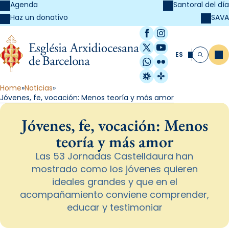
Agenda
Santoral del día
SAVA
Haz un donativo
Facebook
Instagram
X / Twitter
YouTube
ES
Me
Buscar
WhatsApp
Flickr
Radio Estel
Catalunya Cristi
Home
Noticias
Jóvenes, fe, vocación: Menos teoría y más amor
Jóvenes, fe, vocación: Menos
teoría y más amor
Las 53 Jornadas Castelldaura han
mostrado como los jóvenes quieren
ideales grandes y que en el
acompañamiento conviene comprender,
educar y testimoniar