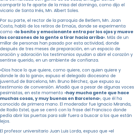
compartir la fe aparte de la misa del domingo, como dijo el
vicario de Santa Inés, Mn. Albert Soles.
Por su parte, el rector de la parroquia de Betlem, Mn. Joan
Costa, habló de los retiros de Emaús, donde se experimenta
como «
lo bonito y emocionante entra por los ojos y mueve
los corazones de la gente a tirar hacia arriba
«. Más de un
millar de personas han pasado por esta actividad, donde
después de tres meses de preparación, en un espacio de
oración y adoración los testimonios ayudan a abrir el corazón y
sentirse querido, en un ambiente de confianza.
«Dios hace lo que quiere, como quiere, con quien quiere y
donde le da la gana», expuso el delegado diocesano de
juventud de Barcelona, ​​Mn. Bruno Bérchez, que expuso su
testimonio de conversión. Añadió que a pesar de algunas voces
pesimistas, en este momento «
hay mucha gente que hace
muchas cosas, y muy buenas en Barcelona
«, que él ha
conocido de primera mano. El moderador fue Ignacio Miranda,
de Radio Estel, que se cerró con la frase del Francisco donde
pedía abrir las puertas para salir fuera a buscar a los que están
lejos.
El profesor universitario Juan Luis Lorda, expuso que «el