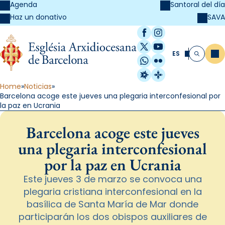
Agenda
Santoral del día
SAVA
Haz un donativo
Facebook
Instagram
X / Twitter
YouTube
ES
Me
Buscar
WhatsApp
Flickr
Radio Estel
Catalunya Cristi
Home
Noticias
Barcelona acoge este jueves una plegaria interconfesional por
la paz en Ucrania
Barcelona acoge este jueves
una plegaria interconfesional
por la paz en Ucrania
Este jueves 3 de marzo se convoca una
plegaria cristiana interconfesional en la
basílica de Santa María de Mar donde
participarán los dos obispos auxiliares de