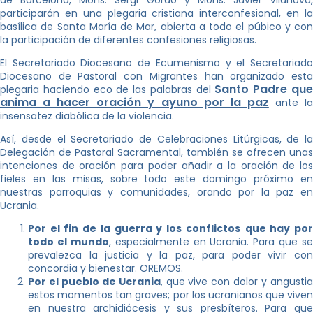
de Barcelona, Mons. Sergi Gordo y Mons. Javier Vilanova,
participarán en una plegaria cristiana interconfesional, en la
basílica de Santa María de Mar, abierta a todo el púbico y con
la participación de diferentes confesiones religiosas.
El Secretariado Diocesano de Ecumenismo y el Secretariado
Diocesano de Pastoral con Migrantes han organizado esta
Santo Padre qu
plegaria haciendo eco de las palabras del
anima a hacer oración y ayuno por la paz
ante l
insensatez diabólica de la violencia.
Así, desde el Secretariado de Celebraciones Litúrgicas, de la
Delegación de Pastoral Sacramental, también se ofrecen unas
intenciones de oración para poder añadir a la oración de los
fieles en las misas, sobre todo este domingo próximo en
nuestras parroquias y comunidades, orando por la paz en
Ucrania.
Por el fin de la guerra y los conflictos
que hay po
todo el mundo
, especialmente en Ucrania. Para que se
prevalezca la justicia y la paz, para poder vivir con
concordia y bienestar. OREMOS.
Por el pueblo de Ucrania
, que vive con dolor y angusti
estos momentos tan graves; por los ucranianos que viven
en nuestra archidiócesis y sus presbíteros. Para que