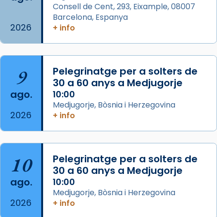
Consell de Cent, 293, Eixample, 08007
missa d’acció de gràcies en agraïment al
Barcelona, Espanya
comitè organitzador de la visita apostòlica
2026
+ info
del Sant Pare Lleó XIV a Barcelona, i als
col·laboradors, a la Catedral de Barcelona.
L’arquebisbe de Barcelona, el cardenal Joan
9
Pelegrinatge per a solters de
Josep Omella, ha presidit la missa i l’ha
30 a 60 anys a Medjugorje
concelebrat el bisbe auxiliar de Barcelona,
ago.
10:00
Mons. David Abadías.
Medjugorje, Bòsnia i Herzegovina
2026
+ info
📸 Dr. G. Simón
Foto
View on Facebook
·
Share
10
Pelegrinatge per a solters de
30 a 60 anys a Medjugorje
Arquebisbat de Barcelona
ago.
10:00
2 weeks ago
Medjugorje, Bòsnia i Herzegovina
2026
Memòria de les santes Juliana i
+ info
Semproniana, verges i màrtirs.