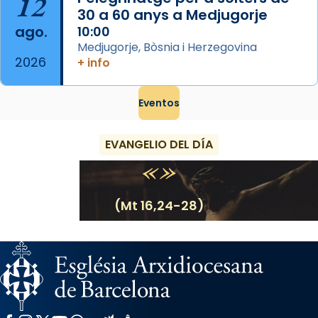
12
30 a 60 anys a Medjugorje
ago.
10:00
Medjugorje, Bòsnia i Herzegovina
2026
+ info
Eventos
EVANGELIO DEL DÍA
(Mt 16,24-28)
Facebook
Instagram
X / Twitter
YouTube
WhatsApp
Flickr
Radio Estel
Catalunya Cristiana