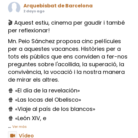
Arquebisbat de Barcelona
2 days ago
🎬 Aquest estiu, cinema per gaudir i també
per reflexionar!
Mn. Peio Sánchez proposa cinc pel·lícules
per a aquestes vacances. Històries per a
tots els públics que ens conviden a fer-nos
preguntes sobre l'acollida, la superació, la
convivència, la vocació i la nostra manera
de mirar els altres.
🍿 «El día de la revelación»
🍿 «Las locas del Obelisco»
🍿 «Viaje al país de los blancos»
🍿 «León XIV, e
...
Ver más
Vídeo