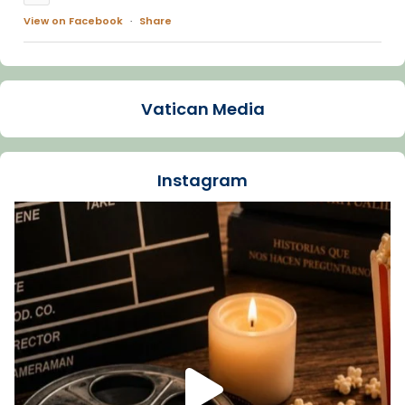
View on Facebook
·
Share
Arquebisbat de Barcelona
1 week ago
Vatican Media
La Carmina va patir depressió. Fa gairebé
dos mesos, a l'Estadi Lluís Companys, la
jove va fer arribar el seu testimoni al papa
Instagram
Lleó XIV.
Recupera l'entrevista comp
Vatican
tican News 👇
News
www.vaticannews.va/es/iglesia/news/2026-
07/carmina-historia-depresion-papa-viaje-
espana-testimoni...
Foto
View on Facebook
·
Share