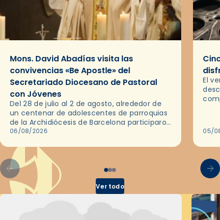
Mons. David Abadías visita las
Cinc
convivencias «Be Apostle» del
disf
El v
Secretariado Diocesano de Pastoral
desc
con Jóvenes
comp
Del 28 de julio al 2 de agosto, alrededor de
ocas
un centenar de adolescentes de parroquias
histo
de la Archidiócesis de Barcelona participaron
sobr
en las convivencias Be Apostle, organizadas
06/08/2026
05/0
por el Secretariado Diocesano…
Ver todo