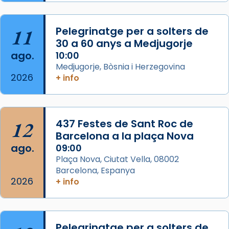
Acompanyant la història de sant Cugat, a
partir de l’Edat Mitjana sorgeix la tradició
11
Pelegrinatge per a solters de
que les santes Juliana (“relatiu a Júlia”) i
30 a 60 anys a Medjugorje
Semproniana (“relatiu a Semprònia =
ago.
10:00
eterna”) són deixebles seves. I l’any 1667, el
Medjugorje, Bòsnia i Herzegovina
2026
+ info
frare Joan Gaspar Roig, afirma en una obra
que les santes són filles de l’antiga Iluro.
Mataró en reivindicarà les relíq
...
Ver más
12
437 Festes de Sant Roc de
Foto
Barcelona a la plaça Nova
ago.
09:00
View on Facebook
·
Share
Plaça Nova, Ciutat Vella, 08002
Barcelona, Espanya
2026
+ info
Pelegrinatge per a solters de