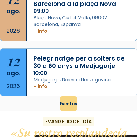
12
Barcelona a la plaça Nova
View on Facebook
·
Share
ago.
09:00
Plaça Nova, Ciutat Vella, 08002
Barcelona, Espanya
2026
+ info
12
Pelegrinatge per a solters de
30 a 60 anys a Medjugorje
ago.
10:00
Medjugorje, Bòsnia i Herzegovina
2026
+ info
Eventos
EVANGELIO DEL DÍA
Su rostro resplandecía