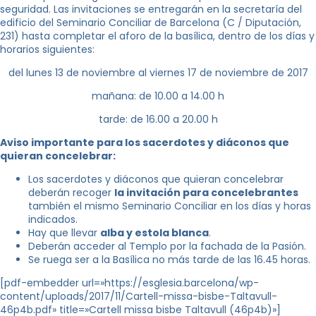
seguridad. Las invitaciones se entregarán en la secretaría del
edificio del Seminario Conciliar de Barcelona (C / Diputación,
231) hasta completar el aforo de la basílica, dentro de los días y
horarios siguientes:
del lunes 13 de noviembre al viernes 17 de noviembre de 2017
mañana: de 10.00 a 14.00 h
tarde: de 16.00 a 20.00 h
Aviso importante para los sacerdotes y diáconos que
quieran concelebrar:
Los sacerdotes y diáconos que quieran concelebrar
deberán recoger
la invitación para concelebrantes
también el mismo Seminario Conciliar en los días y horas
indicados.
Hay que llevar
alba y estola blanca
.
Deberán acceder al Templo por la fachada de la Pasión.
Se ruega ser a la Basílica no más tarde de las 16.45 horas.
[pdf-embedder url=»https://esglesia.barcelona/wp-
content/uploads/2017/11/Cartell-missa-bisbe-Taltavull-
46p4b.pdf» title=»Cartell missa bisbe Taltavull (46p4b)»]