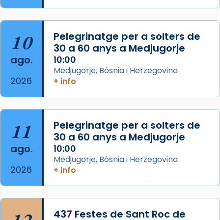
Arquebisbat de Barcelona
2 weeks ago
10
Pelegrinatge per a solters de
Jaume, fill de Zebedeu, és juntament amb el
30 a 60 anys a Medjugorje
seu germà Joan i Pere un dels que
ago.
10:00
acompanyava més de prop Jesús.
Medjugorje, Bòsnia i Herzegovina
2026
+ info
Segons el llibre dels Fets (12,2) fou el primer
apòstol màrtir, decapitat a Jerusalem per
Herodes Agripa (vers l'any 44).
11
Pelegrinatge per a solters de
Patró de Galícia, després de les invasions
30 a 60 anys a Medjugorje
musulmanes fou venerat com a patró dels
ago.
10:00
Regnes castellans i més tard de tota
Medjugorje, Bòsnia i Herzegovina
Espanya.
2026
+ info
El seu sepulcre a Compostela fou un g
...
Ver más
Foto
437 Festes de Sant Roc de