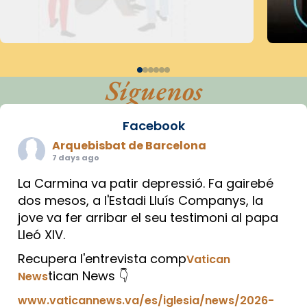
Síguenos
Facebook
Arquebisbat de Barcelona
7 days ago
La Carmina va patir depressió. Fa gairebé
dos mesos, a l'Estadi Lluís Companys, la
jove va fer arribar el seu testimoni al papa
Lleó XIV.
Recupera l'entrevista comp
Vatican
tican News 👇
News
www.vaticannews.va/es/iglesia/news/2026-