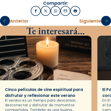
Compartir:
Facebook
X / Twitter
WhatsApp
Email
Imprimir
Anterior
Siguiente
Te interesará…
Cinco películas de cine espiritual para
El P
disfrutar y reflexionar este verano
cor
El verano es un tiempo para descansar,
En E
desconectar y disfrutar de momentos
el S
compartidos. También es una buena
comu