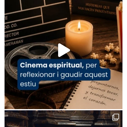
View on Facebook
·
Share
Arquebisbat de Barcelona
is at Catedral
de Barcelona.
1 week ago
Aquest dilluns, 27 de juliol, ha tingut lloc la
missa d’acció de gràcies en agraïment al
comitè organitzador de la visita apostòlica
del Sant Pare Lleó XIV a Barcelona, i als
col·laboradors, a la Catedral de Barcelona.
L’arquebisbe de Barcelona, el cardenal Joan
Josep Omella, ha presidit la missa i l’ha
concelebrat el bisbe auxiliar de Barcelona,
Mons. David Abadías.
📸 Dr. G. Simón
Foto
View on Facebook
·
Share