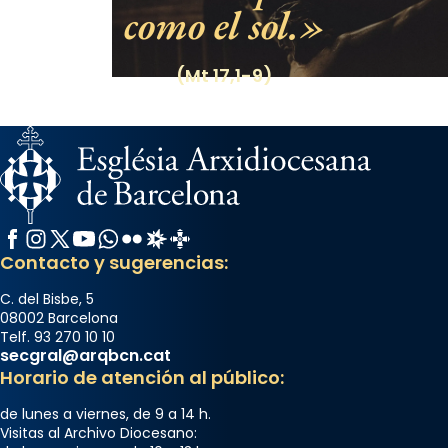
como el sol.
(Mt 17,1-9)
Facebook
Instagram
X / Twitter
YouTube
WhatsApp
Flickr
Radio Estel
Catalunya Cristiana
Contacto y sugerencias:
C. del Bisbe, 5
08002 Barcelona
Telf. 93 270 10 10
secgral@arqbcn.cat
Horario de atención al público:
de lunes a viernes, de 9 a 14 h.
Visitas al Archivo Diocesano: