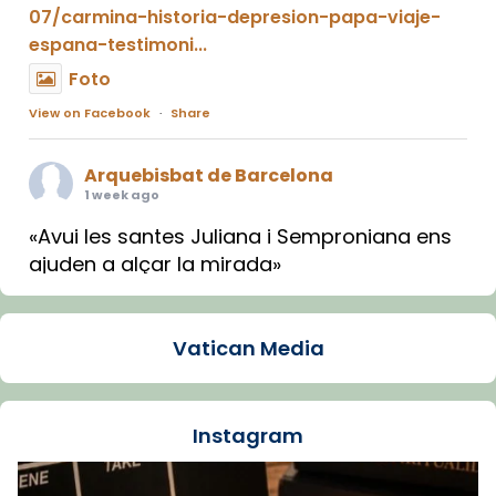
07/carmina-historia-depresion-papa-viaje-
espana-testimoni...
Foto
View on Facebook
·
Share
Arquebisbat de Barcelona
1 week ago
«Avui les santes Juliana i Semproniana ens
ajuden a alçar la mirada»
Mons. Sergi Gordo, bisbe de Tortosa, ha
presidit aquest 27 de juliol la missa de Les
Vatican Media
Santes de Mataró.
🔗
tinyurl.com/cvu5jmbk
📸 J. Merino
Instagram
Foto