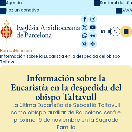
Agenda
Santoral del día
SAVA
Haz un donativo
Facebook
Instagram
X / Twitter
YouTube
ES
Me
Buscar
WhatsApp
Flickr
Radio Estel
Catalunya Cristi
Home
Noticias
Información sobre la Eucaristía en la despedida del obispo
Taltavull
Información sobre la
Eucaristía en la despedida del
obispo Taltavull
La última Eucaristía de Sebastià Taltavull
como obispo auxiliar de Barcelona será el
próximo 19 de noviembre en la Sagrada
Familia