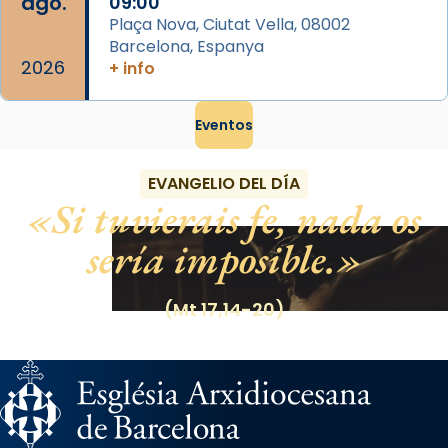
ago.
09:00
Plaça Nova, Ciutat Vella, 08002
Barcelona, Espanya
2026
+ info
Eventos
EVANGELIO DEL DÍA
Si tuvierais fe, nada os
sería imposible.
(Mt 17,14-20)