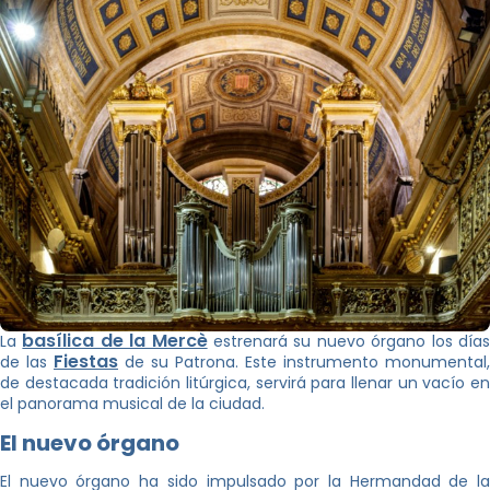
basílica de la Mercè
La
estrenará su nuevo órgano los día
Fiestas
de las
de su Patrona. Este instrumento monumental,
de destacada tradición litúrgica, servirá para llenar un vacío en
el panorama musical de la ciudad.
El nuevo órgano
El nuevo órgano ha sido impulsado por la Hermandad de la