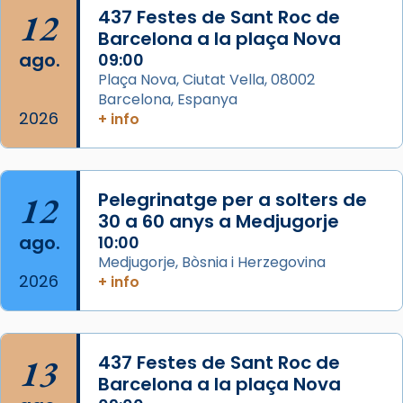
Acompanyant la història de sant Cugat, a
12
437 Festes de Sant Roc de
partir de l’Edat Mitjana sorgeix la tradició
Barcelona a la plaça Nova
que les santes Juliana (“relatiu a Júlia”) i
ago.
09:00
Semproniana (“relatiu a Semprònia =
Plaça Nova, Ciutat Vella, 08002
eterna”) són deixebles seves. I l’any 1667, el
Barcelona, Espanya
2026
frare Joan Gaspar Roig, afirma en una obra
+ info
que les santes són filles de l’antiga Iluro.
Mataró en reivindicarà les relíq
...
Ver más
12
Pelegrinatge per a solters de
Foto
30 a 60 anys a Medjugorje
ago.
10:00
View on Facebook
·
Share
Medjugorje, Bòsnia i Herzegovina
2026
+ info
13
437 Festes de Sant Roc de
Barcelona a la plaça Nova