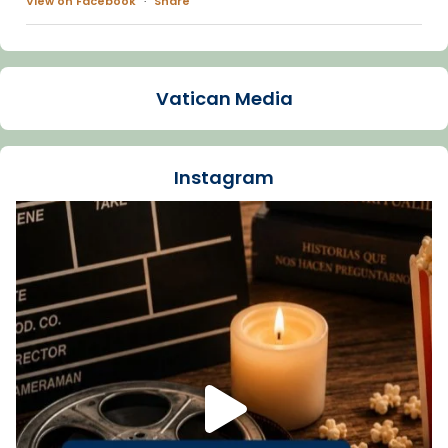
View on Facebook
·
Share
Arquebisbat de Barcelona
1 week ago
Vatican Media
La Carmina va patir depressió. Fa gairebé
dos mesos, a l'Estadi Lluís Companys, la
jove va fer arribar el seu testimoni al papa
Instagram
Lleó XIV.
Recupera l'entrevista comp
Vatican
tican News 👇
News
www.vaticannews.va/es/iglesia/news/2026-
07/carmina-historia-depresion-papa-viaje-
espana-testimoni...
Foto
View on Facebook
·
Share