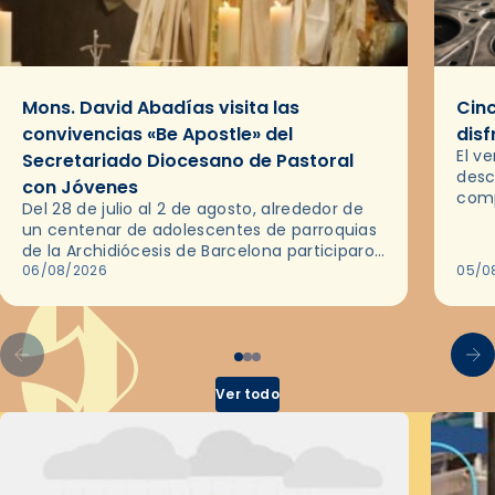
Mons. David Abadías visita las
Cinc
convivencias «Be Apostle» del
disf
El v
Secretariado Diocesano de Pastoral
desc
con Jóvenes
comp
Del 28 de julio al 2 de agosto, alrededor de
ocas
un centenar de adolescentes de parroquias
histo
de la Archidiócesis de Barcelona participaron
sobr
en las convivencias Be Apostle, organizadas
06/08/2026
05/0
por el Secretariado Diocesano…
Ver todo