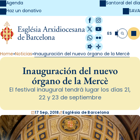
Agenda
Santoral del día
SAVA
Haz un donativo
Facebook
Instagram
X / Twitter
YouTube
ES
Me
Buscar
WhatsApp
Flickr
Radio Estel
Catalunya Cristi
Home
Noticias
Inauguración del nuevo órgano de la Mercè
Inauguración del nuevo
órgano de la Mercè
El festival inaugural tendrá lugar los días 21,
22 y 23 de septiembre
17 Sep, 2018
Església de Barcelona