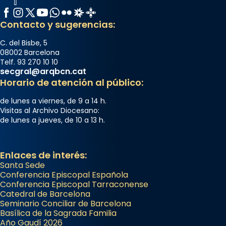
Facebook
Instagram
X / Twitter
YouTube
WhatsApp
Flickr
Radio Estel
Catalunya Cristiana
Contacto y sugerencias:
C. del Bisbe, 5
08002 Barcelona
Telf. 93 270 10 10
secgral@arqbcn.cat
Horario de atención al público:
de lunes a viernes, de 9 a 14 h.
Visitas al Archivo Diocesano:
de lunes a jueves, de 10 a 13 h.
Enlaces de interés:
Santa Sede
Conferencia Episcopal Española
Conferencia Episcopal Tarraconense
Catedral de Barcelona
Seminario Conciliar de Barcelona
Basílica de la Sagrada Familia
Año Gaudí 2026