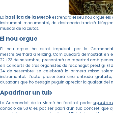
basílica de la Mercè
La
estrenarà el seu nou orgue els 
instrument monumental, de destacada tradició litúrgica
musical de la ciutat.
El nou orgue
El nou orgue ha estat impulsat per la Germandat 
mestre
Gerhard
Grenzing
. Com quedarà demostrat en el 
22 i 23 de setembre, presentarà un repertori amb peces d
els concerts de tres organistes de reconegut prestigi. El d
24 de setembre; se celebrarà la primera missa sole
instrumental. L’acte presentarà una entrada gratuïta,
ciutadans que ho desitgin puguin apreciar la qualitat del 
Apadrinar un tub
apadrin
La Germandat de la Mercè ha facilitat poder
donació de 50 €
es
pot ser padrí d’un tub concret, que q