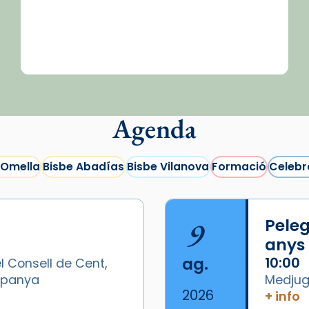
Agenda
 Omella
Bisbe Abadías
Bisbe Vilanova
Formació
Celebr
9
Peleg
anys
ag.
10:00
l Consell de Cent,
Espanya
Medjugo
2026
+ info