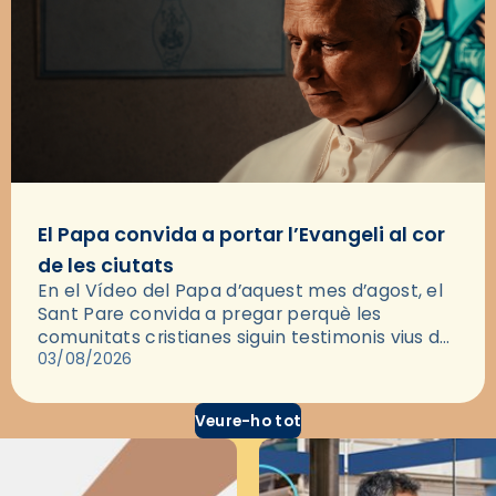
El Papa convida a portar l’Evangeli al cor
de les ciutats
En el Vídeo del Papa d’aquest mes d’agost, el
Sant Pare convida a pregar perquè les
comunitats cristianes siguin testimonis vius de
l’Evangeli enmig de les ciutats. A través d’una
03/08/2026
pregària, el…
Veure-ho tot