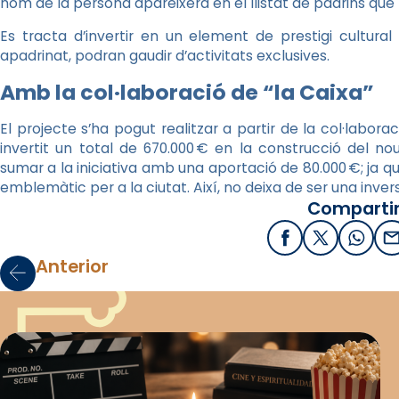
nom de la persona apareixerà en el llistat de padrins que p
Es tracta d’invertir en un element de prestigi cultural 
apadrinat, podran gaudir d’activitats exclusives.
Amb la col·laboració de “la Caixa”
El projecte s’ha pogut realitzar a partir de la col·labora
invertit un total de 670.000 € en la construcció del n
sumar a la iniciativa amb una aportació de 80.000 €; ja 
emblemàtic per a la ciutat. Així, no deixa de ser una invers
Compartir
Facebook
X / Twitter
What
E
Anterior