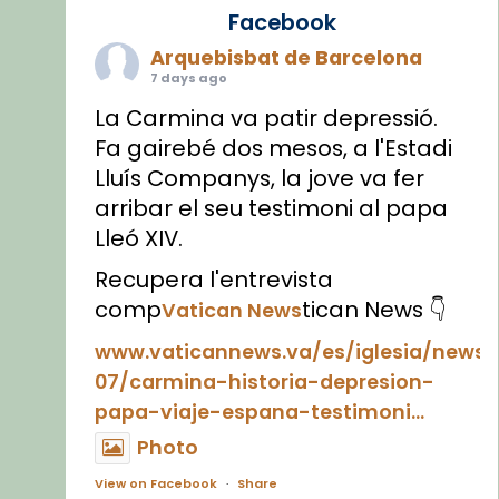
Facebook
Arquebisbat de Barcelona
7 days ago
La Carmina va patir depressió.
Fa gairebé dos mesos, a l'Estadi
Lluís Companys, la jove va fer
arribar el seu testimoni al papa
Lleó XIV.
Recupera l'entrevista
comp
tican News 👇
Vatican News
www.vaticannews.va/es/iglesia/news
07/carmina-historia-depresion-
papa-viaje-espana-testimoni...
Photo
View on Facebook
·
Share