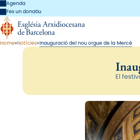
Agenda
Fes un donatiu
Home
Notícies
Inauguració del nou orgue de la Mercè
Inau
El festi