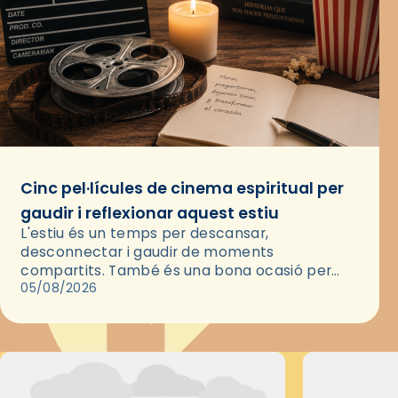
Cinc pel·lícules de cinema espiritual per
gaudir i reflexionar aquest estiu
L'estiu és un temps per descansar,
desconnectar i gaudir de moments
compartits. També és una bona ocasió per
deixar-se portar per una bona història i, a
05/08/2026
través del cinema, reflexionar sobre les…