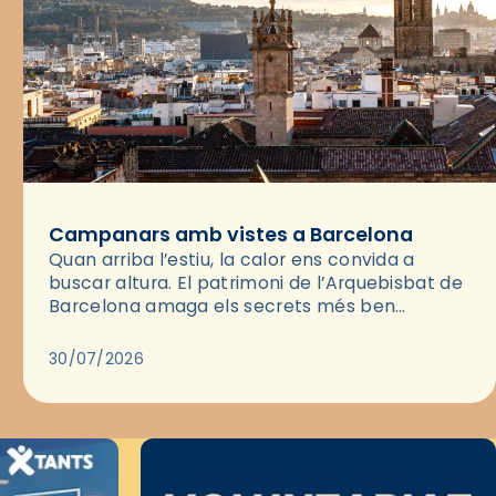
Campanars amb vistes a Barcelona
Quan arriba l’estiu, la calor ens convida a
buscar altura. El patrimoni de l’Arquebisbat de
Barcelona amaga els secrets més ben
guardats per gaudir del capvespre: els seus
campanars i les cobertes…
30/07/2026