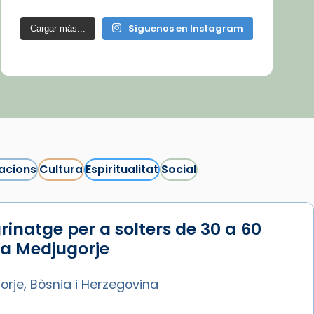
Síguenos en Instagram
Cargar más...
acions
Cultura
Espiritualitat
Social
rinatge per a solters de 30 a 60
 a Medjugorje
rje, Bòsnia i Herzegovina