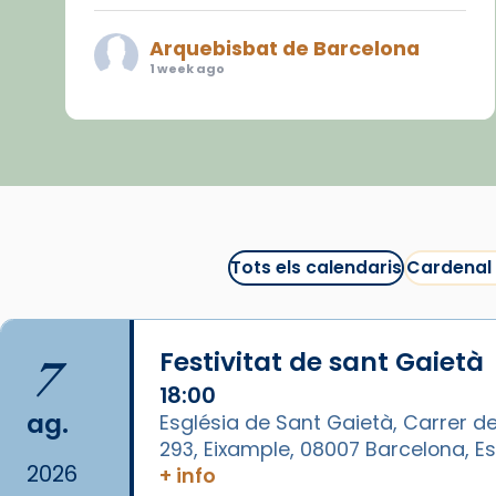
Arquebisbat de Barcelona
1 week ago
«Avui les santes Juliana i
Semproniana ens ajuden a alçar
la mirada»
Mons. Sergi Gordo, bisbe de
Tortosa, ha presidit aquest 27 de
juliol la missa de Les Santes de
Tots els calendaris
Cardenal
Mataró.
🔗
tinyurl.com/cvu5jmbk
7
Festivitat de sant Gaietà
📸 J. Merino
18:00
Photo
ag.
Església de Sant Gaietà, Carrer de
293, Eixample, 08007 Barcelona, 
View on Facebook
·
Share
2026
+ info