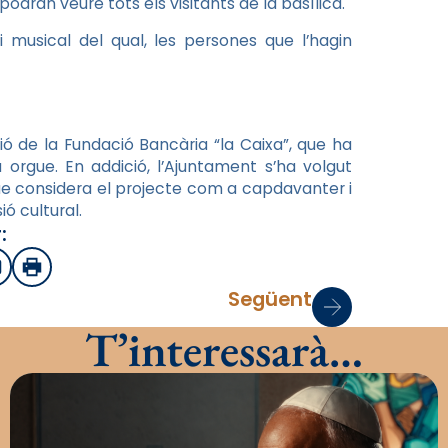
odran veure tots els visitants de la basílica.
i musical del qual, les persones que l’hagin
ció de la Fundació Bancària “la Caixa”, que ha
ou
orgue
. En addició, l’Ajuntament s’ha volgut
que considera el projecte com a capdavanter i
ió cultural.
:
sApp
mail
Imprimir
Següent
T’interessarà…