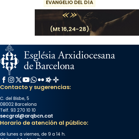
EVANGELIO DEL DÍA
(Mt 16,24-28)
Facebook
Instagram
X / Twitter
YouTube
WhatsApp
Flickr
Radio Estel
Catalunya Cristiana
Contacto y sugerencias:
C. del Bisbe, 5
08002 Barcelona
Telf. 93 270 10 10
secgral@arqbcn.cat
Horario de atención al público:
de lunes a viernes, de 9 a 14 h.