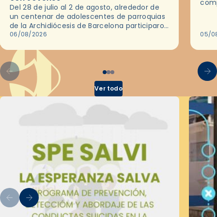
comp
Del 28 de julio al 2 de agosto, alrededor de
ocas
un centenar de adolescentes de parroquias
histo
de la Archidiócesis de Barcelona participaron
sobr
en las convivencias Be Apostle, organizadas
06/08/2026
05/0
por el Secretariado Diocesano…
Ver todo