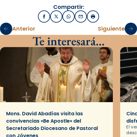
Compartir:
Facebook
X / Twitter
WhatsApp
Email
Imprimir
Anterior
Siguiente
Te interesará…
Mons. David Abadías visita las
Cinc
convivencias «Be Apostle» del
disf
El v
Secretariado Diocesano de Pastoral
desc
con Jóvenes