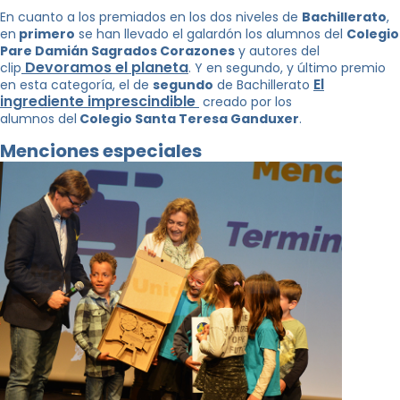
En cuanto a los premiados en los dos niveles de
Bachillerato
,
en
primero
se han llevado el galardón los alumnos del
Colegio
Pare Damián Sagrados Corazones
y autores del
Devoramos el planeta
clip
. Y en segundo, y último premio
El
en esta categoría, el de
segundo
de Bachillerato
ingrediente imprescindible
creado por los
alumnos del
Colegio Santa Teresa Ganduxer
.
Menciones especiales