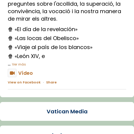
preguntes sobre l'acollida, la superació, la
convivència, la vocació i la nostra manera
de mirar els altres.
🍿 «El día de la revelación»
🍿 «Las locas del Obelisco»
🍿 «Viaje al país de los blancos»
🍿 «León XIV, e
...
Ver más
Vídeo
View on Facebook
·
Share
Arquebisbat de Barcelona
1 week ago
Vatican Media
La Carmina va patir depressió. Fa gairebé
dos mesos, a l'Estadi Lluís Companys, la
jove va fer arribar el seu testimoni al papa