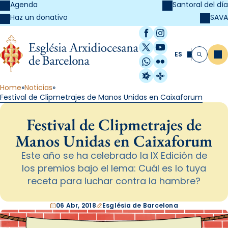
Agenda
Santoral del día
SAVA
Haz un donativo
Facebook
Instagram
X / Twitter
YouTube
ES
Me
Buscar
WhatsApp
Flickr
Radio Estel
Catalunya Cristi
Home
Noticias
Festival de Clipmetrajes de Manos Unidas en Caixaforum
Festival de Clipmetrajes de
Manos Unidas en Caixaforum
Este año se ha celebrado la IX Edición de
los premios bajo el lema: Cuál es lo tuya
receta para luchar contra la hambre?
06 Abr, 2018
Església de Barcelona