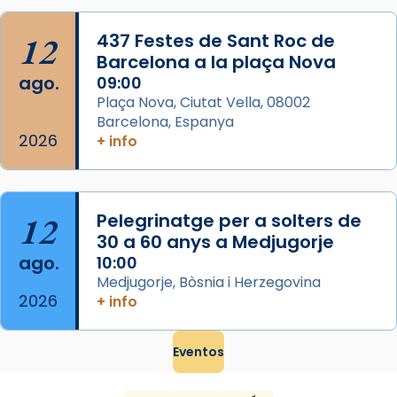
Mataró en reivindicarà les relíq
...
Ver más
12
437 Festes de Sant Roc de
Foto
Barcelona a la plaça Nova
ago.
09:00
View on Facebook
·
Share
Plaça Nova, Ciutat Vella, 08002
Barcelona, Espanya
2026
+ info
12
Pelegrinatge per a solters de
30 a 60 anys a Medjugorje
ago.
10:00
Medjugorje, Bòsnia i Herzegovina
2026
+ info
Eventos