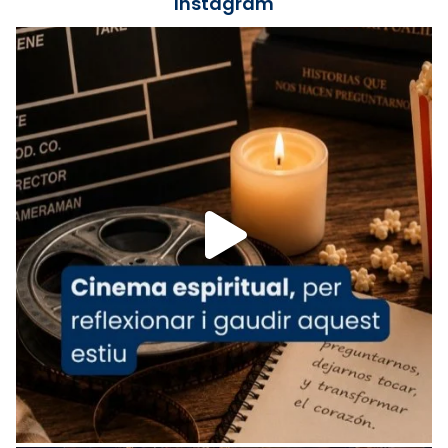
Instagram
Lleó XIV.
Recupera l'entrevista comp
Vatican
tican News 👇
News
www.vaticannews.va/es/iglesia/news/2026-
07/carmina-historia-depresion-papa-viaje-
espana-testimoni...
Foto
View on Facebook
·
Share
Arquebisbat de Barcelona
1 week ago
«Avui les santes Juliana i Semproniana ens
ajuden a alçar la mirada»
Mons. Sergi Gordo, bisbe de Tortosa, ha
presidit aquest 27 de juliol la missa de Les
Santes de Mataró.