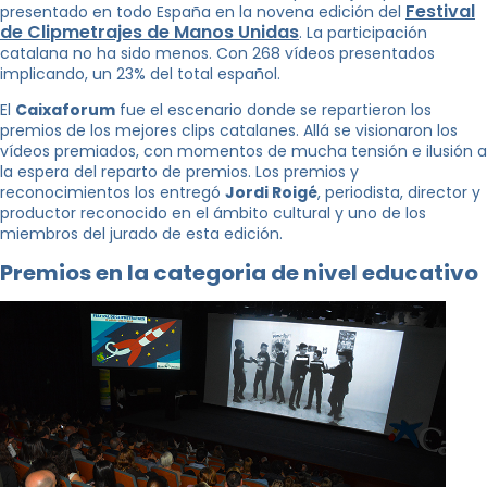
Festival
presentado en todo España en la novena edición del
de Clipmetrajes de Manos Unidas
. La participación
catalana no ha sido menos. Con 268 vídeos presentados
implicando, un 23% del total español.
El
Caixaforum
fue el escenario donde se repartieron los
premios de los mejores clips catalanes. Allá se visionaron los
vídeos premiados, con momentos de mucha tensión e ilusión a
la espera del reparto de premios. Los premios y
reconocimientos los entregó
Jordi Roigé
, periodista, director y
productor reconocido en el ámbito cultural y uno de los
miembros del jurado de esta edición.
Premios en la categoria de nivel educativo