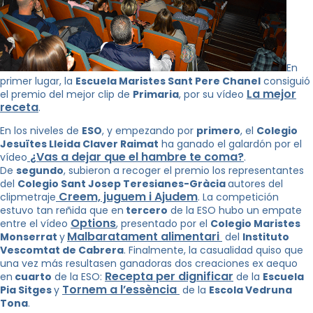
En
primer lugar, la
Escuela Maristes Sant Pere Chanel
consiguió
La mejor
el premio del mejor clip de
Primaria
, por su vídeo
receta
.
En los niveles de
ESO
, y empezando por
primero
, el
Colegio
Jesuïtes Lleida Claver Raimat
ha ganado el galardón por el
¿Vas a dejar que el hambre te coma?
vídeo
.
De
segundo
, subieron a recoger el premio los representantes
del
Colegio Sant Josep Teresianes-Gràcia
autores del
Creem, juguem i Ajudem
clipmetraje
. La competición
estuvo tan reñida que en
tercero
de la ESO hubo un empate
Options
entre el vídeo
, presentado por el
Colegio Maristes
Malbaratament alimentari
Monserrat
y
del
Instituto
Vescomtat de Cabrera
. Finalmente, la casualidad quiso que
una vez más resultasen ganadoras dos creaciones ex aequo
Recepta per dignificar
en
cuarto
de la ESO:
de la
Escuela
Tornem a l’essència
Pia Sitges
y
de la
Escola Vedruna
Tona
.