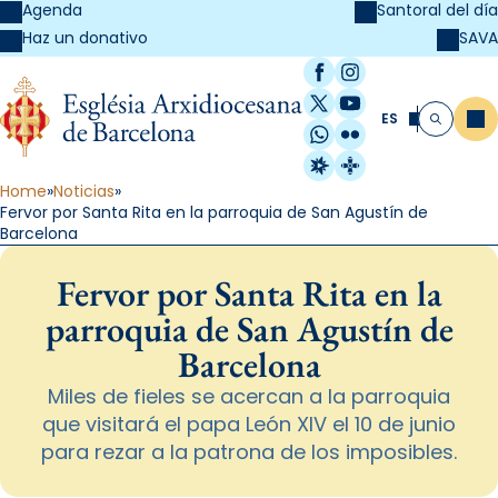
Agenda
Santoral del día
SAVA
Haz un donativo
Facebook
Instagram
X / Twitter
YouTube
ES
Me
Buscar
WhatsApp
Flickr
Radio Estel
Catalunya Cristi
Home
Noticias
Fervor por Santa Rita en la parroquia de San Agustín de
Barcelona
Fervor por Santa Rita en la
parroquia de San Agustín de
Barcelona
Miles de fieles se acercan a la parroquia
que visitará el papa León XIV el 10 de junio
para rezar a la patrona de los imposibles.