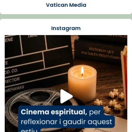
Vatican Media
La Carmina va patir depressió. Fa gairebé
dos mesos, a l'Estadi Lluís Companys, la
jove va fer arribar el seu testimoni al papa
Instagram
Lleó XIV.
Recupera l'entrevista comp
Vatican
tican News 👇
News
www.vaticannews.va/es/iglesia/news/2026-
07/carmina-historia-depresion-papa-viaje-
espana-testimoni...
Foto
View on Facebook
·
Share
Arquebisbat de Barcelona
2 weeks ago
«Avui les santes Juliana i Semproniana ens