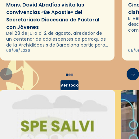
Mons. David Abadías visita las
Cinc
convivencias «Be Apostle» del
disf
El v
Secretariado Diocesano de Pastoral
desc
con Jóvenes
comp
Del 28 de julio al 2 de agosto, alrededor de
ocas
un centenar de adolescentes de parroquias
histo
de la Archidiócesis de Barcelona participaron
sobr
en las convivencias Be Apostle, organizadas
06/08/2026
05/0
por el Secretariado Diocesano…
Ver todo