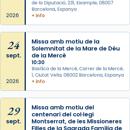
Semproniana (“relatiu a Semprònia =
de la Diputació, 231, Eixample, 08007
eterna”) són deixebles seves. I l’any 1667, el
Barcelona, Espanya
frare Joan Gaspar Roig, afirma en una obra
2026
+ info
que les santes són filles de l’antiga Iluro.
Mataró en reivindicarà les relíq
...
Ver más
24
Missa amb motiu de la
Foto
Solemnitat de la Mare de Déu
sept.
de la Mercè
View on Facebook
·
Share
10:30
Basílica de la Mercè, Carrer de la Mercè,
1, Ciutat Vella, 08002 Barcelona, Espanya
2026
+ info
29
Missa amb motiu del
centenari del col·legi
sept.
Montserrat, de les Missioneres
Filles de la Sagrada Família de