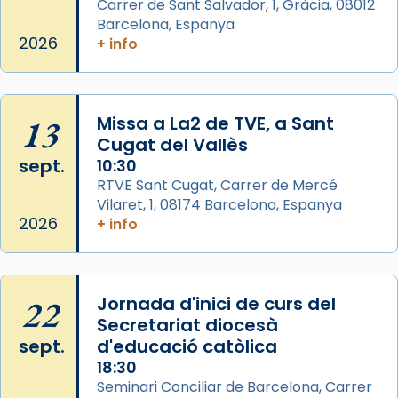
Carrer de Sant Salvador, 1, Gràcia, 08012
Barcelona, Espanya
L’arquebisbe de Barcelona, el cardenal Joan
2026
+ info
Josep Omella, ha presidit la missa i l’ha
concelebrat el bisbe auxiliar de Barcelona,
Mons. David Abadías.
13
Missa a La2 de TVE, a Sant
📸 Dr. G. Simón
Cugat del Vallès
Foto
sept.
10:30
View on Facebook
·
Share
RTVE Sant Cugat, Carrer de Mercé
Vilaret, 1, 08174 Barcelona, Espanya
2026
+ info
Arquebisbat de Barcelona
2 weeks ago
Memòria de les santes Juliana i
Semproniana, verges i màrtirs.
22
Jornada d'inici de curs del
Secretariat diocesà
Acompanyant la història de sant Cugat, a
sept.
d'educació catòlica
partir de l’Edat Mitjana sorgeix la tradició
18:30
que les santes Juliana (“relatiu a Júlia”) i
Seminari Conciliar de Barcelona, Carrer