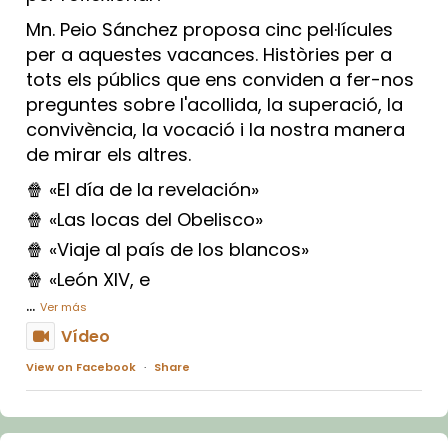
Mn. Peio Sánchez proposa cinc pel·lícules
per a aquestes vacances. Històries per a
tots els públics que ens conviden a fer-nos
preguntes sobre l'acollida, la superació, la
convivència, la vocació i la nostra manera
de mirar els altres.
🍿 «El día de la revelación»
🍿 «Las locas del Obelisco»
🍿 «Viaje al país de los blancos»
🍿 «León XIV, e
...
Ver más
Vídeo
View on Facebook
·
Share
Arquebisbat de Barcelona
1 week ago